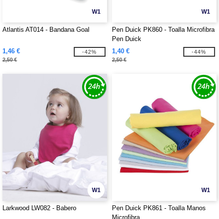
W1
W1
Atlantis AT014 - Bandana Goal
Pen Duick PK860 - Toalla Microfibra
Pen Duick
1,46 €
1,40 €
-42%
-44%
2,50 €
2,50 €
W1
W1
Larkwood LW082 - Babero
Pen Duick PK861 - Toalla Manos
Microfibra