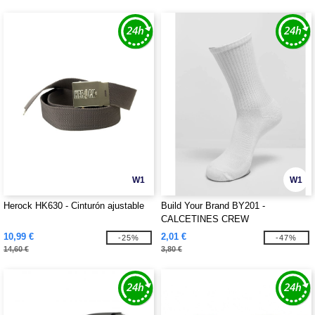
W1
W1
Herock HK630 - Cinturón ajustable
Build Your Brand BY201 -
CALCETINES CREW
10,99 €
2,01 €
-25%
-47%
14,60 €
3,80 €