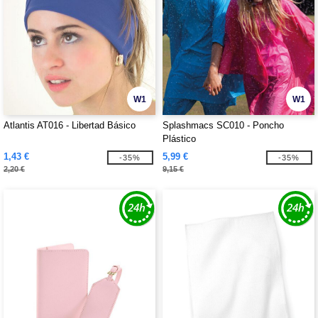
W1
W1
Atlantis AT016 - Libertad Básico
Splashmacs SC010 - Poncho
Plástico
1,43 €
5,99 €
-35%
-35%
2,20 €
9,15 €