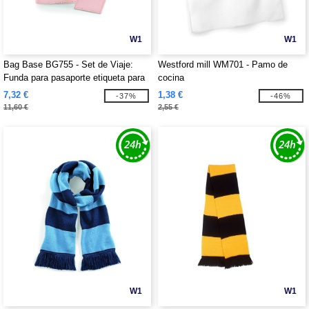
W1
W1
Bag Base BG755 - Set de Viaje:
Westford mill WM701 - Pamo de
Funda para pasaporte etiqueta para
cocina
equiàje
7,32 €
1,38 €
-37%
-46%
11,60 €
2,55 €
W1
W1