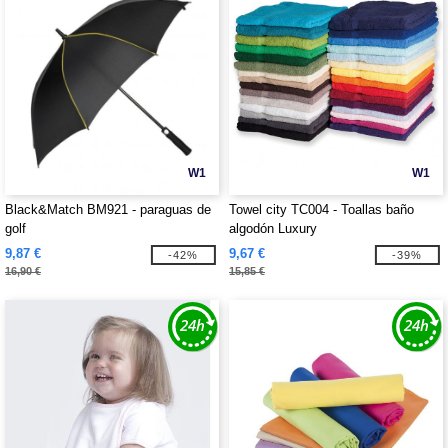
W1
W1
Black&Match BM921 - paraguas de
Towel city TC004 - Toallas baño
golf
algodón Luxury
9,87 €
9,67 €
-42%
-39%
16,90 €
15,85 €