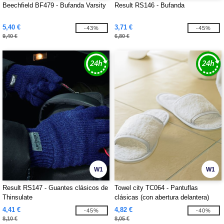
Beechfield BF479 - Bufanda Varsity
Result RS146 - Bufanda
5,40 €
3,71 €
-43%
-45%
9,40 €
6,80 €
W1
W1
Result RS147 - Guantes clásicos de
Towel city TC064 - Pantuflas
Thinsulate
clásicas (con abertura delantera)
4,41 €
4,82 €
-45%
-40%
8,10 €
8,05 €