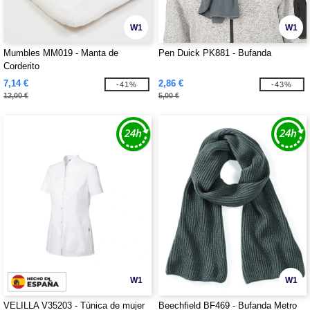
W1
W1
Mumbles MM019 - Manta de
Pen Duick PK881 - Bufanda
Corderito
7,14 €
2,86 €
-41%
-43%
12,00 €
5,00 €
W1
W1
VELILLA V35203 - Túnica de mujer
Beechfield BF469 - Bufanda Metro