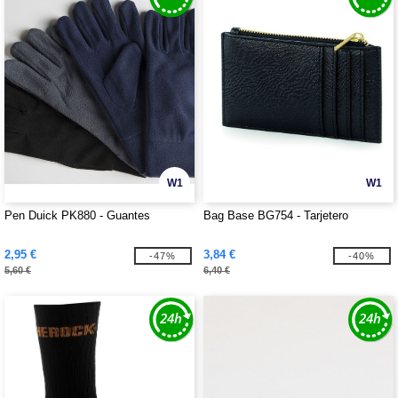
W1
W1
Pen Duick PK880 - Guantes
Bag Base BG754 - Tarjetero
2,95 €
3,84 €
-47%
-40%
5,60 €
6,40 €