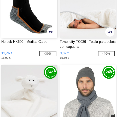
W1
W1
Herock HK600 - Medias Carpo
Towel city TC036 - Toalla para bebés
con capucha
11,76 €
9,32 €
-30%
-40%
16,90 €
15,60 €