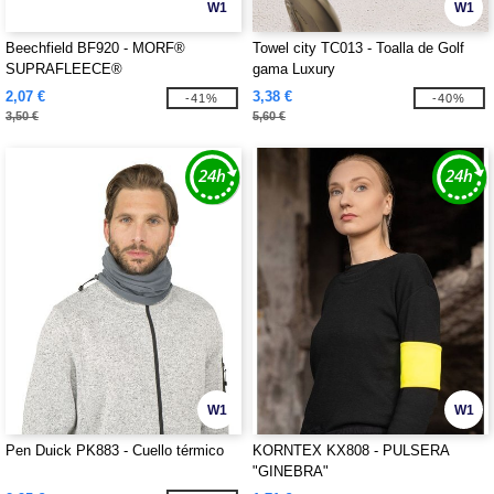
W1
W1
Beechfield BF920 - MORF®
Towel city TC013 - Toalla de Golf
SUPRAFLEECE®
gama Luxury
2,07 €
3,38 €
-41%
-40%
3,50 €
5,60 €
W1
W1
Pen Duick PK883 - Cuello térmico
KORNTEX KX808 - PULSERA
"GINEBRA"