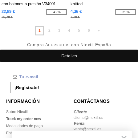
con botones a presión V34001
knitted
22,89 €
4,36 €
-42%
-39%
39,70 €
7,20 €
1
2
3
4
5
6
»
Compra
Accesorios
con Ntextil España
Detalles
¡Regístrate!
INFORMACIÓN
CONTÁCTANOS
Sobre Ntextil
Cliente
cliente@ntextil.es
Track my order now
Venta
Modalidades de pago
venta@ntextil.es
Entrega