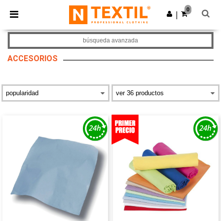
×
App de Ntextil
0
Descargar app
|
¡Mejores precios en app!
búsqueda avanzada
ACCESORIOS