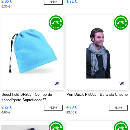
2,95 €
1,71 €
-44%
5,30 €
W1
W1
Beechfield BF285 - Combo de
Pen Duick PK885 - Bufanda Chèche
snood/gorro Suprafleece™
2,27 €
4,79 €
-43%
-61%
4,00 €
12,40 €