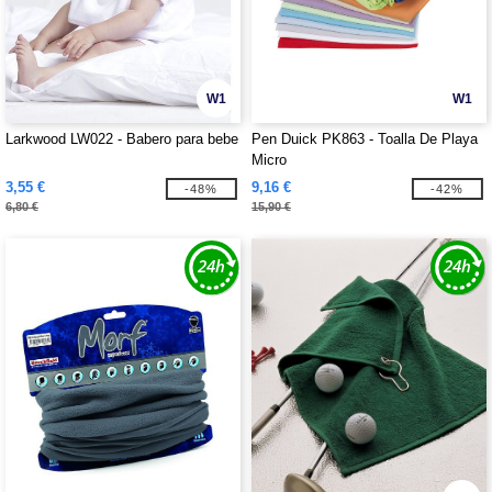
W1
W1
Larkwood LW022 - Babero para bebe
Pen Duick PK863 - Toalla De Playa
Micro
3,55 €
9,16 €
-48%
-42%
6,80 €
15,90 €