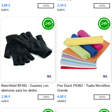
3,80 €
3,34 €
-44%
-44%
6,80 €
6,00 €
W1
W1
Beechfield BF491 - Guantes con
Pen Duick PK862 - Toalla Microfibra
aberturas para los dedos
Grande
1,94 €
6,00 €
-39%
-45%
3,20 €
10,90 €