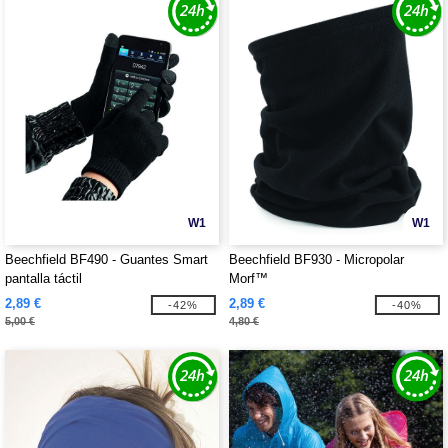
W1
W1
Beechfield BF490 - Guantes Smart
Beechfield BF930 - Micropolar
pantalla táctil
Morf™
2,89 €
2,89 €
-42%
-40%
5,00 €
4,80 €