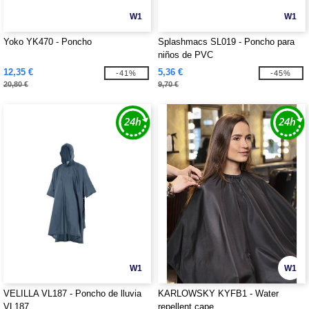
W1
W1
Yoko YK470 - Poncho
Splashmacs SL019 - Poncho para
niños de PVC
12,35 €
5,36 €
-41%
-45%
20,80 €
9,70 €
W1
W1
VELILLA VL187 - Poncho de lluvia
KARLOWSKY KYFB1 - Water
VL187
repellent cape