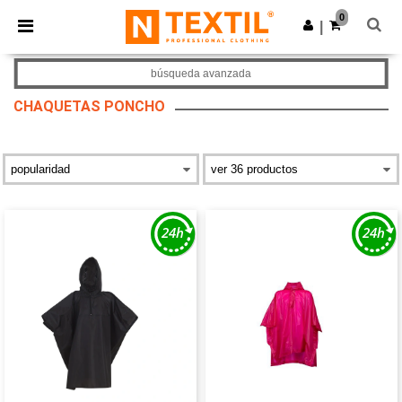
×
App de Ntextil
0
Descargar app
|
¡Mejores precios en app!
búsqueda avanzada
CHAQUETAS PONCHO