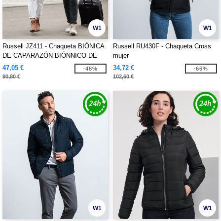
W1
W1
Russell JZ411 - Chaqueta BIÓNICA
Russell RU430F - Chaqueta Cross
DE CAPARAZÓN BIÓNNICO DE
mujer
LAS DAMAS
47,05 €
34,72 €
-48%
-66%
90,80 €
102,60 €
W1
W1