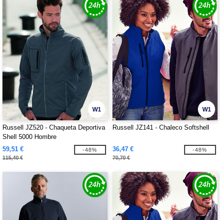
W1
W1
Russell JZ520 - Chaqueta Deportiva
Russell JZ141 - Chaleco Softshell
Shell 5000 Hombre
59,51 €
36,47 €
-48%
-48%
115,40 €
70,70 €