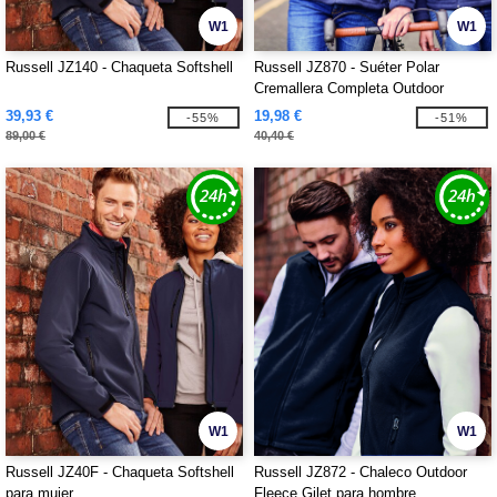
W1
W1
Russell JZ140 - Chaqueta Softshell
Russell JZ870 - Suéter Polar
Cremallera Completa Outdoor
39,93 €
19,98 €
-55%
-51%
89,00 €
40,40 €
W1
W1
Russell JZ40F - Chaqueta Softshell
Russell JZ872 - Chaleco Outdoor
para mujer
Fleece Gilet para hombre