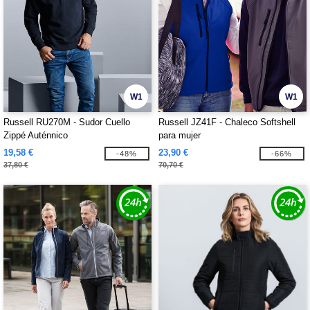
W1
W1
Russell RU270M - Sudor Cuello
Russell JZ41F - Chaleco Softshell
Zippé Auténnico
para mujer
19,58 €
23,90 €
-48%
-66%
37,80 €
70,70 €