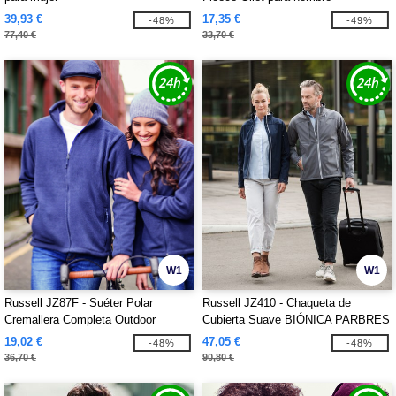
39,93 €
17,35 €
-48%
-49%
77,40 €
33,70 €
W1
W1
Russell JZ87F - Suéter Polar
Russell JZ410 - Chaqueta de
Cremallera Completa Outdoor
Cubierta Suave BIÓNICA PARBRES
19,02 €
47,05 €
-48%
-48%
36,70 €
90,80 €