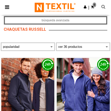
×
App de Ntextil
0
Descargar app
|
¡Mejores precios en app!
búsqueda avanzada
CHAQUETAS RUSSELL