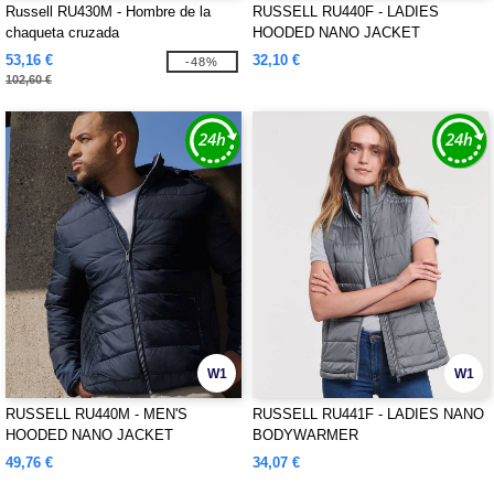
Russell RU430M - Hombre de la
RUSSELL RU440F - LADIES
chaqueta cruzada
HOODED NANO JACKET
53,16 €
32,10 €
-48%
102,60 €
W1
W1
RUSSELL RU440M - MEN'S
RUSSELL RU441F - LADIES NANO
HOODED NANO JACKET
BODYWARMER
49,76 €
34,07 €