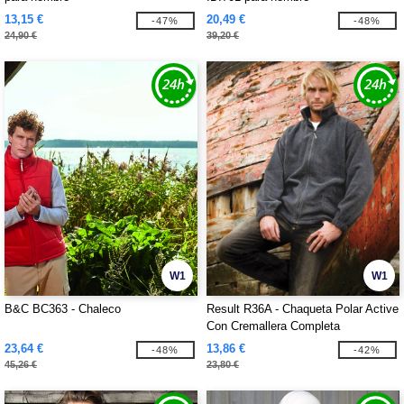
13,15 €
20,49 €
-47%
-48%
24,90 €
39,20 €
W1
W1
B&C BC363 - Chaleco
Result R36A - Chaqueta Polar Active
Con Cremallera Completa
23,64 €
13,86 €
-48%
-42%
45,26 €
23,80 €