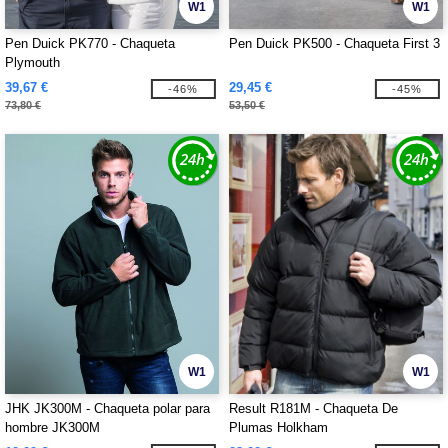
W1
W1
Pen Duick PK770 - Chaqueta
Pen Duick PK500 - Chaqueta First 3
Plymouth
39,67 €
29,45 €
-46%
-45%
73,80 €
53,50 €
W1
W1
JHK JK300M - Chaqueta polar para
Result R181M - Chaqueta De
hombre JK300M
Plumas Holkham