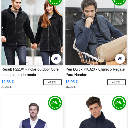
W1
W1
Result R220X - Polar outdoor Core
Pen Duick PK320 - Chaleco Regate
con ajuste a la moda
Para Hombre
12,58 €
16,05 €
-41%
-65%
21,45 €
46,00 €