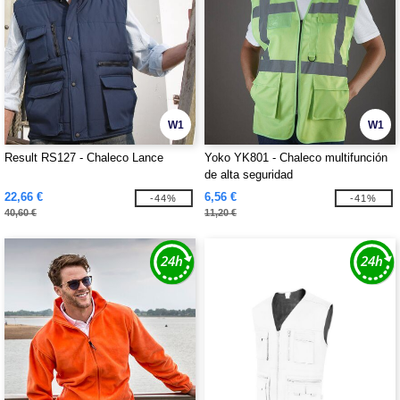
W1
W1
Result RS127 - Chaleco Lance
Yoko YK801 - Chaleco multifunción
de alta seguridad
22,66 €
6,56 €
-44%
-41%
40,60 €
11,20 €