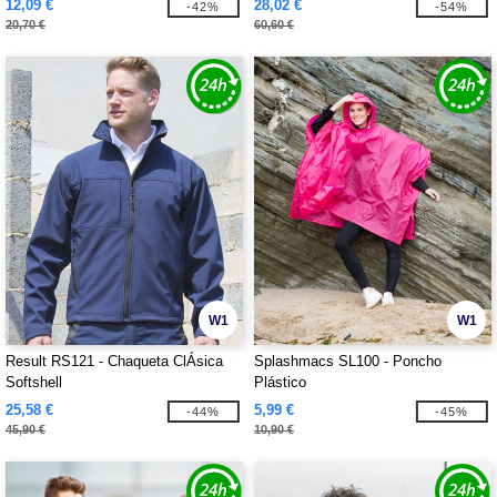
12,09 €
28,02 €
-42%
-54%
20,70 €
60,60 €
W1
W1
Result RS121 - Chaqueta ClÁsica
Splashmacs SL100 - Poncho
Softshell
Plástico
25,58 €
5,99 €
-44%
-45%
45,90 €
10,90 €