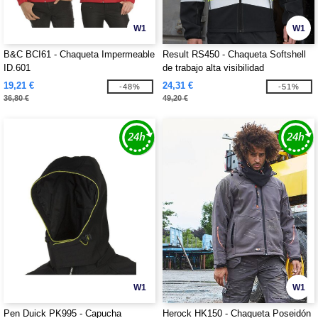
W1
W1
B&C BCI61 - Chaqueta Impermeable
Result RS450 - Chaqueta Softshell
ID.601
de trabajo alta visibilidad
19,21 €
24,31 €
-48%
-51%
36,80 €
49,20 €
W1
W1
Pen Duick PK995 - Capucha
Herock HK150 - Chaqueta Poseidón