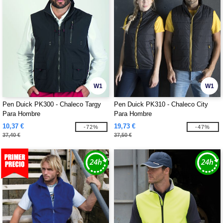
W1
W1
Pen Duick PK300 - Chaleco Targy
Pen Duick PK310 - Chaleco City
Para Hombre
Para Hombre
10,37 €
19,73 €
-72%
-47%
37,40 €
37,50 €