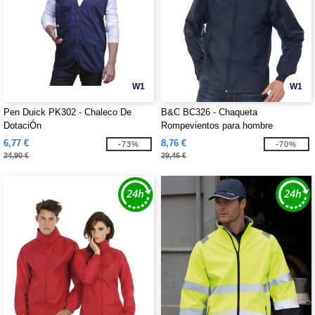
W1
W1
Pen Duick PK302 - Chaleco De
B&C BC326 - Chaqueta
DotaciÓn
Rompevientos para hombre
6,77 €
8,76 €
-73%
-70%
24,90 €
29,46 €