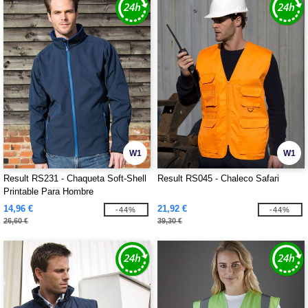
W1
W1
Result RS231 - Chaqueta Soft-Shell
Result RS045 - Chaleco Safari
Printable Para Hombre
14,96 €
21,92 €
-44%
-44%
26,60 €
39,30 €