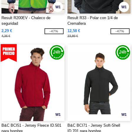
W1
W1
Result R200EV - Chaleco de
Result R33 - Polar con 1/4 de
seguridad
Cremallera
2,29 €
12,58 €
-47%
-47%
4,36 €
23,80 €
W1
W1
B&C BCI51 - Jersey Fleece ID.501
B&C BCI71 - Jersey Soft-Shell
para hombre
ID.701 para hombre