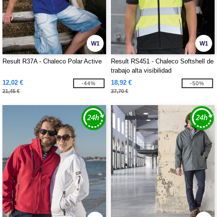
W1
W1
Result R37A - Chaleco Polar Active
Result RS451 - Chaleco Softshell de
trabajo alta visibilidad
12,02 €
18,92 €
-44%
-50%
21,45 €
37,70 €