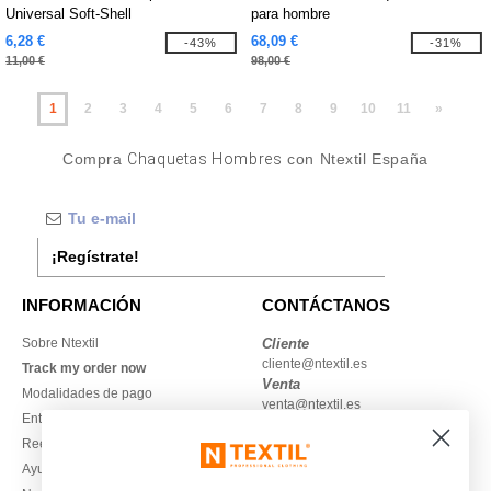
Universal Soft-Shell
para hombre
6,28 €
68,09 €
-43%
-31%
11,00 €
98,00 €
1
2
3
4
5
6
7
8
9
10
11
»
Compra
Chaquetas Hombres
con Ntextil España
¡Regístrate!
INFORMACIÓN
CONTÁCTANOS
Sobre Ntextil
Cliente
cliente@ntextil.es
Track my order now
Venta
Modalidades de pago
venta@ntextil.es
Entrega
Reembolsos / devoluciones
930 410 200
Ayuda & FAQs
Lunes – jueves: 10:00–13:00 y