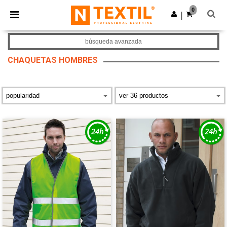
×
App de Ntextil
0
Descargar app
|
¡Mejores precios en app!
búsqueda avanzada
CHAQUETAS HOMBRES