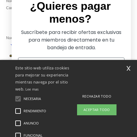
Nuestros compromisos
14:00–17:30
¿Quieres pagar
Camisetas locales al por mayor
Viernes: 10:00–14:00
menos?
Suscríbete para recibir ofertas exclusivas
Nuestros socios financieros
para miembros directamente en tu
bandeja de entrada.
Nuestras soluciones de envío
x
Este sitio web utiliza cookies
para mejorar su experiencia
mientras navega por el sitio
web.
Lee mas
RECHAZAR TODO
NECESARIA
Sí, ¡quiero pagar menos!
ACEPTAR TODO
RENDIMIENTO
👋
Hola
Si tienes dudas o preguntas, puedes
ANUNCIO
Menciones Legales
-
Política de Privacidad
-
Condiciones Generales De Acceso Y
No gracias, quiero pagar más
escribirnos en cualquier momento.
Uso
-
Condiciones Generales De Contratación
-
Política de Cookies
-
Mapa del sitio
Nuestro chatbot está aquí para
Copyright 2026 ntextil.es - Todos los derechos reservados
FUNCIONAL
ayudarte.