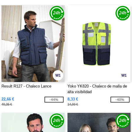
W1
W1
Result R127 - Chaleco Lance
Yoko YK820 - Chaleco de malla de
alta visibilidad
22,66 €
8,33 €
-44%
-40%
40,35 €
14,00 €