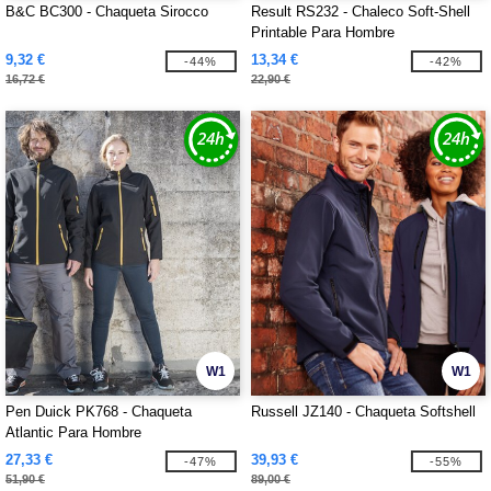
B&C BC300 - Chaqueta Sirocco
Result RS232 - Chaleco Soft-Shell
Printable Para Hombre
9,32 €
13,34 €
-44%
-42%
16,72 €
22,90 €
W1
W1
Pen Duick PK768 - Chaqueta
Russell JZ140 - Chaqueta Softshell
Atlantic Para Hombre
27,33 €
39,93 €
-47%
-55%
51,90 €
89,00 €