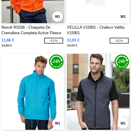
W1
W1
Result RS036 - Chaqueta De
VELILLA V15901 - Chaleco Velilla
Cremallera Completa Active Fleece
V15901
13,86 €
13,87 €
-42%
-42%
23,80 €
24,00 €
W1
W1