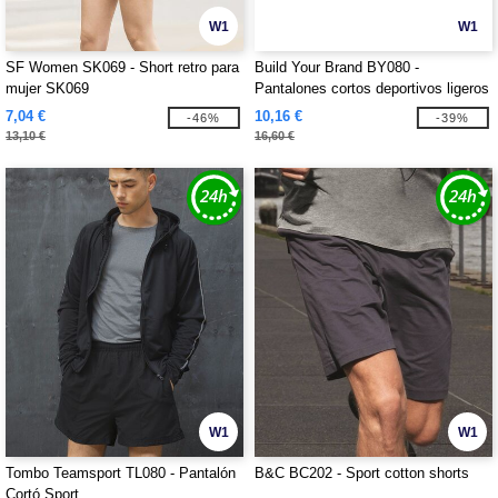
W1
W1
SF Women SK069 - Short retro para
Build Your Brand BY080 -
mujer SK069
Pantalones cortos deportivos ligeros
BY080
7,04 €
10,16 €
-46%
-39%
13,10 €
16,60 €
W1
W1
Tombo Teamsport TL080 - Pantalón
B&C BC202 - Sport cotton shorts
Cortó Sport