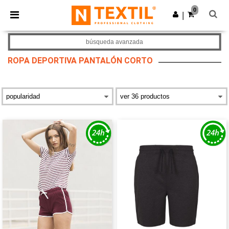
×
App de Ntextil
0
Descargar app
|
¡Mejores precios en app!
búsqueda avanzada
ROPA DEPORTIVA PANTALÓN CORTO