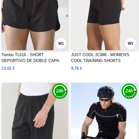
W1
W1
Tombo TL616 - SHORT
JUST COOL JC088 - WOMEN'S
DEPORTIVO DE DOBLE CAPA
COOL TRAINING SHORTS
PARA DAMAS
13,65 €
9,76 €