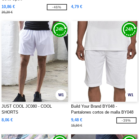
10,86 €
4,79 €
-46%
20,20 €
W1
W1
JUST COOL JC080 - COOL
Build Your Brand BY048 -
SHORTS
Pantalones cortos de malla BY048
8,06 €
9,48 €
-39%
15,50 €