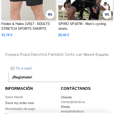
W1
W1
Finden & Hales LV817 - ADULTS'
SPIRO SP187M - Men’s cycling
STRETCH SPORTS SHORTS
shorts
15,74 €
20,44 €
Compra
Ropa Deportiva Pantalón Corto
con Ntextil España
¡Regístrate!
INFORMACIÓN
CONTÁCTANOS
Sobre Ntextil
Cliente
cliente@ntextil.es
Track my order now
Venta
Modalidades de pago
venta@ntextil.es