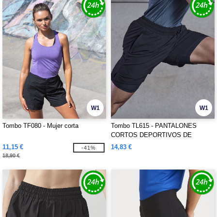
W1
W1
Tombo TF080 - Mujer corta
Tombo TL615 - PANTALONES
CORTOS DEPORTIVOS DE
DOBLE CAPA PARA HOMBRE
11,15 €
14,83 €
-41%
18,90 €