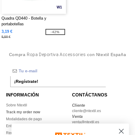
W1
Quadra QD440 - Botella y
portabotellas
3,19 €
-42%
5,50 €
Compra
Ropa Deportiva Accessories
con Ntextil España
¡Regístrate!
INFORMACIÓN
CONTÁCTANOS
Sobre Ntextil
Cliente
cliente@ntextil.es
Track my order now
Venta
Modalidades de pago
venta@ntextil.es
Entrega
Reembolsos / devoluciones