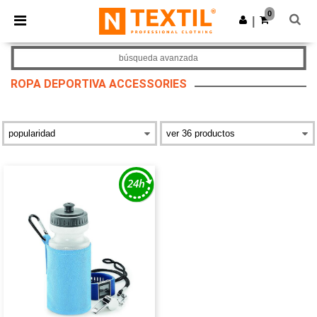
×
App de Ntextil
0
Descargar app
|
¡Mejores precios en app!
búsqueda avanzada
ROPA DEPORTIVA ACCESSORIES