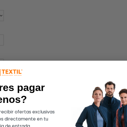
res pagar
enos?
ecibir ofertas exclusivas
s directamente en tu
a de entrada.