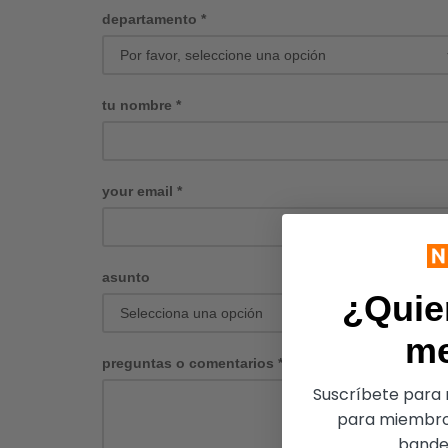
departamento
*
tu nombre
*
your email
*
asunto
¿Quie
m
preguntas o comentarios
*
Suscríbete para r
para miembro
bandej