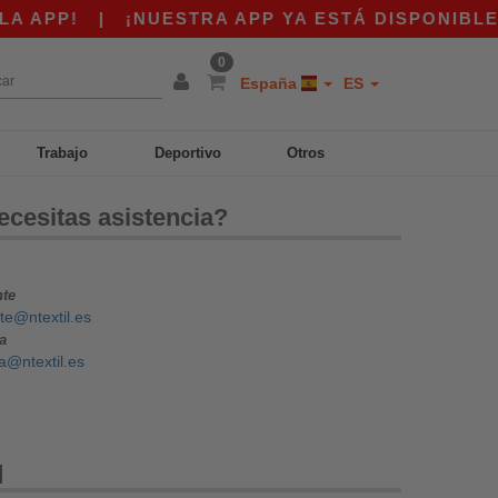
APP!
|
¡NUESTRA APP YA ESTÁ DISPONIBLE! 1
0
España
ES
Trabajo
Deportivo
Otros
ecesitas asistencia?
nte
nte@ntextil.es
a
a@ntextil.es
q