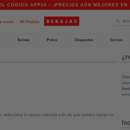
CÓDIGO APP10 – ¡PRECIOS AÚN MEJORES EN LA 
e envío
Mi Pedido
s
Bolsas
Polos
Chaquetas
Gorras
¿n
Clie
clie
Vent
vent
 selecciona la opción indicada a fin de que nuestro equipo te
fa