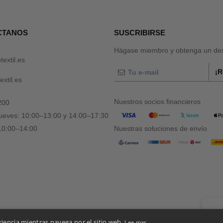
CTANOS
SUSCRIBIRSE
Hágase miembro y obtenga un des
textil.es
¡R
xtil.es
Nuestros socios financieros
200
jueves: 10:00–13:00 y 14:00–17:30
 10:00–14:00
Nuestras soluciones de envío
👋
Ho
riencia mientras navega por el sitio web.
Lee mas