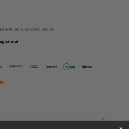
cuento en su próximo pedido
egístrate!
la
x