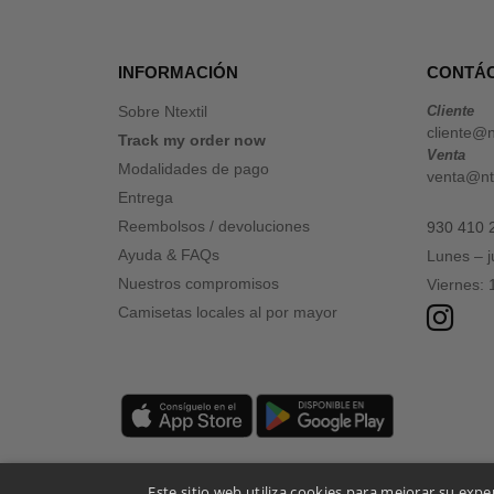
INFORMACIÓN
CONTÁ
Sobre Ntextil
Cliente
cliente@n
Track my order now
Venta
Modalidades de pago
venta@nte
Entrega
Reembolsos / devoluciones
930 410 
Ayuda & FAQs
Lunes – 
Nuestros compromisos
Viernes:
Camisetas locales al por mayor
Este sitio web utiliza cookies para mejorar su expe