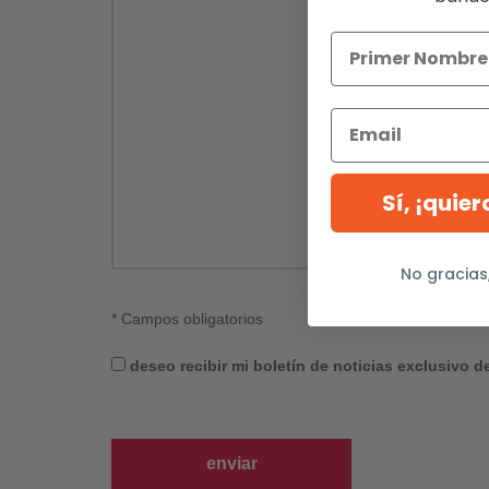
Sí, ¡quie
No gracias
*
Campos obligatorios
deseo recibir mi boletín de noticias exclusivo de
enviar