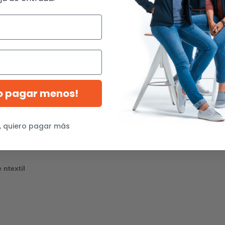
ro pagar menos!
, quiero pagar más
 ntextil