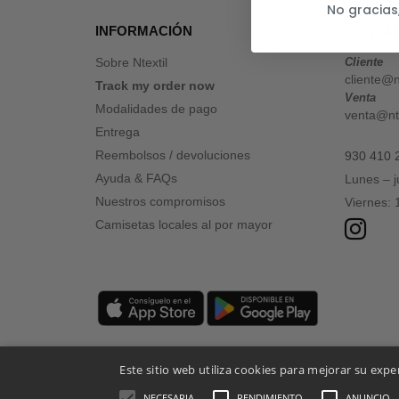
No gracias
INFORMACIÓN
CONTÁ
Sobre Ntextil
Cliente
cliente@n
Track my order now
Venta
Modalidades de pago
venta@nte
Entrega
Reembolsos / devoluciones
930 410 
Ayuda & FAQs
Lunes – 
Nuestros compromisos
Viernes:
Camisetas locales al por mayor
Este sitio web utiliza cookies para mejorar su expe
NECESARIA
RENDIMIENTO
ANUNCIO