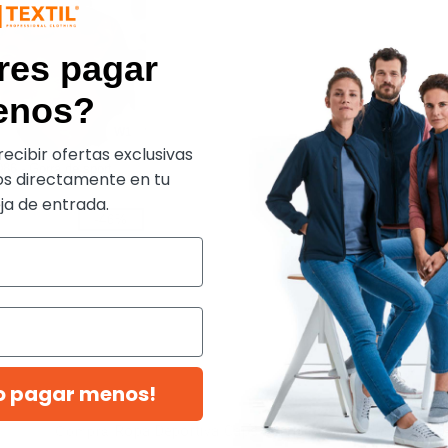
res pagar
enos?
W1
ecibir ofertas exclusivas
86 - Gorra de sport
s directamente en tu
a de entrada.
-46%
ro pagar menos!
Compra
Ropa Deportiva Caps
con Ntextil España