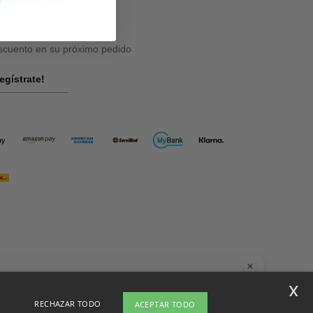
cuento en su próximo pedido
egístrate!
la
x
nes dudas o preguntas, puedes escribirnos en cualquier momento. Nuestro
RECHAZAR TODO
ACEPTAR TODO
t está aquí para ayudarte.