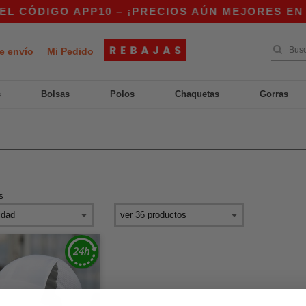
 CÓDIGO APP10 – ¡PRECIOS AÚN MEJORES EN LA
e envío
Mi Pedido
s
Bolsas
Polos
Chaquetas
Gorras
s