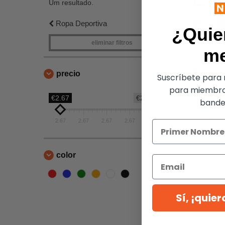
Um resultado.
Ropa Deportiva
¿Quie
eliminar filtros
m
precio
Suscríbete para r
Result RC0
para miembro
€2.67
€2.67
bandej
2,67 €
4,92 €
2.67
2.67
2.67
2.67
2.67
color
Sí, ¡quie