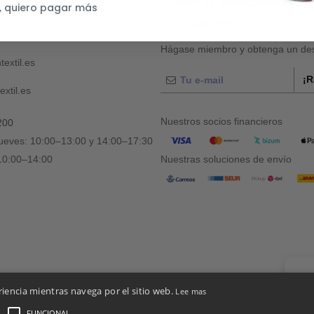
, quiero pagar más
CTANOS
SUSCRIBIRSE
Hágase miembro y obtenga un des
textil.es
¡R
xtil.es
Nuestros socios financieros
200
jueves: 10:00–13:00 y 14:00–17:30
 10:00–14:00
Nuestras soluciones de envío
👋
Ho
riencia mientras navega por el sitio web.
Lee mas
Si tie
chatbo
FUNCIONAL