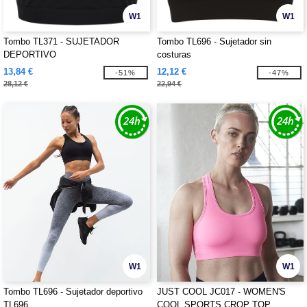
W1
W1
Tombo TL371 - SUJETADOR
Tombo TL696 - Sujetador sin
DEPORTIVO
costuras
13,84 €
12,12 €
-51%
-47%
28,12 €
22,94 €
W1
W1
Tombo TL696 - Sujetador deportivo
JUST COOL JC017 - WOMEN'S
TL696
COOL SPORTS CROP TOP