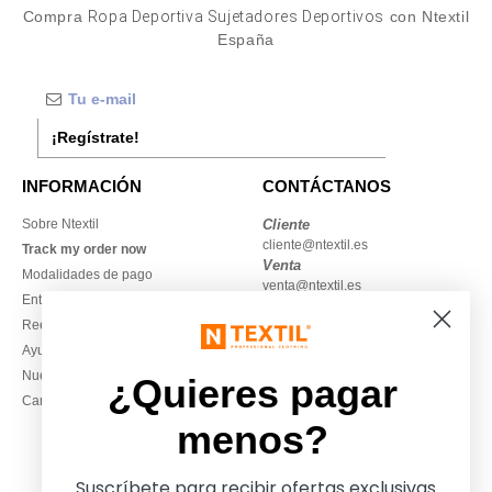
Compra
Ropa Deportiva Sujetadores Deportivos
con Ntextil
España
¡Regístrate!
INFORMACIÓN
CONTÁCTANOS
Sobre Ntextil
Cliente
cliente@ntextil.es
Track my order now
Venta
Modalidades de pago
venta@ntextil.es
Entrega
Reembolsos / devoluciones
930 410 200
Ayuda & FAQs
Lunes – jueves: 10:00–13:00 y
Nuestros compromisos
14:00–17:30
¿Quieres pagar
Camisetas locales al por mayor
Viernes: 10:00–14:00
menos?
Suscríbete para recibir ofertas exclusivas