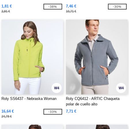
1,81 €
7,46 €
-38%
-30%
2,91 €
10,71 €
W4
W4
Roly SS6437 - Nebraska Woman
Roly CQ6412 - ARTIC Chaqueta
polar de cuello alto
16,64 €
7,71 €
-33%
24,78 €