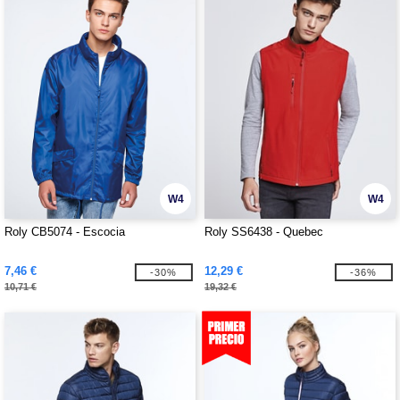
W4
W4
Roly CB5074 - Escocia
Roly SS6438 - Quebec
7,46 €
12,29 €
-30%
-36%
10,71 €
19,32 €