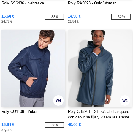
Roly SS6436 - Nebraska
Roly RA5093 - Oslo Woman
16,64 €
14,96 €
-33%
-32%
24,78 €
21,84 €
W4
W4
Roly CQ1108 - Yukon
Roly CB5201 - SITKA Chubasquero
con capucha fija y visera resistente
al agua
16,84 €
40,00 €
-38%
27,19 €