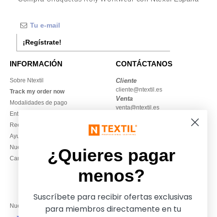
¡Regístrate!
INFORMACIÓN
CONTÁCTANOS
Sobre Ntextil
Cliente
cliente@ntextil.es
Track my order now
Venta
Modalidades de pago
venta@ntextil.es
Entrega
Reembolsos / devoluciones
930 410 200
Ayuda & FAQs
Lunes – jueves: 10:00–13:00 y
Nuestros compromisos
14:00–17:30
¿Quieres pagar
Camisetas locales al por mayor
Viernes: 10:00–14:00
menos?
Suscríbete para recibir ofertas exclusivas
Nuestros socios financieros
para miembros directamente en tu