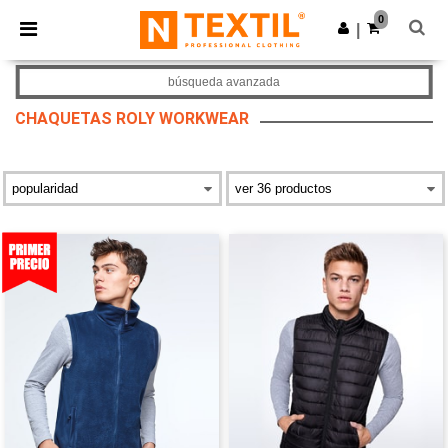
×
App de Ntextil
0
Descargar app
|
¡Mejores precios en app!
búsqueda avanzada
CHAQUETAS ROLY WORKWEAR