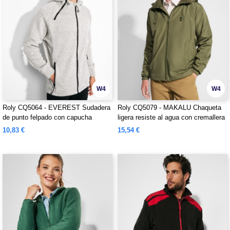
W4
W4
Roly CQ5064 - EVEREST Sudadera
Roly CQ5079 - MAKALU Chaqueta
de punto felpado con capucha
ligera resiste al agua con cremallera
frontal
10,83 €
15,54 €