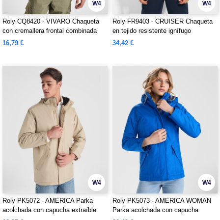
W4
W4
Roly CQ8420 - VIVARO Chaqueta
Roly FR9403 - CRUISER Chaqueta
con cremallera frontal combinada
en tejido resistente ignífugo
unisex
16,79 €
34,42 €
W4
W4
Roly PK5072 - AMERICA Parka
Roly PK5073 - AMERICA WOMAN
acolchada con capucha extraíble
Parka acolchada con capucha
con ajustadores elásticos
extraíble con ajustadores elásticos