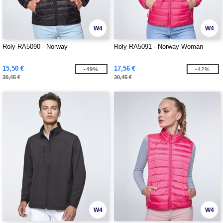
W4
W4
Roly RA5090 - Norway
Roly RA5091 - Norway Woman
15,50 €
17,56 €
-49%
-42%
30,45 €
30,45 €
W4
W4