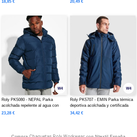
18,85 €
20,49 €
W4
W4
Roly PK5080 - NEPAL Parka
Roly PK5707 - EMIN Parka térmica
acolchada repelente al agua con
deportiva acolchada y certificada
capucha fija y visera
para el frío
23,28 €
34,42 €
Compra
Chaquetas Roly Workwear
con Ntextil España