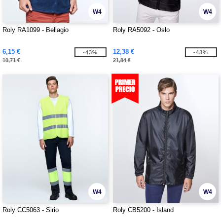
W4
W4
Roly RA1099 - Bellagio
Roly RA5092 - Oslo
6,15 €
12,38 €
-43%
-43%
10,71 €
21,84 €
W4
W4
Roly CC5063 - Sirio
Roly CB5200 - Island