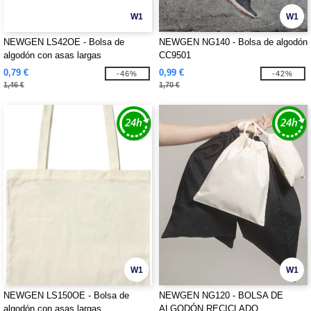
W1
W1
NEWGEN LS42OE - Bolsa de
NEWGEN NG140 - Bolsa de algodón
algodón con asas largas
CC9501
0,79 €
0,99 €
-46%
-42%
1,46 €
1,70 €
W1
W1
NEWGEN LS150OE - Bolsa de
NEWGEN NG120 - BOLSA DE
algodón con asas largas
ALGODÓN RECICLADO