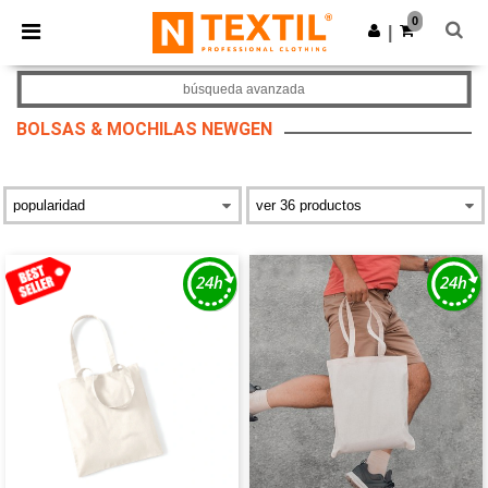
×
App de Ntextil
0
Descargar app
|
¡Mejores precios en app!
búsqueda avanzada
BOLSAS & MOCHILAS NEWGEN