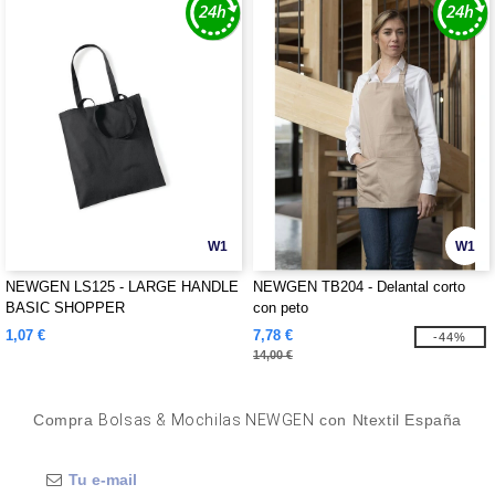
W1
W1
NEWGEN LS125 - LARGE HANDLE
NEWGEN TB204 - Delantal corto
BASIC SHOPPER
con peto
1,07 €
7,78 €
-44%
14,00 €
Compra
Bolsas & Mochilas NEWGEN
con Ntextil España