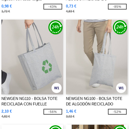
0,98 €
0,73 €
-43%
-85%
1,72 €
4,93 €
W1
W1
NEWGEN NG110 - BOLSA TOTE
NEWGEN NG100 - BOLSA TOTE
RECICLADA CON FUELLE
DE ALGODÓN RECICLADO
2,10 €
1,46 €
-56%
-52%
4,82 €
3,02 €