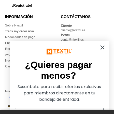
¡Regístrate!
INFORMACIÓN
CONTÁCTANOS
Sobre Ntextil
Cliente
cliente@ntextil.es
Track my order now
Venta
Modalidades de pago
venta@ntextil.es
Entrega
Reembolsos / devoluciones
930 410 200
Ayuda & FAQs
Lunes – jueves: 10:00–13:00 y
Nuestros compromisos
14:00–17:30
¿Quieres pagar
Camisetas locales al por mayor
Viernes: 10:00–14:00
menos?
Suscríbete para recibir ofertas exclusivas
Nuestros socios financieros
para miembros directamente en tu
bandeja de entrada.
Nuestras soluciones de envío