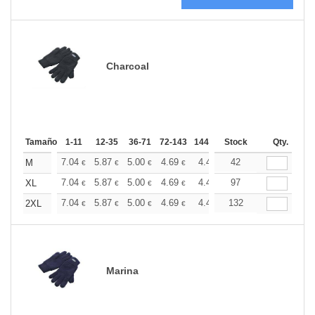
Charcoal
Tamaño
1-11
12-35
36-71
72-143
144-287
Stock
288 +
Más
Qty.
+
7.04
5.87
5.00
4.69
4.46
42
4.41
M
€
€
€
€
€
€
+
7.04
5.87
5.00
4.69
4.46
97
4.41
XL
€
€
€
€
€
€
+
7.04
5.87
5.00
4.69
4.46
132
4.41
2XL
€
€
€
€
€
€
Marina