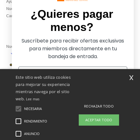
Ayuda & FAQs
Lunes – jueves: 10:00–13:00 y
Nuestros compromisos
14:00–17:30
¿Quieres pagar
Camisetas locales al por mayor
Viernes: 10:00–14:00
menos?
Suscríbete para recibir ofertas exclusivas
Nuestros socios financieros
para miembros directamente en tu
bandeja de entrada.
Nuestras soluciones de envío
x
Este sitio web utiliza cookies
para mejorar su experiencia
mientras navega por el sitio
web.
Lee mas
RECHAZAR TODO
NECESARIA
Sí, ¡quiero pagar menos!
ACEPTAR TODO
RENDIMIENTO
👋
Hola
Si tienes dudas o preguntas, puedes
ANUNCIO
Menciones Legales
-
Política de Privacidad
-
Condiciones Generales De Acceso Y
No gracias, quiero pagar más
escribirnos en cualquier momento.
Uso
-
Condiciones Generales De Contratación
-
Política de Cookies
-
Mapa del sitio