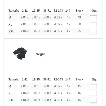
Tamaño
1-11
12-35
36-71
72-143
144-287
Stock
288 +
Más
Qty.
+
7.04
5.87
5.00
4.69
4.46
49
4.41
M
€
€
€
€
€
€
+
7.04
5.87
5.00
4.69
4.46
50
4.41
XL
€
€
€
€
€
€
+
7.04
5.87
5.00
4.69
4.46
25
4.41
2XL
€
€
€
€
€
€
Negro
Tamaño
1-11
12-35
36-71
72-143
144-287
Stock
288 +
Más
Qty.
+
7.04
5.87
5.00
4.69
4.46
15
4.41
M
€
€
€
€
€
€
+
7.04
5.87
5.00
4.69
4.46
16
4.41
XL
€
€
€
€
€
€
+
7.04
5.87
5.00
4.69
4.46
45
4.41
2XL
€
€
€
€
€
€