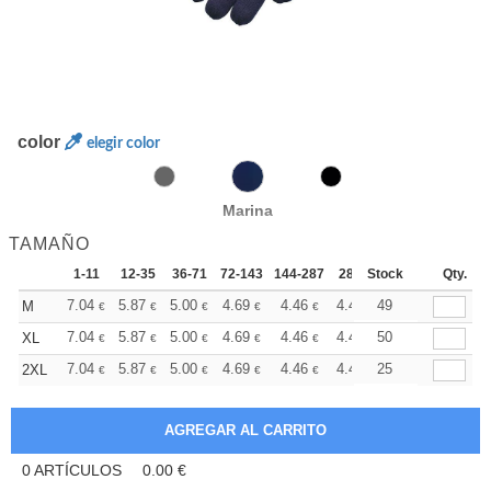
color
elegir color
Marina
TAMAÑO
1-11
12-35
36-71
72-143
144-287
288 +
Stock
Más
Qty.
+
7.04
5.87
5.00
4.69
4.46
4.41
49
M
€
€
€
€
€
€
+
7.04
5.87
5.00
4.69
4.46
4.41
50
XL
€
€
€
€
€
€
+
7.04
5.87
5.00
4.69
4.46
4.41
25
2XL
€
€
€
€
€
€
0
ARTÍCULOS
0.00
€