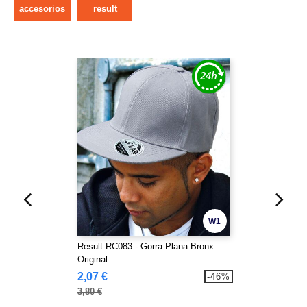
accesorios
result
W1
Result RC083 - Gorra Plana Bronx
Original
2,07 €
-46%
3,80 €