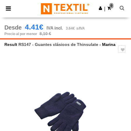
×
App de Ntextil
0
Descargar app
|
¡Mejores precios en app!
4.41€
Desde
IVA incl.
3.64€
s/IVA
8,10 €
Precio al por menor
Result
RS147 - Guantes clásicos de Thinsulate
- Marina