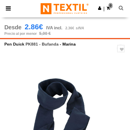
×
App de Ntextil
0
Descargar app
|
¡Mejores precios en app!
2.86€
Desde
IVA incl.
2.36€
s/IVA
5,00 €
Precio al por menor
Pen Duick
PK881 - Bufanda
- Marina
Previous
Next