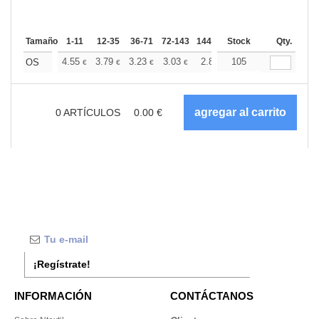
Tamaño
1-11
12-35
36-71
72-143
144-287
Stock
288 +
Más
Qty.
+
4.55
3.79
3.23
3.03
2.89
105
2.86
OS
€
€
€
€
€
€
0
ARTÍCULOS
0.00
€
¡Regístrate!
INFORMACIÓN
CONTÁCTANOS