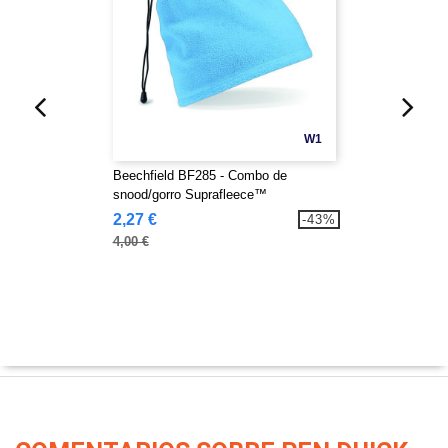
W1
Beechfield BF285 - Combo de
snood/gorro Suprafleece™
2,27 €
-43%
4,00 €