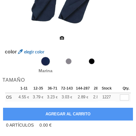
color
elegir color
Marina
TAMAÑO
1-11
12-35
36-71
72-143
144-287
288 +
Stock
Más
Qty.
+
4.55
3.79
3.23
3.03
2.89
2.86
1227
OS
€
€
€
€
€
€
0
ARTÍCULOS
0.00
€