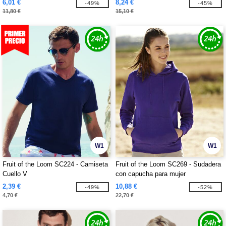
6,01 €
8,24 €
-49%
-45%
11,80 €
15,10 €
W1
W1
Fruit of the Loom SC224 - Camiseta
Fruit of the Loom SC269 - Sudadera
Cuello V
con capucha para mujer
2,39 €
10,88 €
-49%
-52%
4,70 €
22,70 €