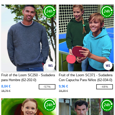
W1
W1
Fruit of the Loom SC250 - Sudadera
Fruit of the Loom SC371 - Sudadera
para Hombre (62-202-0)
Con Capucha Para Niños (62-034-0)
8,04 €
9,96 €
-57%
-48%
18,70 €
19,20 €