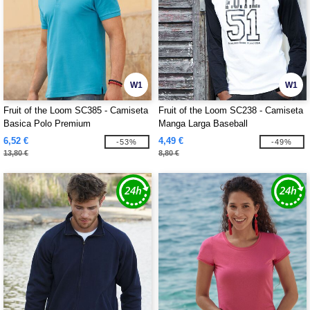
W1
W1
Fruit of the Loom SC385 - Camiseta
Fruit of the Loom SC238 - Camiseta
Basica Polo Premium
Manga Larga Baseball
6,52 €
4,49 €
-53%
-49%
13,80 €
8,80 €