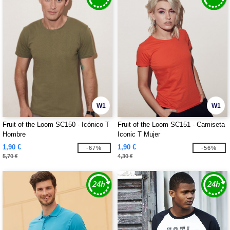
W1
W1
Fruit of the Loom SC150 - Icónico T
Fruit of the Loom SC151 - Camiseta
Hombre
Iconic T Mujer
1,90 €
1,90 €
-67%
-56%
5,70 €
4,30 €