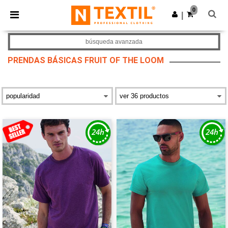
×
App de Ntextil
0
Descargar app
|
¡Mejores precios en app!
búsqueda avanzada
PRENDAS BÁSICAS FRUIT OF THE LOOM