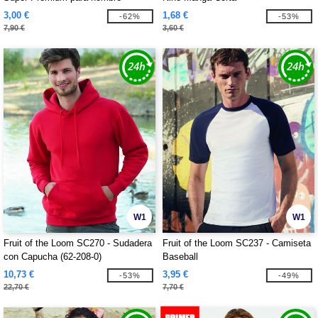
3,00 €
1,68 €
-62%
-53%
7,90 €
3,60 €
W1
W1
Fruit of the Loom SC270 - Sudadera
Fruit of the Loom SC237 - Camiseta
con Capucha (62-208-0)
Baseball
10,73 €
3,95 €
-53%
-49%
22,70 €
7,70 €