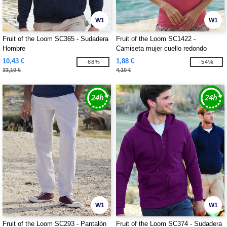
W1
W1
Fruit of the Loom SC365 - Sudadera
Fruit of the Loom SC1422 -
Hombre
Camiseta mujer cuello redondo
10,43 €
1,88 €
-68%
-54%
33,10 €
4,10 €
W1
W1
Fruit of the Loom SC293 - Pantalón
Fruit of the Loom SC374 - Sudadera