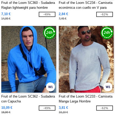
Fruit of the Loom SC360 - Sudadera
Fruit of the Loom SC234 - Camiseta
Raglan lightweight para hombre
económica con cuello en V para
hombre
7,10 €
2,84 €
-49%
-62%
14,00 €
7,40 €
W1
W1
Fruit of the Loom SC362 - Sudadera
Fruit of the Loom SC233 - Camiseta
con Capucha
Manga Larga Hombre
10,09 €
3,81 €
-49%
-62%
19,90 €
10,10 €