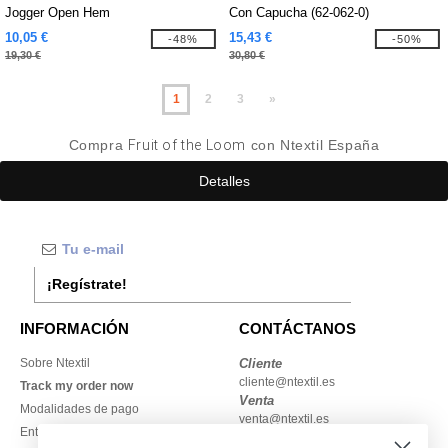
Jogger Open Hem
Con Capucha (62-062-0)
10,05 €
15,43 €
-48%
-50%
19,30 €
30,80 €
1
2
3
»
Compra
Fruit of the Loom
con Ntextil España
Detalles
¡Regístrate!
INFORMACIÓN
CONTÁCTANOS
Sobre Ntextil
Cliente
cliente@ntextil.es
Track my order now
Venta
Modalidades de pago
venta@ntextil.es
Entrega