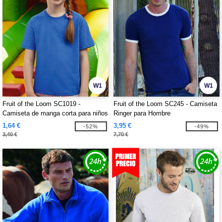
W1
W1
Fruit of the Loom SC1019 -
Fruit of the Loom SC245 - Camiseta
Camiseta de manga corta para niños
Ringer para Hombre
1,64 €
3,95 €
-52%
-49%
3,40 €
7,70 €