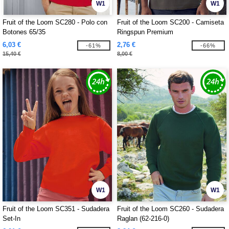
W1
W1
Fruit of the Loom SC280 - Polo con
Fruit of the Loom SC200 - Camiseta
Botones 65/35
Ringspun Premium
6,03 €
2,76 €
-61%
-66%
15,40 €
8,00 €
W1
W1
Fruit of the Loom SC351 - Sudadera
Fruit of the Loom SC260 - Sudadera
Set-In
Raglan (62-216-0)