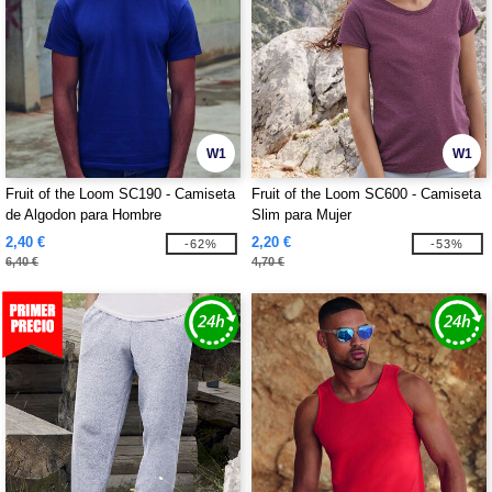
W1
W1
Fruit of the Loom SC190 - Camiseta
Fruit of the Loom SC600 - Camiseta
de Algodon para Hombre
Slim para Mujer
2,40 €
2,20 €
-62%
-53%
6,40 €
4,70 €