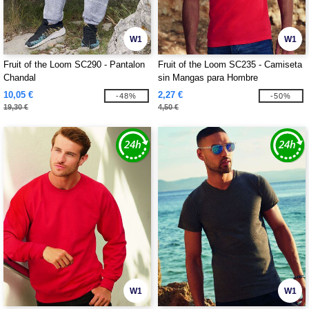
W1
W1
Fruit of the Loom SC290 - Pantalon
Fruit of the Loom SC235 - Camiseta
Chandal
sin Mangas para Hombre
10,05 €
2,27 €
-48%
-50%
19,30 €
4,50 €
W1
W1