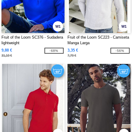
W1
W1
Fruit of the Loom SC376 - Sudadera
Fruit of the Loom SC223 - Camiseta
lightweight
Manga Larga
9,88 €
3,35 €
-68%
-56%
31,10 €
7,70 €