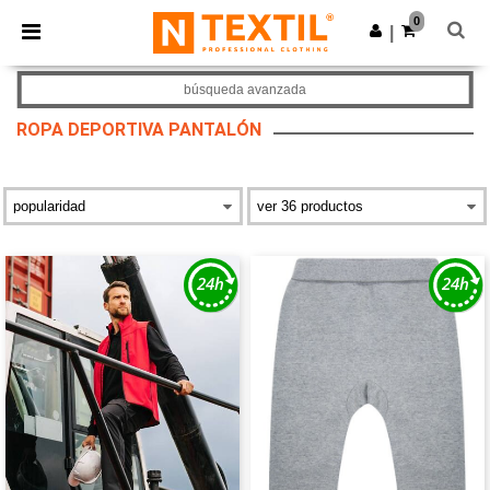
×
App de Ntextil
0
Descargar app
|
¡Mejores precios en app!
búsqueda avanzada
ROPA DEPORTIVA PANTALÓN