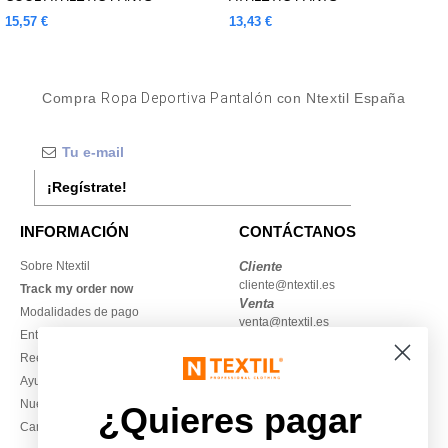
15,57 €
13,43 €
Compra
Ropa Deportiva Pantalón
con Ntextil España
¡Regístrate!
INFORMACIÓN
CONTÁCTANOS
Sobre Ntextil
Cliente
cliente@ntextil.es
Track my order now
Venta
Modalidades de pago
venta@ntextil.es
Entrega
Reembolsos / devoluciones
930 410 200
Ayuda & FAQs
Lunes – jueves: 10:00–13:00 y
Nuestros compromisos
14:00–17:30
¿Quieres pagar
Camisetas locales al por mayor
Viernes: 10:00–14:00