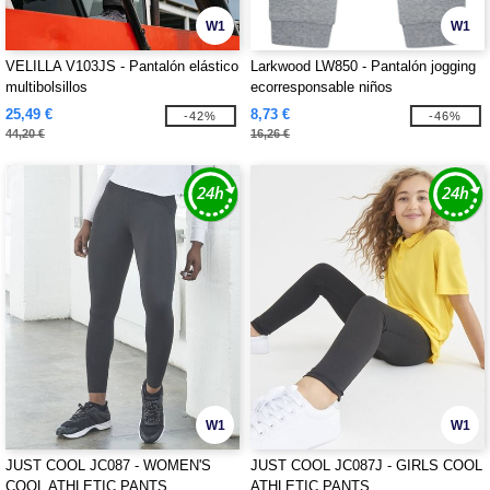
W1
W1
VELILLA V103JS - Pantalón elástico
Larkwood LW850 - Pantalón jogging
multibolsillos
ecorresponsable niños
25,49 €
8,73 €
-42%
-46%
44,20 €
16,26 €
W1
W1
JUST COOL JC087 - WOMEN'S
JUST COOL JC087J - GIRLS COOL
COOL ATHLETIC PANTS
ATHLETIC PANTS