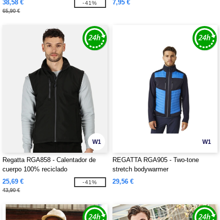
38,58 €
7,95 €
-41%
65,90 €
W1
W1
Regatta RGA858 - Calentador de
REGATTA RGA905 - Two-tone
cuerpo 100% reciclado
stretch bodywarmer
25,69 €
29,56 €
-41%
43,90 €