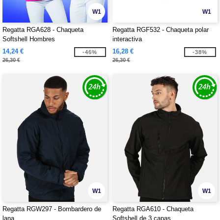
W1
W1
Regatta RGA628 - Chaqueta
Regatta RGF532 - Chaqueta polar
Softshell Hombres
interactiva
14,24 €
16,28 €
-46%
-38%
26,30 €
26,30 €
W1
W1
Regatta RGW297 - Bombardero de
Regatta RGA610 - Chaqueta
lana
Softshell de 3 capas