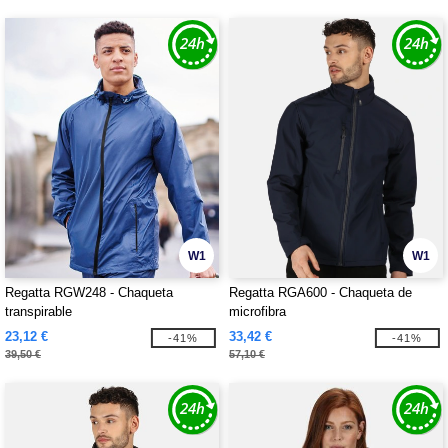
W1
W1
Regatta RGW248 - Chaqueta
Regatta RGA600 - Chaqueta de
transpirable
microfibra
23,12 €
33,42 €
-41%
-41%
39,50 €
57,10 €