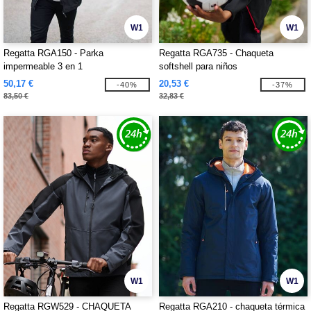
W1
W1
Regatta RGA150 - Parka
Regatta RGA735 - Chaqueta
impermeable 3 en 1
softshell para niños
50,17 €
20,53 €
-40%
-37%
83,50 €
32,83 €
W1
W1
Regatta RGW529 - CHAQUETA
Regatta RGA210 - chaqueta térmica