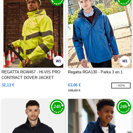
W1
W1
REGATTA RGW457 - HI-VIS PRO
Regatta RGA130 - Parka 3 en 1
CONTRACT DOVER JACKET
32,13 €
63,06 €
-40%
105,50 €