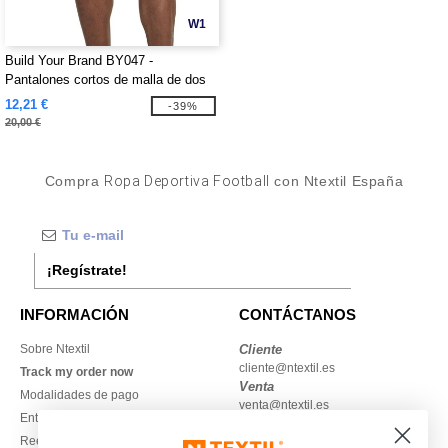
W1
Build Your Brand BY047 -
Pantalones cortos de malla de dos
tonos BY047
12,21 €
-39%
20,00 €
Compra
Ropa Deportiva Football
con Ntextil España
¡Regístrate!
INFORMACIÓN
CONTÁCTANOS
Sobre Ntextil
Cliente
cliente@ntextil.es
Track my order now
Venta
Modalidades de pago
venta@ntextil.es
Entrega
Reembolsos / devoluciones