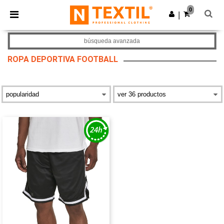
×
App de Ntextil
0
Descargar app
|
¡Mejores precios en app!
búsqueda avanzada
ROPA DEPORTIVA FOOTBALL