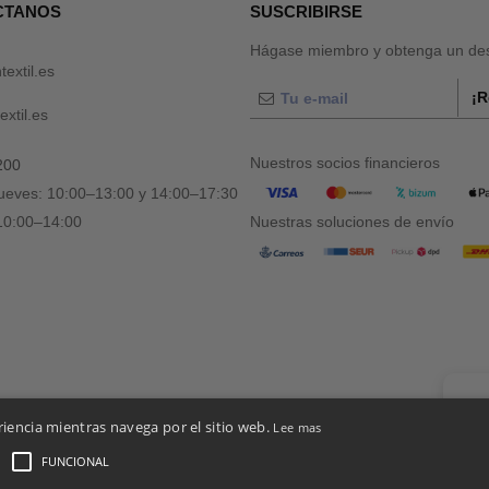
CTANOS
SUSCRIBIRSE
Hágase miembro y obtenga un des
textil.es
¡R
xtil.es
Nuestros socios financieros
200
jueves: 10:00–13:00 y 14:00–17:30
 10:00–14:00
Nuestras soluciones de envío
👋
Ho
riencia mientras navega por el sitio web.
Lee mas
Si tie
chatbo
FUNCIONAL
es De Acceso Y Uso
-
Condiciones Generales De Contratación
-
Política de Cookies
-
Mapa d