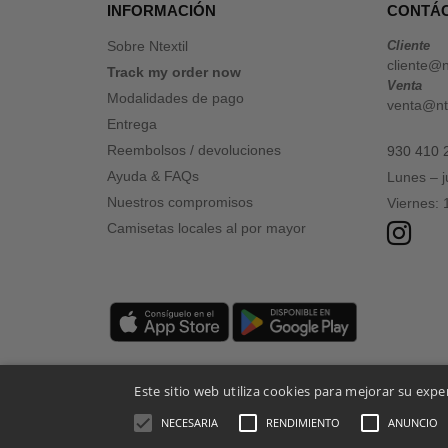
INFORMACIÓN
CONTÁ
Sobre Ntextil
Cliente
cliente@n
Track my order now
Venta
Modalidades de pago
venta@nte
Entrega
Reembolsos / devoluciones
930 410 
Ayuda & FAQs
Lunes – 
Nuestros compromisos
Viernes:
Camisetas locales al por mayor
Este sitio web utiliza cookies para mejorar su expe
NECESARIA
RENDIMIENTO
ANUNCIO
Menciones Legales
-
Política de Privacidad
-
Condiciones General