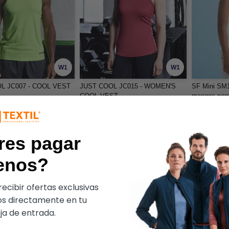
W1
W1
L JC007 - COOL VEST
JUST COOL JC015 - WOMEN'S
SF Mini SM1
COOL VEST
mangas par
3,55 €
4,54 €
8,60 €
res pagar
enos?
ecibir ofertas exclusivas
s directamente en tu
a de entrada.