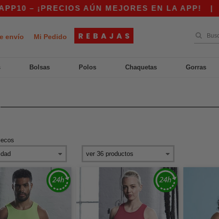
10 – ¡PRECIOS AÚN MEJORES EN LA APP!
|
¡N
e envío
Mi Pedido
s
Bolsas
Polos
Chaquetas
Gorras
lecos