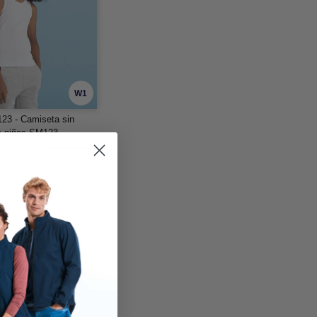
W1
23 - Camiseta sin
a niños SM123
-47%