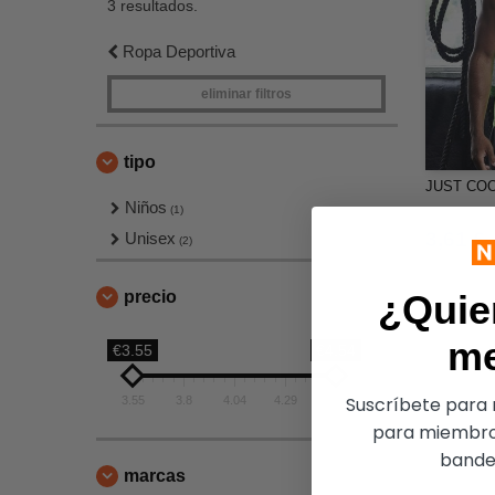
3 resultados.
Ropa Deportiva
eliminar filtros
tipo
JUST COO
Niños
(1)
3,61 €
Unisex
(2)
precio
¿Quie
m
€3.55
€4.54
Suscríbete para r
3.55
3.8
4.04
4.29
4.54
para miembro
bandej
marcas