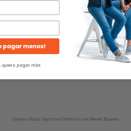
ro pagar menos!
, quiero pagar más
Compra
Ropa Deportiva Chalecos
con Ntextil España