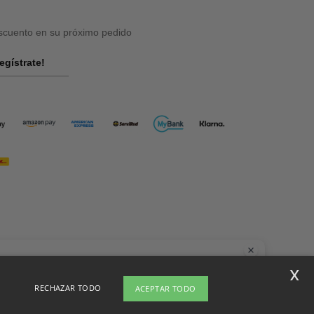
cuento en su próximo pedido
egístrate!
la
x
nes dudas o preguntas, puedes escribirnos en cualquier momento. Nuestro
RECHAZAR TODO
ACEPTAR TODO
t está aquí para ayudarte.
el sitio
Copyright 2026 ntextil.es - Todos los derechos reservados