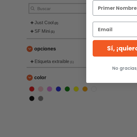
Just Cool
(2)
SF Mini
(1)
Sí, ¡quie
opciones
Etiqueta extraíble
(1)
No gracias
color