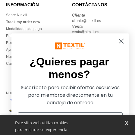
INFORMACIÓN
CONTÁCTANOS
Sobre Ntextil
Cliente
cliente@ntextil.es
Track my order now
Venta
Modalidades de pago
venta@ntextil.es
Entrega
Reembolsos / devoluciones
930 410 200
Ayuda & FAQs
Lunes – jueves: 10:00–13:00 y
Nuestros compromisos
14:00–17:30
¿Quieres pagar
Camisetas locales al por mayor
Viernes: 10:00–14:00
menos?
Suscríbete para recibir ofertas exclusivas
Nuestros socios financieros
para miembros directamente en tu
bandeja de entrada.
Nuestras soluciones de envío
x
Este sitio web utiliza cookies
para mejorar su experiencia