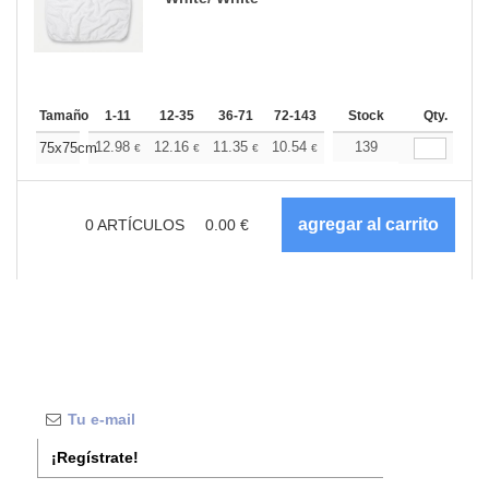
Tamaño
1-11
12-35
36-71
72-143
144-287
Stock
288 +
Qty.
Más
+
12.98
12.16
11.35
10.54
9.73
139
9.32
75x75cm
€
€
€
€
€
€
0
ARTÍCULOS
0.00
€
¡Regístrate!