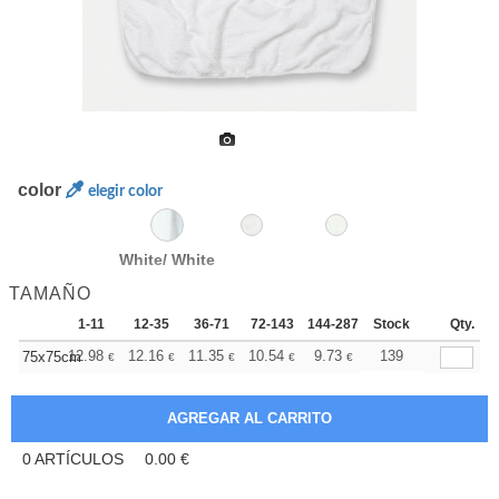
color
elegir color
White/ White
TAMAÑO
1-11
12-35
36-71
72-143
144-287
Stock
288 +
Más
Qty.
+
12.98
12.16
11.35
10.54
9.73
9.32
139
75x75cm
€
€
€
€
€
€
0
ARTÍCULOS
0.00
€