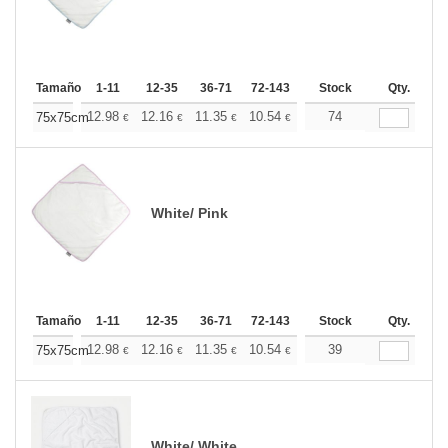
Tamaño
1-11
12-35
36-71
72-143
144-287
Stock
288 +
Qty.
Más
+
12.98
12.16
11.35
10.54
9.73
74
9.32
75x75cm
€
€
€
€
€
€
White/ Pink
Tamaño
1-11
12-35
36-71
72-143
144-287
Stock
288 +
Qty.
Más
+
12.98
12.16
11.35
10.54
9.73
39
9.32
75x75cm
€
€
€
€
€
€
White/ White