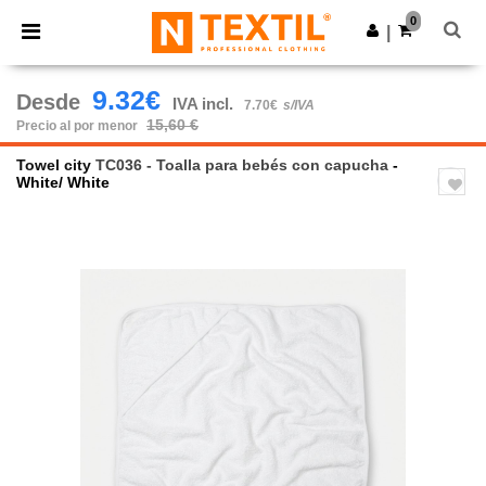
×
App de Ntextil
0
Descargar app
|
¡Mejores precios en app!
9.32€
Desde
IVA incl.
7.70€
s/IVA
15,60 €
Precio al por menor
Towel city
TC036 - Toalla para bebés con capucha
-
White/ White
Previous
Next