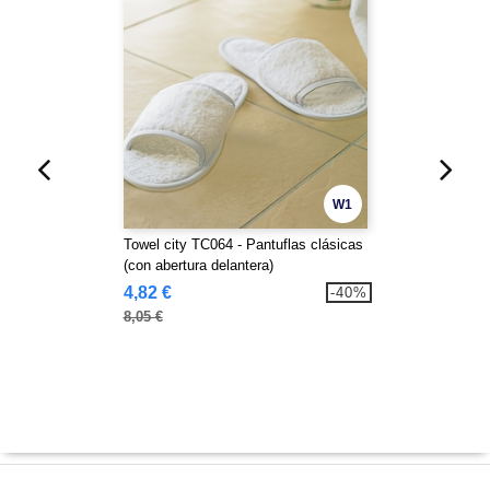
W1
Towel city TC064 - Pantuflas clásicas
(con abertura delantera)
4,82 €
-40%
8,05 €