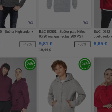
W1
W1
 - Suéter Highlander +
B&C BC501 - Suéter para Niños
B&C ID332 -
80/20 mangas rectas 280 PST
cuello redon
€
9,81 €
8,65 €
-47%
-50%
19,44 €