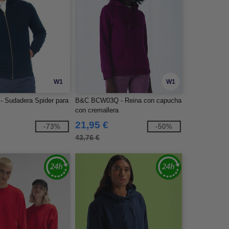
W1
W1
 Sudadera Spider para
B&C BCW03Q - Reina con capucha
con cremallera
21,95 €
-73%
-50%
43,76 €