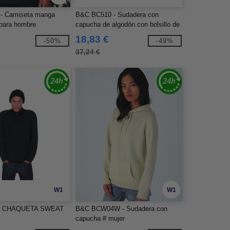
- Camiseta manga
B&C BC510 - Sudadera con
 para hombre
capucha de algodón con bolsillo de
canguro para hombre
18,83 €
-50%
-49%
37,24 €
W1
W1
 - CHAQUETA SWEAT
B&C BCW04W - Sudadera con
capucha # mujer