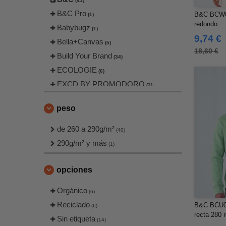
(41)
B&C Pro
B&C BCW02
(1)
redondo
Babybugz
(1)
9,74 €
Bella+Canvas
(5)
18,60 €
Build Your Brand
(34)
ECOLOGIE
(6)
EXCD BY PROMODORO
(2)
FRUIT OF THE LOOM VINTAGE
peso
(2)
Finden & Hales
(1)
de 260 a 290g/m²
(40)
Fruit of the Loom
(22)
290g/m² y más
(1)
Gildan
(11)
Henbury
(9)
opciones
Herock
(5)
Orgánico
JHK
(6)
(10)
Reciclado
B&C BCU01
Jack&Jones
(6)
(3)
recta 280 
Sin etiqueta
Just Cool
(14)
(3)