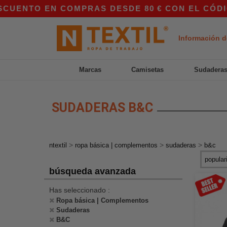
COMPRAS DESDE 80 € CON EL CÓDIGO APP10 – ¡
Información d
Marcas
Camisetas
Sudadera
SUDADERAS B&C
>
>
>
ntextil
ropa básica | complementos
sudaderas
b&c
búsqueda avanzada
Has seleccionado :
Ropa básica | Complementos
Sudaderas
B&C