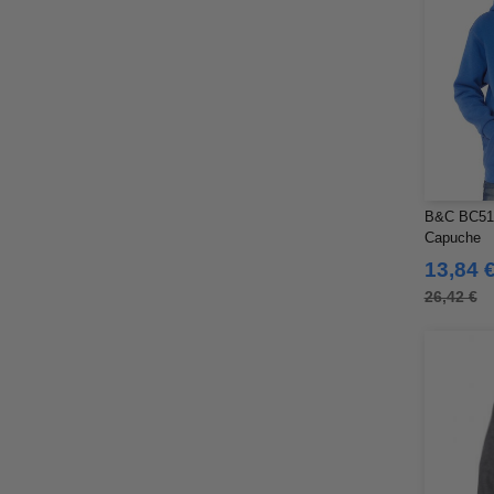
B&C BC511
Capuche
13,84 
26,42 €