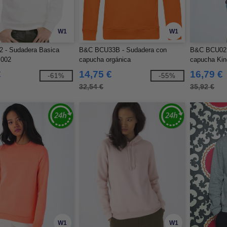
W1
W1
 - Sudadera Basica
B&C BCU33B - Sudadera con
B&C BCU02K
.002
capucha orgánica
capucha Kin
€
14,75 €
16,79 €
-61%
-55%
32,54 €
35,92 €
W1
W1