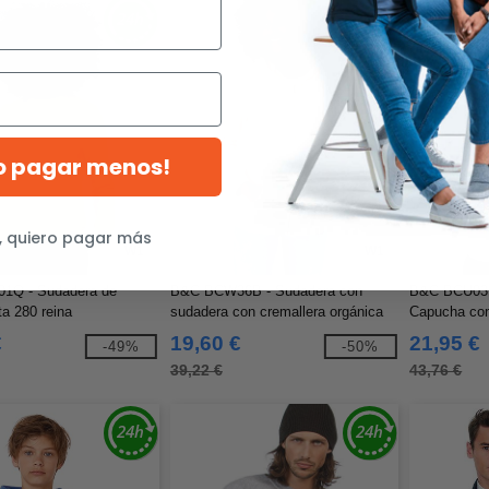
ro pagar menos!
, quiero pagar más
W1
W1
1Q - Sudadera de
B&C BCW36B - Sudadera con
B&C BCU03K
a 280 reina
sudadera con cremallera orgánica
Capucha con
para mujeres
€
19,60 €
21,95 €
-49%
-50%
39,22 €
43,76 €