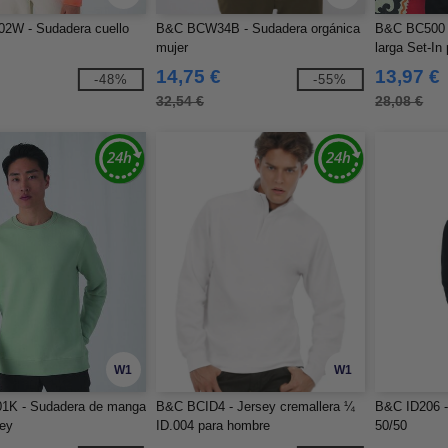
W - Sudadera cuello
B&C BCW34B - Sudadera orgánica
B&C BC500 
mujer
larga Set-In
14,75 €
13,97 €
-48%
-55%
32,54 €
28,08 €
W1
W1
K - Sudadera de manga
B&C BCID4 - Jersey cremallera ¼
B&C ID206
rey
ID.004 para hombre
50/50