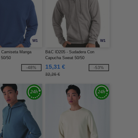
W1
W1
- Camiseta Manga
B&C ID205 - Sudadera Con
 50/50
Capucha Sweat 50/50
15,31 €
-48%
-53%
32,26 €