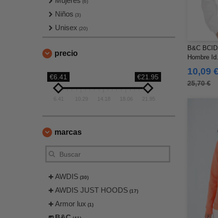
Mujeres
(6)
Niños
(3)
Unisex
(20)
B&C BCID2
precio
Hombre Id
10,09 
€6.41
€21.95
25,70 €
6.41
10.29
14.18
18.06
21.95
marcas
AWDIS
(30)
AWDIS JUST HOODS
(17)
Armor lux
(1)
B&C