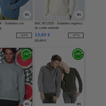
W1
W1
 - Sudadera con
B&C BCU31B - Sudadera orgánica
g
de cuello redondo
13,60 €
-53%
-47%
25,68 €
W1
W1