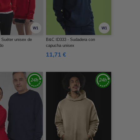
W1
W1
 Suéter unisex de
B&C ID333 - Sudadera con
do
capucha unisex
11,71 €