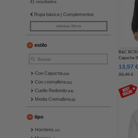
41 resultados.
Ropa básica | Complementos
eliminar filtros
estilo
B&C BCID3
Capucha I
13,57 
Con Capucha
33,40 €
(14)
Con cremallera
(11)
Cuello Redondo
(14)
Media Cremallera
(2)
tipo
Hombres
(32)