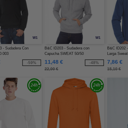
W1
W1
 - Sudadera Con
B&C ID203 - Sudadera con
B&C ID202 
D.003
Capucha SWEAT 50/50
Larga Sweat
€
11,48 €
7,86 €
-59%
-48%
22,00 €
15,10 €