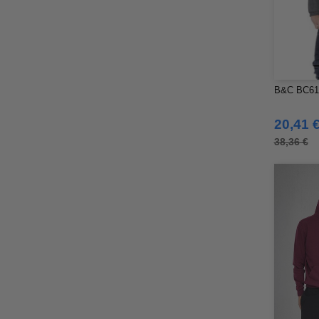
B&C BC610
20,41 
38,36 €