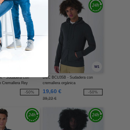
W1
W1
 - Sudadera con
B&C BCU35B - Sudadera con
 Cremallera Rey
cremallera orgánica
19,60 €
-50%
-50%
39,22 €