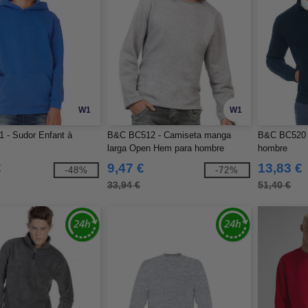
W1
W1
 - Sudor Enfant à
B&C BC512 - Camiseta manga
B&C BC520 -
larga Open Hem para hombre
hombre
€
9,47 €
13,83 €
-48%
-72%
33,94 €
51,40 €