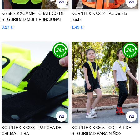
W1
W1
Korntex KXCMMF - CHALECO DE
KORNTEX KX232 - Parche de
SEGURIDAD MULTIFUNCIONAL
pecho
DE MALLA "LARISA"
9,27 €
1,49 €
W1
W1
KORNTEX KX233 - PARCHA DE
KORNTEX KX805 - COLLAR DE
CREMALLERA
SEGURIDAD PARA NIÑOS
"BARBADOS"