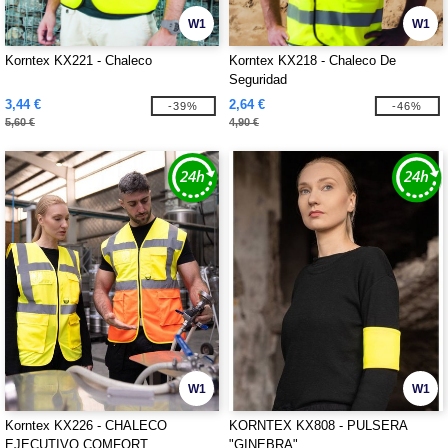
W1
W1
Korntex KX221 - Chaleco
Korntex KX218 - Chaleco De
Seguridad
3,44 €
2,64 €
-39%
-46%
5,60 €
4,90 €
W1
W1
Korntex KX226 - CHALECO
KORNTEX KX808 - PULSERA
EJECUTIVO COMFORT
"GINEBRA"