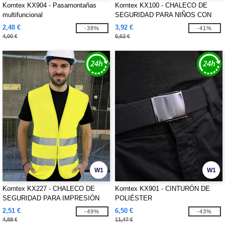
Korntex KX904 - Pasamontañas
Korntex KX100 - CHALECO DE
multifuncional
SEGURIDAD PARA NIÑOS CON
CREMALLERA
2,48 €
3,92 €
-38%
-41%
4,00 €
6,62 €
W1
W1
Korntex KX227 - CHALECO DE
Korntex KX901 - CINTURÓN DE
SEGURIDAD PARA IMPRESIÓN
POLIÉSTER
"PASSAU"
2,51 €
6,50 €
-49%
-43%
4,88 €
11,47 €