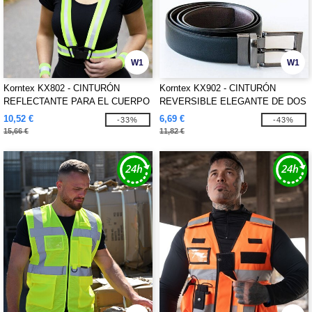
W1
W1
Korntex KX802 - CINTURÓN
Korntex KX902 - CINTURÓN
REFLECTANTE PARA EL CUERPO
REVERSIBLE ELEGANTE DE DOS
COLORES "SCHAFFHAUSEN"
10,52 €
6,69 €
-33%
-43%
15,66 €
11,82 €