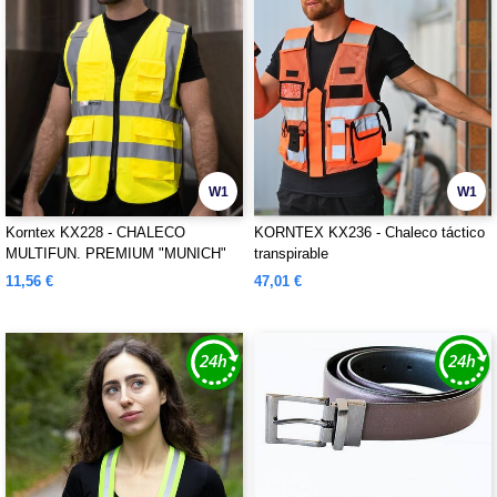
W1
W1
Korntex KX228 - CHALECO
KORNTEX KX236 - Chaleco táctico
MULTIFUN. PREMIUM "MUNICH"
transpirable
11,56 €
47,01 €