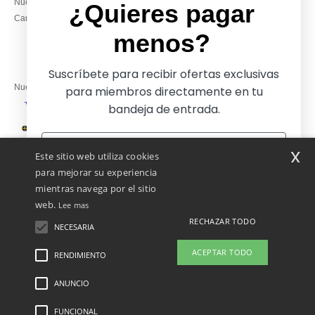
Nuestros compromisos
14:00–17:30
¿Quieres pagar
Camisetas locales al por mayor
Viernes: 10:00–14:00
menos?
Suscríbete para recibir ofertas exclusivas
Nuestros socios financieros
para miembros directamente en tu
bandeja de entrada.
Nuestras soluciones de envío
x
Este sitio web utiliza cookies
para mejorar su experiencia
mientras navega por el sitio
web.
Lee mas
RECHAZAR TODO
NECESARIA
Sí, ¡quiero pagar menos!
ACEPTAR TODO
RENDIMIENTO
ANUNCIO
Menciones Legales
-
Política de Privacidad
-
Condiciones Generales De Acceso Y
No gracias, quiero pagar más
Uso
-
Condiciones Generales De Contratación
-
Política de Cookies
-
Mapa del sitio
Copyright 2026 ntextil.es - Todos los derechos reservados
FUNCIONAL