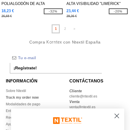
POLIALGODÓN DE ALTA
ALTA VISIBILIDAD "LIMERICK"
VISIBILIDAD "BARCELONA"
18,23 €
23,44 €
-32%
-20%
26,68 €
29,36 €
1
2
»
Compra
Korntex
con Ntextil España
¡Regístrate!
INFORMACIÓN
CONTÁCTANOS
Sobre Ntextil
Cliente
cliente@ntextil.es
Track my order now
Venta
Modalidades de pago
venta@ntextil.es
Entrega
Reembolsos / devoluciones
930 410 200
Ayuda & FAQs
Lunes – jueves: 10:00–13:00 y