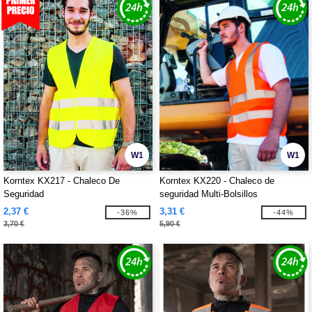
W1
W1
Korntex KX217 - Chaleco De
Korntex KX220 - Chaleco de
Seguridad
seguridad Multi-Bolsillos
2,37 €
3,31 €
-36%
-44%
3,70 €
5,90 €