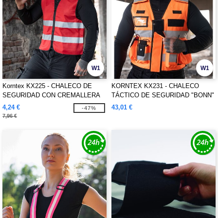
W1
W1
Korntex KX225 - CHALECO DE
KORNTEX KX231 - CHALECO
SEGURIDAD CON CREMALLERA
TÁCTICO DE SEGURIDAD "BONN"
"COLOGNE"
4,24 €
43,01 €
-47%
7,96 €