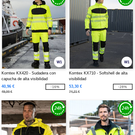
W1
W1
Korntex KX420 - Sudadera con
Korntex KX710 - Softshell de alta
capucha de alta visibilidad
visibilidad
40,96 €
53,30 €
-16%
-28%
49,00 €
74,21 €