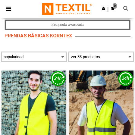
×
App de Ntextil
0
Descargar app
|
¡Mejores precios en app!
búsqueda avanzada
PRENDAS BÁSICAS KORNTEX