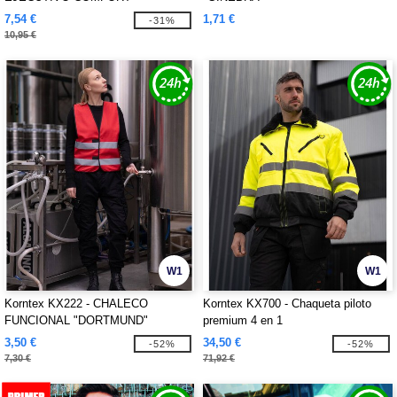
"HAMBURG"
7,54 €
1,71 €
-31%
10,95 €
W1
W1
Korntex KX222 - CHALECO
Korntex KX700 - Chaqueta piloto
FUNCIONAL "DORTMUND"
premium 4 en 1
3,50 €
34,50 €
-52%
-52%
7,30 €
71,92 €