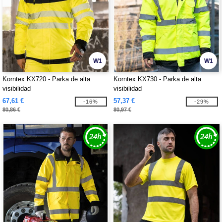
W1
W1
Korntex KX720 - Parka de alta
Korntex KX730 - Parka de alta
visibilidad
visibilidad
67,61 €
57,37 €
-16%
-29%
80,86 €
80,97 €