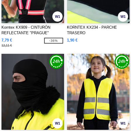
W1
W1
Korntex KX909 - CINTURÓN
KORNTEX KX234 - PARCHE
REFLECTANTE "PRAGUE"
TRASERO
7,79 €
1,90 €
-36%
12,11 €
W1
W1