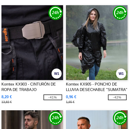
W1
W1
Korntex KX903 - CINTURÓN DE
Korntex KX905 - PONCHO DE
ROPA DE TRABAJO
LLUVIA DESECHABLE "SUMATRA"
8,20 €
0,96 €
-41%
-42%
13,92 €
1,65 €