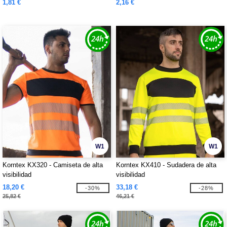
1,81 €
2,16 €
W1
W1
Korntex KX320 - Camiseta de alta
Korntex KX410 - Sudadera de alta
visibilidad
visibilidad
18,20 €
33,18 €
-30%
-28%
25,82 €
46,21 €