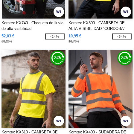
W1
W1
Korntex KX740 - Chaqueta de lluvia
Korntex KX300 - CAMISETA DE
de alta visibilidad
ALTA VISIBILIDAD "CORDOBA"
52,03 €
10,95 €
-24%
-34%
68,20 €
16,70 €
W1
W1
Korntex KX310 - CAMISETA DE
Korntex KX400 - SUDADERA DE