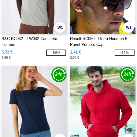
W1
W1
B&C BC042 - TW042 Camiseta
Result RC080 - Gorra Houston 5-
Hombre
Panel Printers Cap
3,72 €
1,41 €
-56%
-39%
8,50 €
2,30 €