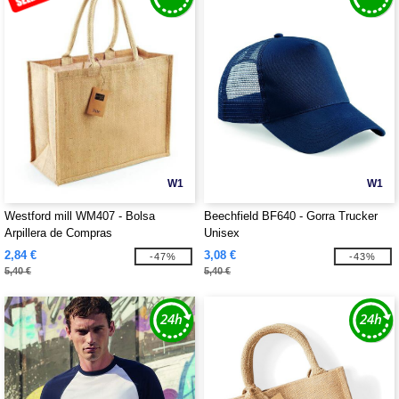
W1
W1
Westford mill WM407 - Bolsa
Beechfield BF640 - Gorra Trucker
Arpillera de Compras
Unisex
2,84 €
3,08 €
-47%
-43%
5,40 €
5,40 €