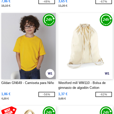
7,86 €
3,65 €
-48%
-67%
15,10 €
11,20 €
W1
W1
Gildan GN649 - Camiseta para Niño
Westford mill WM110 - Bolsa de
gimnasio de algodón Cotton
1,86 €
1,37 €
-56%
-62%
4,20 €
3,65 €