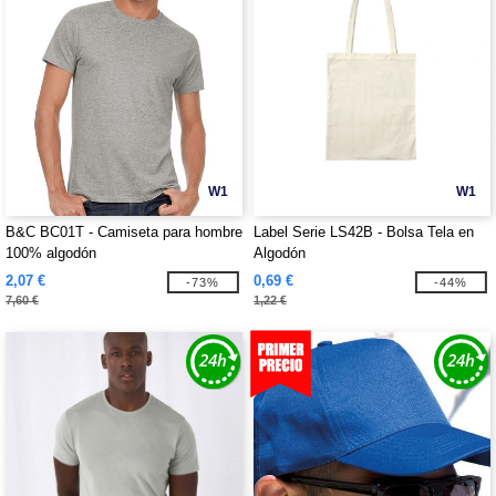
W1
W1
B&C BC01T - Camiseta para hombre
Label Serie LS42B - Bolsa Tela en
100% algodón
Algodón
2,07 €
0,69 €
-73%
-44%
7,60 €
1,22 €