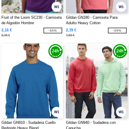
W1
W1
Fruit of the Loom SC230 - Camiseta
Gildan GN180 - Camiseta Para
de Algodón Hombre
Adulto Heavy Cotton
2,16 €
2,39 €
-66%
-69%
6,40 €
7,60 €
W1
W1
Gildan GN910 - Sudadera Cuello
Gildan GN940 - Sudadera con
Redondo Heavy Blend
Capucha