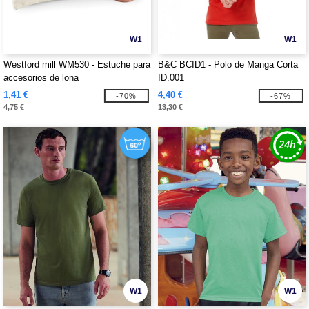
W1
W1
Westford mill WM530 - Estuche para
B&C BCID1 - Polo de Manga Corta
accesorios de lona
ID.001
1,41 €
4,40 €
-70%
-67%
4,75 €
13,30 €
W1
W1