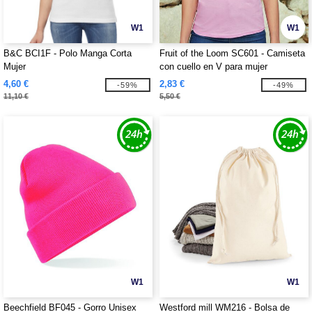
W1
W1
B&C BCI1F - Polo Manga Corta
Fruit of the Loom SC601 - Camiseta
Mujer
con cuello en V para mujer
4,60 €
2,83 €
-59%
-49%
11,10 €
5,50 €
W1
W1
Beechfield BF045 - Gorro Unisex
Westford mill WM216 - Bolsa de