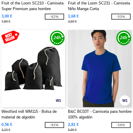
Fruit of the Loom SC210 - Camiseta
Fruit of the Loom SC231 - Camiseta
Super Premium para hombre
Niño Manga Corta
3,00 €
1,68 €
-62%
-53%
7,90 €
3,60 €
W1
W1
Westford mill WM115 - Bolsa de
B&C BC03T - Camiseta para hombre
material de algodón
100% algodón
0,56 €
2,81 €
-82%
-59%
3,10 €
6,90 €