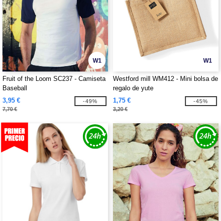
W1
W1
Fruit of the Loom SC237 - Camiseta
Westford mill WM412 - Mini bolsa de
Baseball
regalo de yute
3,95 €
1,75 €
-49%
-45%
7,70 €
3,20 €