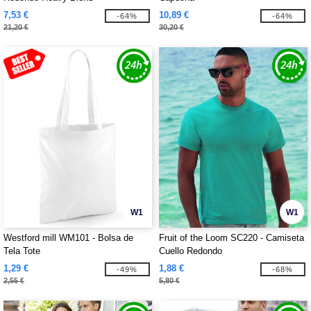
7,53 €
10,89 €
-64%
-64%
21,20 €
30,20 €
W1
W1
Westford mill WM101 - Bolsa de
Fruit of the Loom SC220 - Camiseta
Tela Tote
Cuello Redondo
1,29 €
1,88 €
-49%
-68%
2,55 €
5,80 €