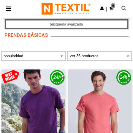
×
App de Ntextil
0
Descargar app
|
¡Mejores precios en app!
búsqueda avanzada
PRENDAS BÁSICAS