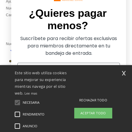
Ayuda & FAQs
Lunes – jueves: 10:00–13:00 y
Nuestros compromisos
14:00–17:30
¿Quieres pagar
Camisetas locales al por mayor
Viernes: 10:00–14:00
menos?
Suscríbete para recibir ofertas exclusivas
Nuestros socios financieros
para miembros directamente en tu
bandeja de entrada.
Nuestras soluciones de envío
x
Este sitio web utiliza cookies
para mejorar su experiencia
mientras navega por el sitio
web.
Lee mas
RECHAZAR TODO
NECESARIA
Sí, ¡quiero pagar menos!
ACEPTAR TODO
RENDIMIENTO
👋
Hola
Si tienes dudas o preguntas, puedes
ANUNCIO
Menciones Legales
-
Política de Privacidad
-
Condiciones Generales De Acceso Y
No gracias, quiero pagar más
escribirnos en cualquier momento.
Uso
-
Condiciones Generales De Contratación
-
Política de Cookies
-
Mapa del sitio