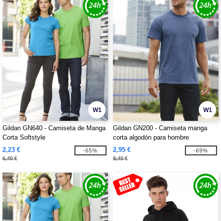
W1
W1
Gildan GN640 - Camiseta de Manga
Gildan GN200 - Camiseta manga
Corta Softstyle
corta algodón para hombre
2,23 €
2,95 €
-65%
-69%
6,40 €
9,40 €