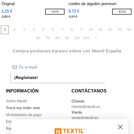
Original
cordón de algodón premium
2,15 €
0,73 €
-44%
-83%
3,80 €
4,34 €
1
2
3
4
5
6
7
8
9
10
20
30
40
50
60
70
80
90
100
102
»
Compra productos baratos online con Ntextil España
¡Regístrate!
INFORMACIÓN
CONTÁCTANOS
Sobre Ntextil
Cliente
cliente@ntextil.es
Track my order now
Venta
Modalidades de pago
venta@ntextil.es
Entrega
Reembolsos / devoluciones
930 410 200