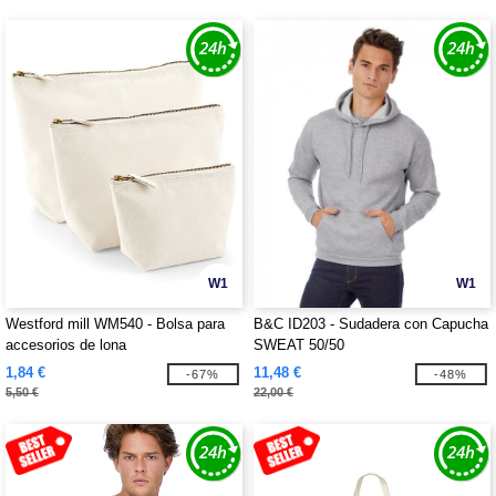
W1
W1
Westford mill WM540 - Bolsa para
B&C ID203 - Sudadera con Capucha
accesorios de lona
SWEAT 50/50
1,84 €
11,48 €
-67%
-48%
5,50 €
22,00 €