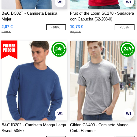
W1
W1
B&C BC02T - Camiseta Basica
Fruit of the Loom SC270 - Sudadera
Mujer
con Capucha (62-208-0)
2,07 €
10,73 €
-66%
-53%
6,00 €
22,70 €
W1
W1
B&C ID202 - Camiseta Manga Larga
Gildan GN400 - Camiseta Manga
Sweat 50/50
Corta Hammer