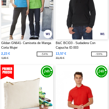
W1
W1
Gildan GN641- Camiseta de Manga
B&C BCID3 - Sudadera Con
Corta Mujer
Capucha ID.003
2,23 €
13,57 €
-54%
-59%
4,90 €
33,40 €