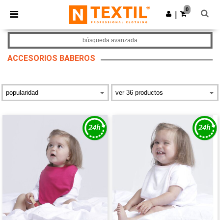
×
App de Ntextil
0
Descargar app
|
¡Mejores precios en app!
búsqueda avanzada
ACCESORIOS BABEROS