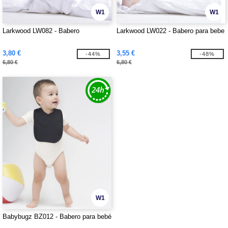
W1
W1
Larkwood LW082 - Babero
Larkwood LW022 - Babero para bebe
3,80 €
3,55 €
-44%
-48%
6,80 €
6,80 €
W1
Babybugz BZ012 - Babero para bebé