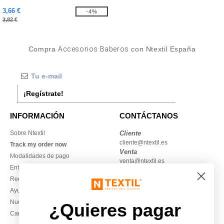
3,66 €
-4%
3,82 €
Compra
Accesorios Baberos
con Ntextil España
¡Regístrate!
INFORMACIÓN
CONTÁCTANOS
Sobre Ntextil
Cliente
cliente@ntextil.es
Track my order now
Venta
Modalidades de pago
venta@ntextil.es
Entrega
Reembolsos / devoluciones
930 410 200
Ayuda & FAQs
Lunes – jueves: 10:00–13:00 y
Nuestros compromisos
14:00–17:30
¿Quieres pagar
Camisetas locales al por mayor
Viernes: 10:00–14:00