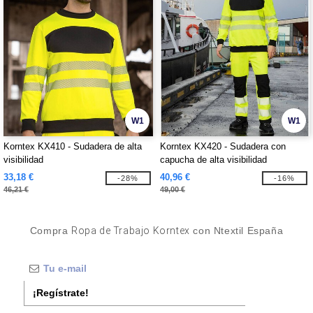
W1
W1
Korntex KX410 - Sudadera de alta
Korntex KX420 - Sudadera con
visibilidad
capucha de alta visibilidad
33,18 €
40,96 €
-28%
-16%
46,21 €
49,00 €
Compra
Ropa de Trabajo Korntex
con Ntextil España
¡Regístrate!