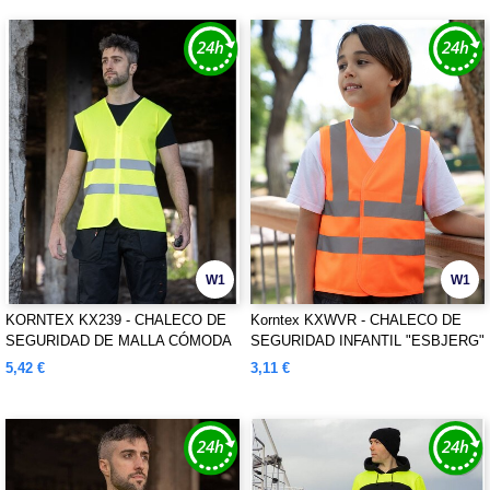
W1
W1
KORNTEX KX239 - CHALECO DE
Korntex KXWVR - CHALECO DE
SEGURIDAD DE MALLA CÓMODA
SEGURIDAD INFANTIL "ESBJERG"
"RHODES"
5,42 €
3,11 €