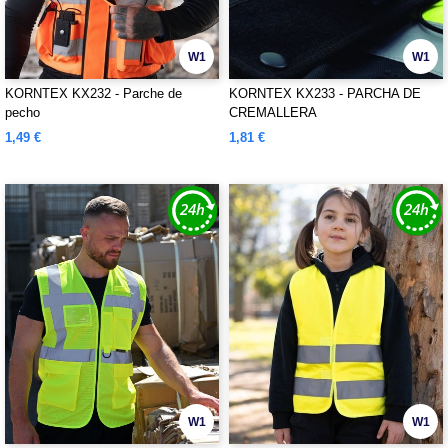
W1
W1
KORNTEX KX232 - Parche de
KORNTEX KX233 - PARCHA DE
pecho
CREMALLERA
1,49 €
1,81 €
W1
W1