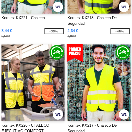
W1
W1
Korntex KX221 - Chaleco
Korntex KX218 - Chaleco De
Seguridad
3,44 €
2,64 €
-39%
-46%
5,60 €
4,90 €
W1
W1
Korntex KX226 - CHALECO
Korntex KX217 - Chaleco De
EJECUTIVO COMFORT
Seguridad