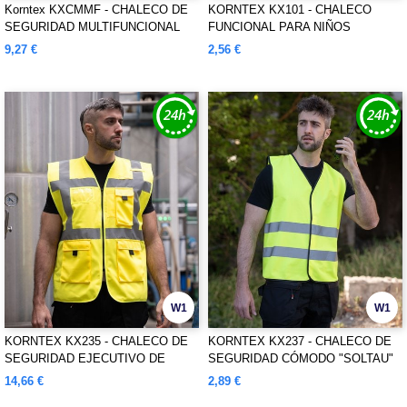
Korntex KXCMMF - CHALECO DE
KORNTEX KX101 - CHALECO
SEGURIDAD MULTIFUNCIONAL
FUNCIONAL PARA NIÑOS
DE MALLA "LARISA"
"AARHUS"
9,27 €
2,56 €
W1
W1
KORNTEX KX235 - CHALECO DE
KORNTEX KX237 - CHALECO DE
SEGURIDAD EJECUTIVO DE
SEGURIDAD CÓMODO "SOLTAU"
CONFORT ACOLCHADO
14,66 €
2,89 €
"WISMAR"