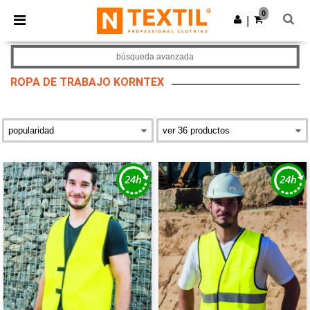
×
App de Ntextil
0
Descargar app
|
¡Mejores precios en app!
búsqueda avanzada
ROPA DE TRABAJO KORNTEX