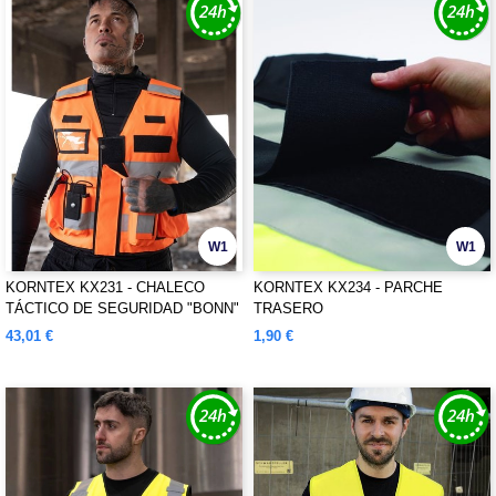
W1
W1
KORNTEX KX231 - CHALECO
KORNTEX KX234 - PARCHE
TÁCTICO DE SEGURIDAD "BONN"
TRASERO
43,01 €
1,90 €