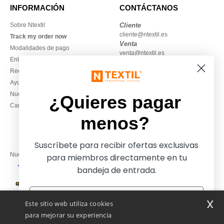
INFORMACIÓN
CONTÁCTANOS
Sobre Ntextil
Cliente
cliente@ntextil.es
Track my order now
Venta
Modalidades de pago
venta@ntextil.es
Entrega
Reembolsos / devoluciones
930 410 200
Ayuda & FAQs
Lunes – jueves: 10:00–13:00 y
Nuestros compromisos
14:00–17:30
¿Quieres pagar
Camisetas locales al por mayor
Viernes: 10:00–14:00
menos?
Suscríbete para recibir ofertas exclusivas
Nuestros socios financieros
para miembros directamente en tu
bandeja de entrada.
Nuestras soluciones de envío
x
Este sitio web utiliza cookies
para mejorar su experiencia