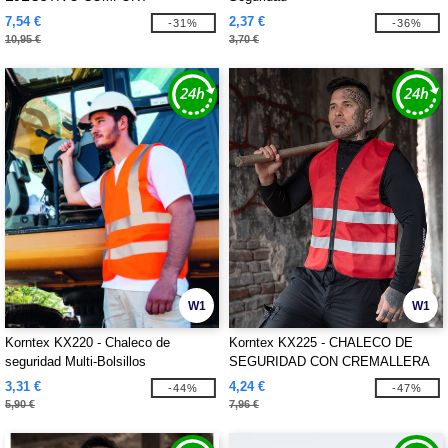
"HAMBURG"
7,54 €
2,37 €
-31%
-36%
10,95 €
3,70 €
W1
W1
Korntex KX220 - Chaleco de
Korntex KX225 - CHALECO DE
seguridad Multi-Bolsillos
SEGURIDAD CON CREMALLERA
"COLOGNE"
3,31 €
4,24 €
-44%
-47%
5,90 €
7,96 €