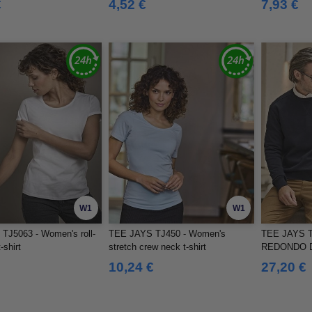
€
4,52 €
7,93 €
W1
W1
TJ5063 - Women's roll-
TEE JAYS TJ450 - Women's
TEE JAYS T
-shirt
stretch crew neck t-shirt
REDONDO 
ACANALAD
10,24 €
27,20 €