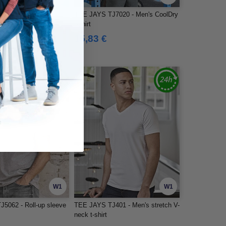
J1150 - CAMISETA
TEE JAYS TJ7020 - Men's CoolDry
XURY
t-shirt
15,83 €
W1
W1
5062 - Roll-up sleeve
TEE JAYS TJ401 - Men's stretch V-
neck t-shirt