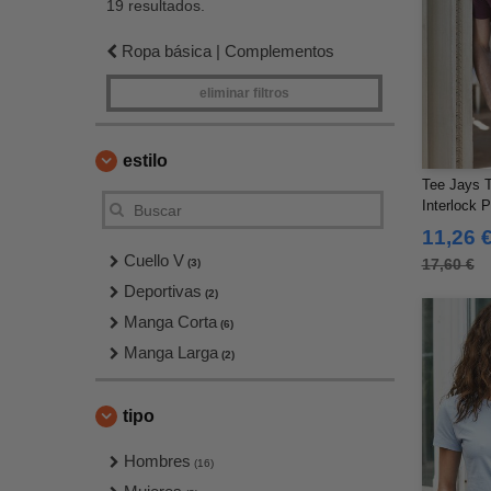
19 resultados.
Ropa básica | Complementos
eliminar filtros
estilo
Tee Jays 
Interlock 
11,26 
Cuello V
17,60 €
(3)
Deportivas
(2)
Manga Corta
(6)
Manga Larga
(2)
tipo
Hombres
(16)