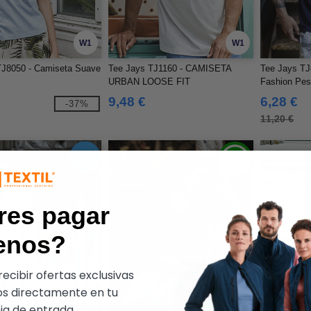
W1
W1
TJ8050 - Camiseta Suave
Tee Jays TJ1160 - CAMISETA
Tee Jays TJ
URBAN LOOSE FIT
Fashion Pe
Hombre
9,48 €
6,28 €
-37%
11,20 €
res pagar
enos?
ecibir ofertas exclusivas
s directamente en tu
W1
W1
a de entrada.