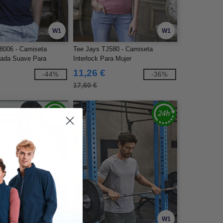
W1
W1
8006 - Camiseta
Tee Jays TJ580 - Camiseta
sada Suave Para
Interlock Para Mujer
11,26 €
-44%
-36%
17,60 €
W1
W1