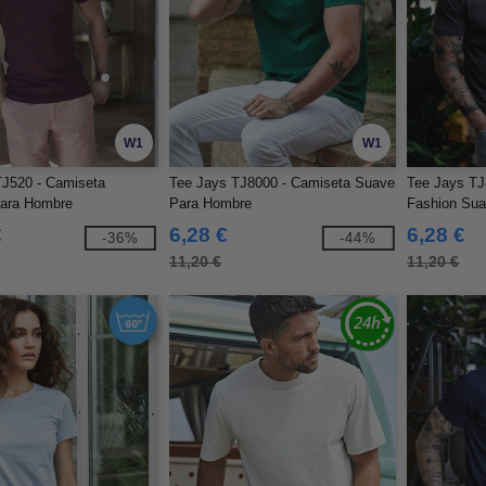
W1
W1
TJ520 - Camiseta
Tee Jays TJ8000 - Camiseta Suave
Tee Jays TJ
Para Hombre
Para Hombre
Fashion Su
€
6,28 €
6,28 €
-36%
-44%
11,20 €
11,20 €