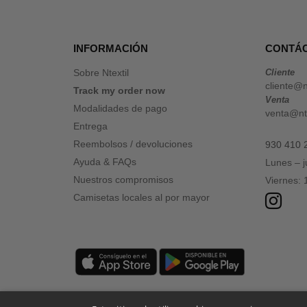
Tombo
(4)
VELILLA
(1)
INFORMACIÓN
CONTÁ
VESTI
(5)
Sobre Ntextil
Cliente
cliente@n
Track my order now
Venta
Modalidades de pago
venta@nte
Entrega
Reembolsos / devoluciones
930 410 
Ayuda & FAQs
Lunes – 
Nuestros compromisos
Viernes:
Camisetas locales al por mayor