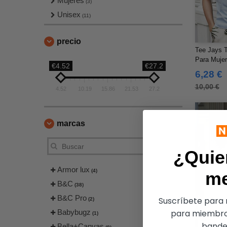
Mujeres
(3)
Unisex
(11)
precio
Tee Jays 
Para Mujer
€4.52
€27.2
6,28 €
10,00 €
4.52
10.19
15.86
21.53
27.2
marcas
¿Quie
Armor lux
(4)
m
B&C
(38)
B&C Pro
Suscríbete para r
(2)
Babybugz
para miembro
(1)
bandej
Bella+Canvas