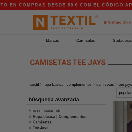
COMPRAS DESDE 80 € CON EL CÓDIGO APP10 – ¡
Información d
Marcas
Camisetas
Sudadera
CAMISETAS TEE JAYS
>
>
>
ntextil
ropa básica | complementos
camisetas
tee jay
búsqueda avanzada
Has seleccionado :
Ropa básica | Complementos
Camisetas
Tee Jays