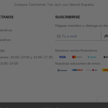
Compra
Camisetas Tee Jays
con Ntextil España
CTANOS
SUSCRIBIRSE
Hágase miembro y obtenga un des
textil.es
¡R
xtil.es
Nuestros socios financieros
200
jueves: 10:00–13:00 y 14:00–17:30
 10:00–14:00
Nuestras soluciones de envío
👋
Ho