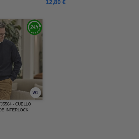
12,80 €
W1
J5504 - CUELLO
DE INTERLOCK
O