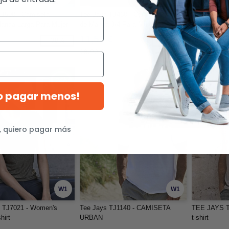
TJ590 - Camiseta
Tee Jays TJ460 - Camiseta Stretch
Tee Jays T
Manga Larga Para Mujer
de Manga 3/4 Para Mujer
URBAN LU
€
11,52 €
5,96 €
-38%
-36%
18,00 €
ro pagar menos!
, quiero pagar más
W1
W1
TJ7021 - Women's
Tee Jays TJ1140 - CAMISETA
TEE JAYS TJ
hirt
URBAN
t-shirt