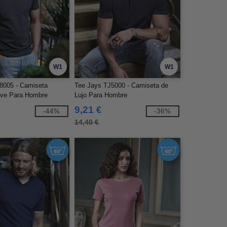
W1
W1
8005 - Camiseta
Tee Jays TJ5000 - Camiseta de
ave Para Hombre
Lujo Para Hombre
9,21 €
-44%
-36%
14,40 €