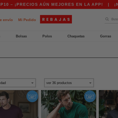
PRECIOS AÚN MEJORES EN LA APP!
|
¡NUESTRA
e envío
Mi Pedido
s
Bolsas
Polos
Chaquetas
Gorras
s