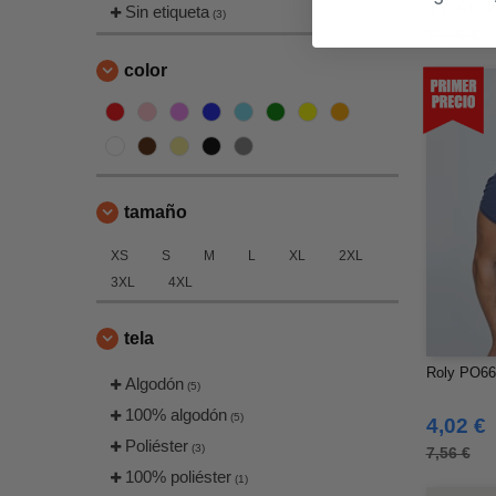
17,40 
Sin etiqueta
(3)
33,40 €
color
tamaño
XS
S
M
L
XL
2XL
3XL
4XL
tela
Roly PO663
Algodón
(5)
100% algodón
(5)
4,02 €
Poliéster
(3)
7,56 €
100% poliéster
(1)