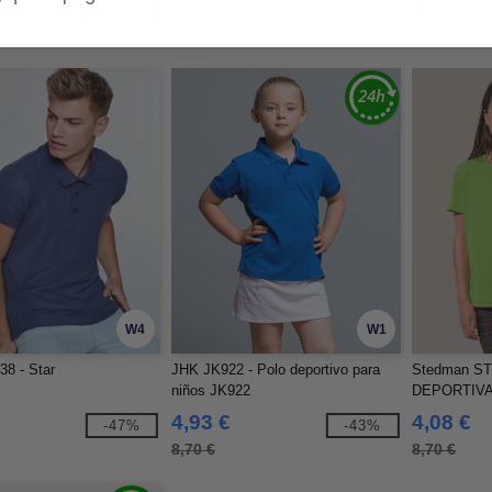
€
5,56 €
14,09 €
-48%
-43%
9,80 €
25,10 €
W4
W1
8 - Star
JHK JK922 - Polo deportivo para
Stedman ST
niños JK922
DEPORTIVA
4,93 €
4,08 €
-47%
-43%
8,70 €
8,70 €