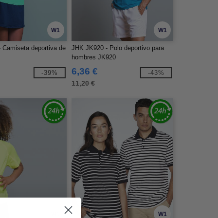
W1
W1
 Camiseta deportiva de
JHK JK920 - Polo deportivo para
hombres JK920
6,36 €
-39%
-43%
11,20 €
W1
W1