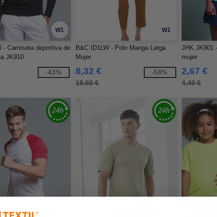
W1
W1
- Camiseta deportiva de
B&C ID1LW - Polo Manga Larga
JHK JK901 -
ga JK910
Mujer
mujer
8,32 €
2,67 €
-43%
-58%
19,60 €
4,40 €
W1
W1