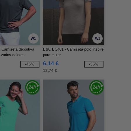
W1
W1
 Camiseta deportiva
B&C BC401 - Camiseta polo inspire
varios colores
para mujer
6,14 €
-46%
-55%
13,74 €