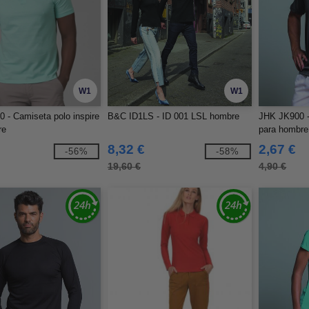
W1
W1
- Camiseta polo inspire
B&C ID1LS - ID 001 LSL hombre
JHK JK900 -
re
para hombre 
8,32 €
2,67 €
-56%
-58%
19,60 €
4,90 €