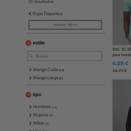
21 resultados.
Ropa Deportiva
eliminar filtros
estilo
B&C BC400 
para homb
6,09 €
Manga Corta
13,74 €
(13)
Manga Larga
(5)
tipo
Hombres
(14)
Mujeres
(5)
Niños
(2)