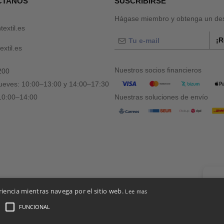
CTANOS
SUSCRIBIRSE
Hágase miembro y obtenga un des
textil.es
¡R
xtil.es
Nuestros socios financieros
200
jueves: 10:00–13:00 y 14:00–17:30
 10:00–14:00
Nuestras soluciones de envío
👋
Ho
riencia mientras navega por el sitio web.
Lee mas
Si tie
chatbo
FUNCIONAL
es De Acceso Y Uso
-
Condiciones Generales De Contratación
-
Política de Cookies
-
Mapa d