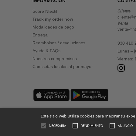
INFORMACIÓN
CONTÁ
Sobre Ntextil
Cliente
cliente@n
Track my order now
Venta
Modalidades de pago
venta@nte
Entrega
Reembolsos / devoluciones
930 410 
Ayuda & FAQs
Lunes – 
Nuestros compromisos
Viernes:
Camisetas locales al por mayor
Este sitio web utiliza cookies para mejorar su expe
NECESARIA
RENDIMIENTO
ANUNCIO
Menciones Legales
-
Política de Privacidad
-
Condiciones General