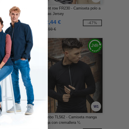
 Camiseta deportiva
Front row FR230 - Camiseta polo a
rayas Jersey
12,44 €
-44%
-47%
23,50 €
W1
W1
les LV370 - Camiseta
Tombo TL562 - Camiseta manga
mance Para Hombre
larga con cremallera ¼