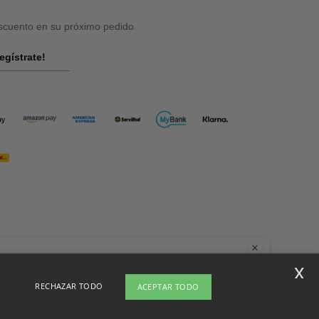
cuento en su próximo pedido
egístrate!
la
x
nes dudas o preguntas, puedes escribirnos en cualquier momento. Nuestro
RECHAZAR TODO
ACEPTAR TODO
t está aquí para ayudarte.
el sitio
Copyright 2026 ntextil.es - Todos los derechos reservados