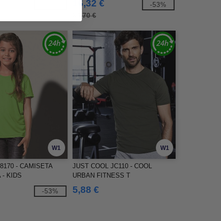
16,32 €
-44%
-53%
34,70 €
W1
W1
8170 - CAMISETA
JUST COOL JC110 - COOL
 - KIDS
URBAN FITNESS T
5,88 €
-53%