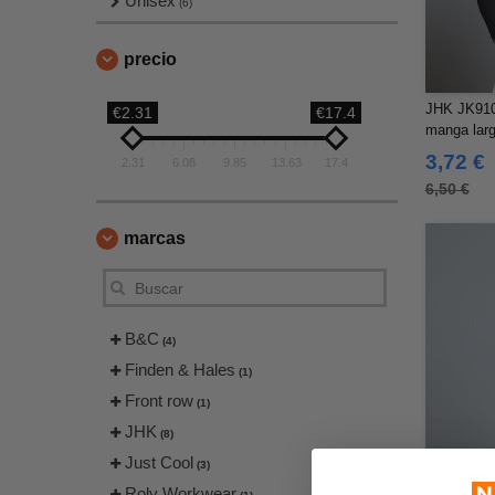
Unisex
(6)
precio
JHK JK910 
€2.31
€17.4
manga lar
3,72 €
2.31
6.08
9.85
13.63
17.4
6,50 €
marcas
B&C
(4)
Finden & Hales
(1)
Front row
(1)
JHK
(8)
Just Cool
(3)
Roly Workwear