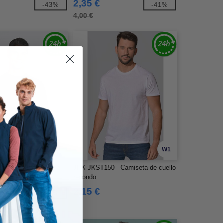
2,35 €
-43%
-41%
4,00 €
W1
W1
- Camiseta de manga
JHK JKST150 - Camiseta de cuello
redondo
2,15 €
-44%