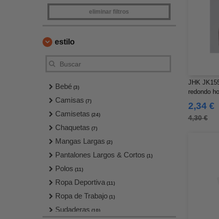
eliminar filtros
estilo
JHK JK155 
Bebé
(3)
redondo h
Camisas
(7)
2,34 €
Camisetas
(24)
4,30 €
Chaquetas
(7)
Mangas Largas
(2)
Pantalones Largos & Cortos
(1)
Polos
(11)
Ropa Deportiva
(11)
Ropa de Trabajo
(1)
Sudaderas
(10)