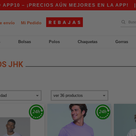
¡PRECIOS AÚN MEJORES EN LA APP!
|
¡NUESTR
e envío
Mi Pedido
s
Bolsas
Polos
Chaquetas
Gorras
OS JHK