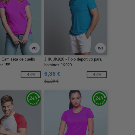
W1
W1
 Camiseta de cuello
JHK JK920 - Polo deportivo para
er 155
hombres JK920
6,36 €
-48%
-43%
11,20 €