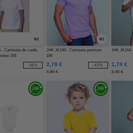
W1
W1
- Camiseta de cuello
JHK JK190 - Camiseta premium
JHK JK154 - 
ombre 155
190
2,78 €
1,74 €
-46%
-43%
4,90 €
3,40 €