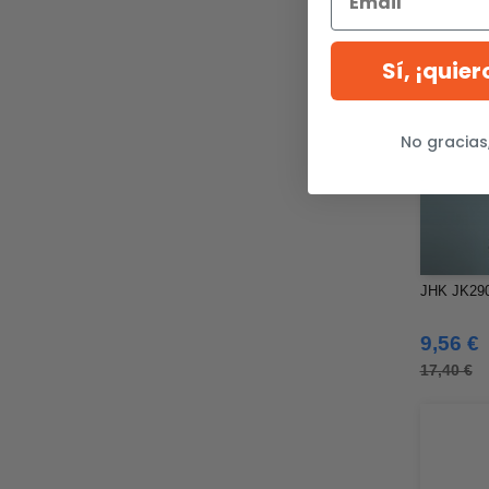
Karlowsky
(32)
Korntex
(29)
Label Serie
Sí, ¡quie
(8)
Larkwood
(29)
Mantis
(6)
No gracias
Mumbles
(41)
NEW MORNING STUDIOS
(29)
NEWGEN
(10)
Neutral
(44)
Paredes
(15)
JHK JK290
Parks
(1)
Pen Duick
9,56 €
(134)
Produkt JACK & JONES
17,40 €
(10)
Promodoro
(7)
Quadra
(101)
RICA LEWIS
(15)