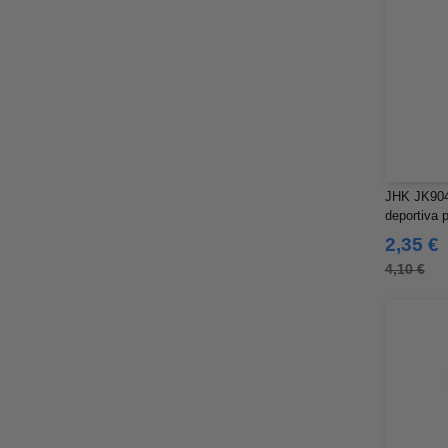
Regatta
(95)
Result
(217)
Roly Workwear
(169)
Russell
(52)
Russell Collection
(32)
SF Men
(11)
SF Mini
(6)
SF Women
JHK JK904 
(9)
deportiva 
Sans Étiquette
(6)
2,35 €
Skinnifit
(13)
4,10 €
Spiro
(24)
Splashmacs
(3)
Starworld
(25)
Stedman
(12)
Stormtech
(9)
THE ONE TOWELLING
(32)