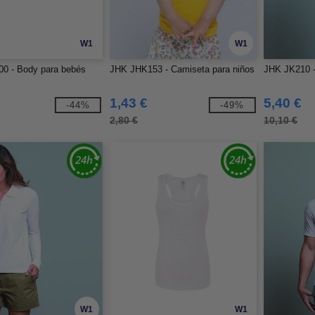
W1
W1
0 - Body para bebés
JHK JHK153 - Camiseta para niños
JHK JK210 -
1,43 €
5,40 €
-44%
-49%
2,80 €
10,10 €
W1
W1