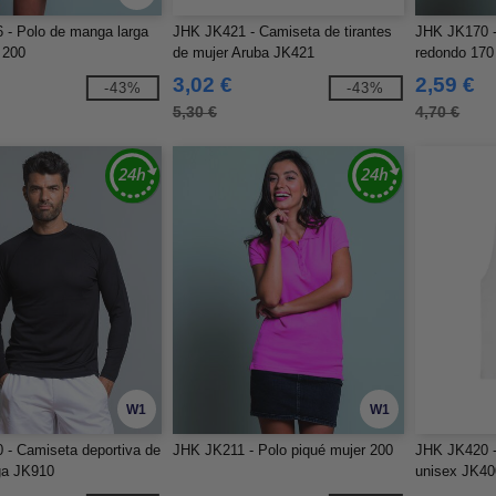
 - Polo de manga larga
JHK JK421 - Camiseta de tirantes
JHK JK170 -
 200
de mujer Aruba JK421
redondo 170
3,02 €
2,59 €
-43%
-43%
5,30 €
4,70 €
W1
W1
- Camiseta deportiva de
JHK JK211 - Polo piqué mujer 200
JHK JK420 -
ga JK910
unisex JK40