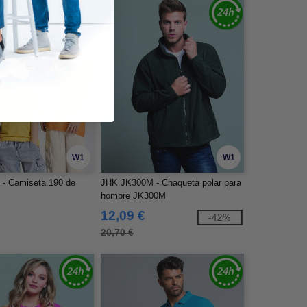
W1
W1
- Camiseta 190 de
JHK JK300M - Chaqueta polar para
hombre JK300M
12,09 €
-42%
20,70 €