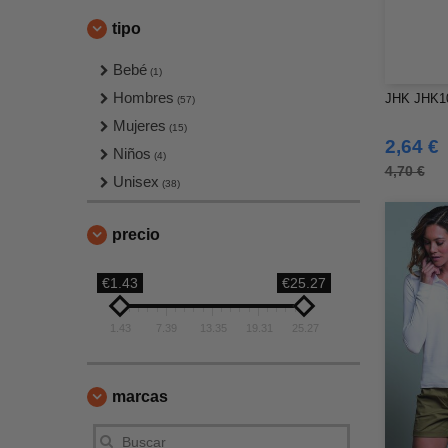
tipo
Bebé
(1)
Hombres
JHK JHK10
(57)
Mujeres
(15)
2,64 €
Niños
(4)
4,70 €
Unisex
(38)
precio
€1.43
€25.27
1.43
7.39
13.35
19.31
25.27
marcas