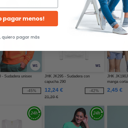
ro pagar menos!
, quiero pagar más
W1
W1
 - Sudadera unisex
JHK JK295 - Sudadera con
JHK JK190J 
capucha 290
manga corta
12,24 €
2,45 €
-45%
-42%
21,20 €