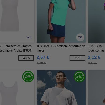
W1
W1
- Camiseta de tirantes
JHK JK901 - Camiseta deportiva de
JHK JK150 -
para mujer Aruba JK904
mujer
redondo muj
2,67 €
2,12 €
-43%
-39%
4,40 €
4,10 €