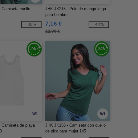
 Camiseta cuello
JHK JK215 - Polo de manga larga
para hombre
7,16 €
-45%
-44%
12,90 €
W1
W1
 Camiseta de playa
JHK JK158 - Camiseta con cuello
0
de pico para mujer 145