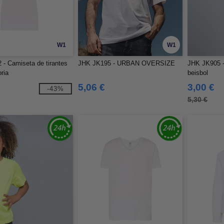
W1
W1
- Camiseta de tirantes
JHK JK195 - URBAN OVERSIZE
JHK JK905 -
ria
beisbol
5,06 €
3,00 €
-43%
5,30 €