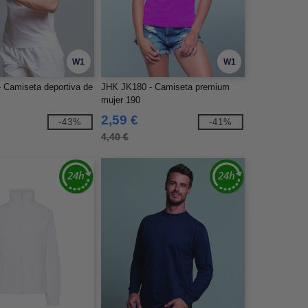
W1
W1
 Camiseta deportiva de
JHK JK180 - Camiseta premium
mujer 190
2,59 €
-43%
-41%
4,40 €