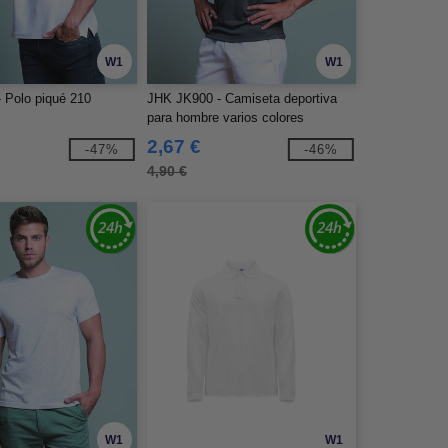
W1
W1
 Polo piqué 210
JHK JK900 - Camiseta deportiva
para hombre varios colores
2,67 €
-47%
-46%
4,90 €
W1
W1