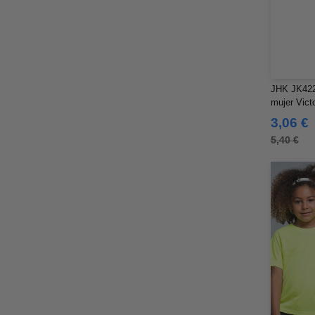
TIGER
(6)
Tee Jays
(96)
Tombo
(25)
Tombo Teamsport
(1)
Towel city
(33)
JHK JK422 
VELILLA
(90)
mujer Victo
VESTI
3,06 €
(19)
Westford mill
5,40 €
(103)
Yoko
(40)