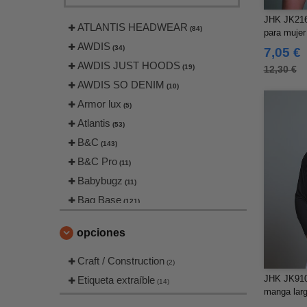
JHK JK216
ATLANTIS HEADWEAR
(84)
para mujer
AWDIS
(34)
7,05 €
AWDIS JUST HOODS
(19)
12,30 €
AWDIS SO DENIM
(10)
Armor lux
(5)
Atlantis
(53)
B&C
(143)
B&C Pro
(11)
Babybugz
(11)
Bag Base
(121)
Beechfield
(169)
opciones
Bella+Canvas
(18)
Black&Match
Craft / Construction
(18)
(2)
Build Your Brand
JHK JK910 
Etiqueta extraíble
(106)
(14)
manga lar
Craghoppers
(2)