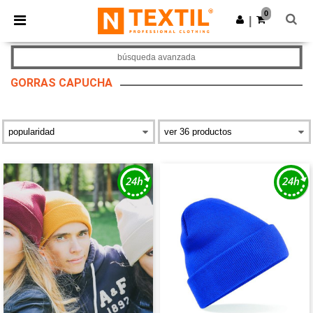
×
App de Ntextil
0
Descargar app
|
¡Mejores precios en app!
búsqueda avanzada
GORRAS CAPUCHA