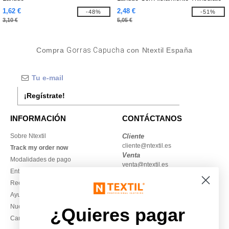
™
1,62 €
2,48 €
-48%
-51%
3,10 €
5,05 €
Compra
Gorras Capucha
con Ntextil España
¡Regístrate!
INFORMACIÓN
CONTÁCTANOS
Sobre Ntextil
Cliente
cliente@ntextil.es
Track my order now
Venta
Modalidades de pago
venta@ntextil.es
Entrega
Reembolsos / devoluciones
930 410 200
Ayuda & FAQs
Lunes – jueves: 10:00–13:00 y
Nuestros compromisos
14:00–17:30
¿Quieres pagar
Camisetas locales al por mayor
Viernes: 10:00–14:00