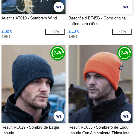
W1
W1
Atlantis AT010 - Sombrero Wind
Beechfield BF45B - Gorro original
cuffed para niños
2,32 €
2,13 €
-42%
-41%
4,00 €
3,60 €
W1
W1
Result RC029 - Sombro de Esquí
Result RC033 - Sombrero de Esquí
Lanudo
Lanudo Con Aislamiente Thinsulate