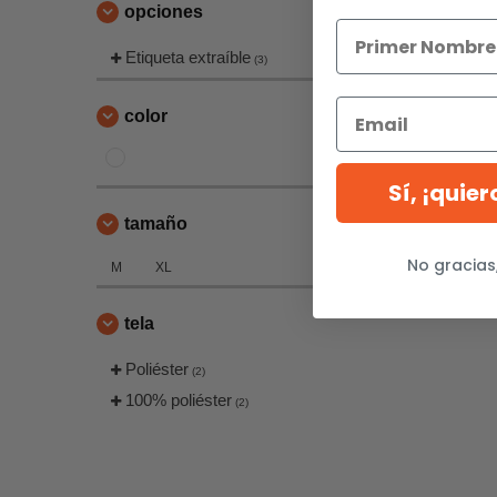
opciones
Etiqueta extraíble
(3)
color
Sí, ¡quie
tamaño
No gracias
M
XL
tela
Poliéster
(2)
100% poliéster
(2)