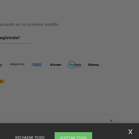
cuento en su próximo pedido
egístrate!
la
x
nes dudas o preguntas, puedes escribirnos en cualquier momento. Nuestro
RECHAZAR TODO
ACEPTAR TODO
t está aquí para ayudarte.