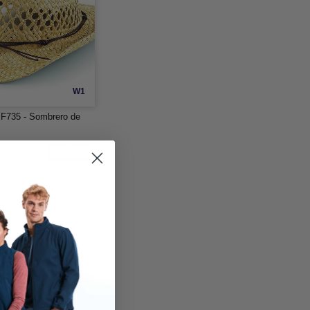
W1
BF735 - Sombrero de
-40%