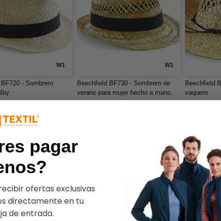
W1
W1
 BF720 - Sombrero
Beechfield BF730 - Sombrero de
Beechfield 
ilby
verano para mujer hecho a mano.
vaquero
5,73 €
7,18 €
-41%
-37%
9,10 €
12,00 €
res pagar
enos?
ecibir ofertas exclusivas
s directamente en tu
a de entrada.