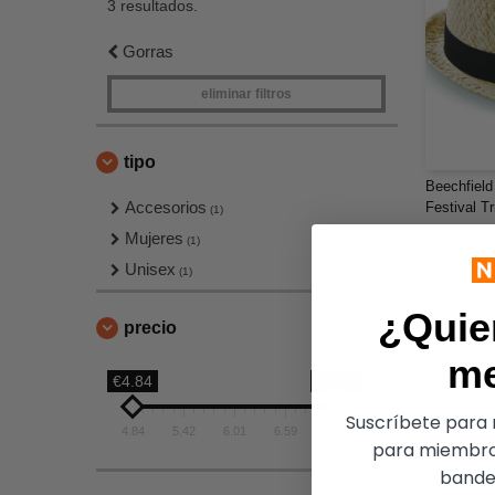
3 resultados.
Gorras
eliminar filtros
tipo
Beechfield
Accesorios
Festival Tr
(1)
4,84 €
Mujeres
(1)
8,20 €
Unisex
(1)
¿Quie
precio
m
€4.84
€7.18
Suscríbete para r
4.84
5.42
6.01
6.59
7.18
para miembro
bandej