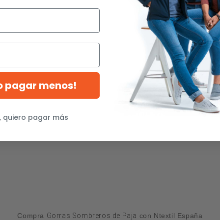
ro pagar menos!
, quiero pagar más
Compra
Gorras Sombreros de Paja
con Ntextil España