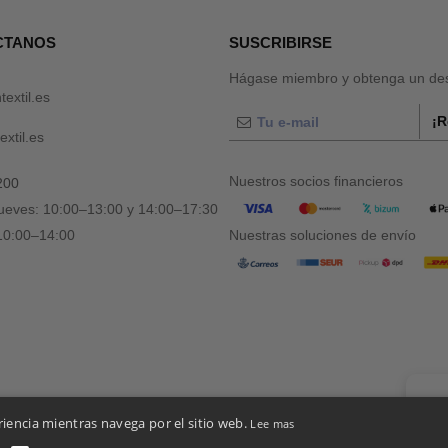
CTANOS
SUSCRIBIRSE
Hágase miembro y obtenga un des
textil.es
¡R
xtil.es
Nuestros socios financieros
200
jueves: 10:00–13:00 y 14:00–17:30
 10:00–14:00
Nuestras soluciones de envío
👋
Ho
riencia mientras navega por el sitio web.
Lee mas
Si tie
chatbo