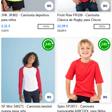
W1
W1
JHK JK902 - Camiseta deportiva
Front Row FR109 - Camiseta
para niños
Clásica de Rugby para Chicos
2,31 €
12,59 €
-44%
-46%
4,10 €
23,20 €
W1
W1
SF Mini SM271 - Camiseta beisbol
Spiro SP287J - Camiseta
manga larga niño
transpirable AIRCOOL para Niños