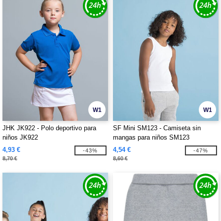
W1
W1
JHK JK922 - Polo deportivo para
SF Mini SM123 - Camiseta sin
niños JK922
mangas para niños SM123
4,93 €
4,54 €
-43%
-47%
8,70 €
8,60 €