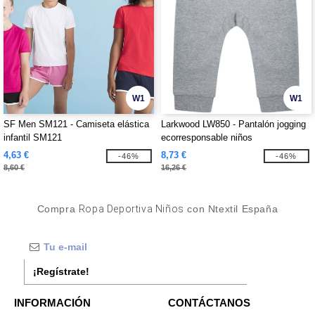
W1
W1
SF Men SM121 - Camiseta elástica
Larkwood LW850 - Pantalón jogging
infantil SM121
ecorresponsable niños
4,63 €
8,73 €
-46%
-46%
8,60 €
16,26 €
Compra
Ropa Deportiva Niños
con Ntextil España
¡Regístrate!
INFORMACIÓN
CONTÁCTANOS