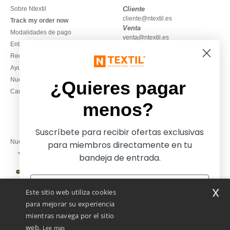
Sobre Ntextil
Cliente
cliente@ntextil.es
Track my order now
Venta
Modalidades de pago
venta@ntextil.es
Entrega
Reembolsos / devoluciones
930 410 200
Ayuda & FAQs
Lunes – jueves: 10:00–13:00 y
Nuestros compromisos
14:00–17:30
¿Quieres pagar
Camisetas locales al por mayor
Viernes: 10:00–14:00
menos?
Suscríbete para recibir ofertas exclusivas
Nuestros socios financieros
para miembros directamente en tu
bandeja de entrada.
Nuestras soluciones de envío
x
Este sitio web utiliza cookies
para mejorar su experiencia
mientras navega por el sitio
web.
Lee mas