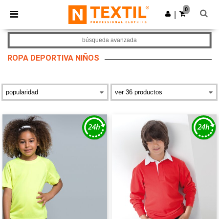
×
App de Ntextil
0
Descargar app
|
¡Mejores precios en app!
búsqueda avanzada
ROPA DEPORTIVA NIÑOS