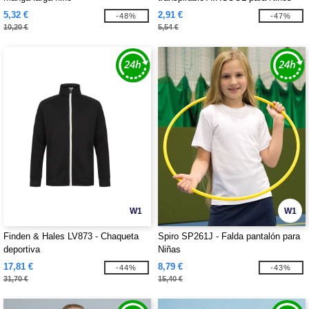
5,32 €
2,91 €
-48%
-47%
10,20 €
5,54 €
W1
W1
Finden & Hales LV873 - Chaqueta
Spiro SP261J - Falda pantalón para
deportiva
Niñas
17,81 €
8,79 €
-44%
-43%
31,70 €
15,40 €