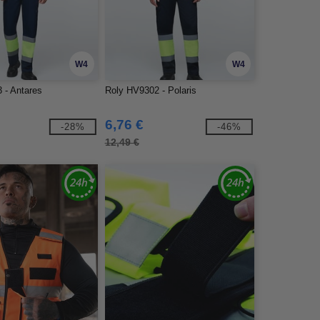
W4
W4
 - Antares
Roly HV9302 - Polaris
6,76 €
-28%
-46%
12,49 €