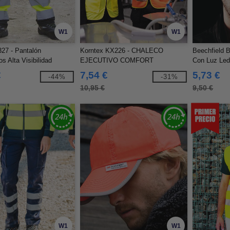
W1
W1
27 - Pantalón
Korntex KX226 - CHALECO
Beechfield 
os Alta Visibilidad
EJECUTIVO COMFORT
Con Luz Le
"HAMBURG"
€
7,54 €
5,73 €
-44%
-31%
10,95 €
9,50 €
W1
W1