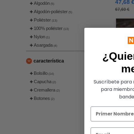
47,68 
Algodón
(5)
67,60 €
Algodón-poliéster
(5)
Poliéster
(13)
100% poliéster
(13)
Nylon
(1)
Asargada
(4)
¿Quie
característica
m
Bolsillo
(14)
Suscríbete para r
Capucha
(2)
para miembro
Cremallera
(2)
bandej
Botones
(2)
KORNTEX 
TÁCTICO
"BONN"
43,01 