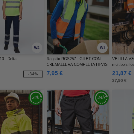
W4
W1
0 - Delta
Regatta RGS257 - GILET CON
VELILLA V30
CREMALLERA COMPLETA HI-VIS
multibolsillo
PRO
visibilidad 
7,95 €
21,87 €
-34%
37,90 €