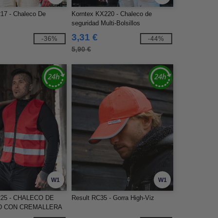
17 - Chaleco De
Korntex KX220 - Chaleco de
seguridad Multi-Bolsillos
3,31 €
-36%
-44%
5,90 €
W1
W1
225 - CHALECO DE
Result RC35 - Gorra High-Viz
D CON CREMALLERA
"