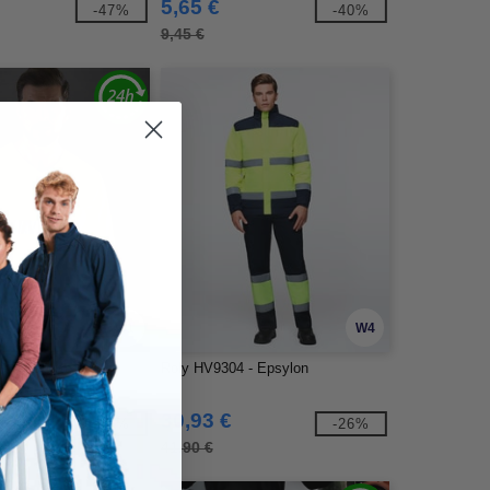
5,65 €
-47%
-40%
9,45 €
W1
W4
- Brazalete de
Roly HV9304 - Epsylon
n
30,93 €
-41%
-26%
41,90 €