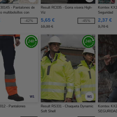
3014S - Pantalones de
Result RC035 - Gorra visera High-
Korntex KX2
o multibolsillos con
Viz
Seguridad
ectantes V3014S
€
5,65 €
2,37 €
-42%
-45%
10,30 €
3,70 €
W1
W1
012 - Pantalones
Result RS331 - Chaqueta Dynamic
Korntex KX
Soft Shell
SEGURIDA
"COLOGNE