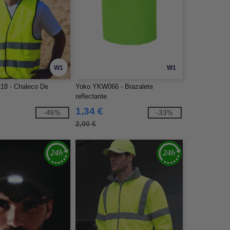
W1
W1
18 - Chaleco De
Yoko YKW066 - Brazalete
reflectante
1,34 €
-46%
-33%
2,00 €