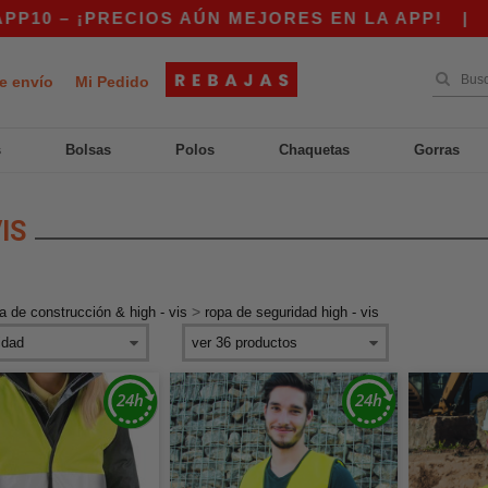
ECIOS AÚN MEJORES EN LA APP!
|
¡NUESTRA A
e envío
Mi Pedido
s
Bolsas
Polos
Chaquetas
Gorras
IS
>
a de construcción & high - vis
ropa de seguridad high - vis