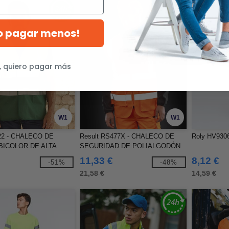
ro pagar menos!
, quiero pagar más
W1
W1
22 - CHALECO DE
Result RS477X - CHALECO DE
Roly HV9306
BICOLOR DE ALTA
SEGURIDAD DE POLIALGODÓN
AD
RESISTENTE
11,33 €
8,12 €
-51%
-48%
21,58 €
14,59 €