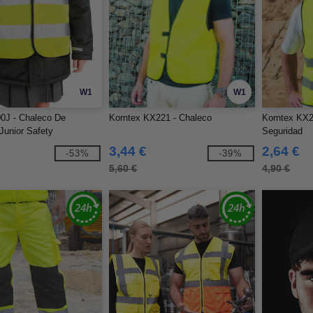
W1
W1
0J - Chaleco De
Korntex KX221 - Chaleco
Korntex KX2
Junior Safety
Seguridad
3,44 €
2,64 €
-53%
-39%
5,60 €
4,90 €