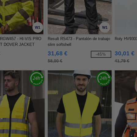
W1
W1
RGW457 - HI-VIS PRO
Result RS473 - Pantalón de trabajo
Roly HV9303
T DOVER JACKET
slim softshell
€
31,68 €
30,01 €
-45%
58,00 €
41,79 €