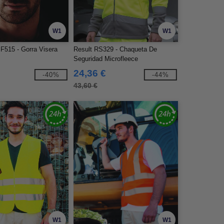
W1
W1
BF515 - Gorra Visera
Result RS329 - Chaqueta De
d
Seguridad Microfleece
24,36 €
-40%
-44%
43,60 €
W1
W1