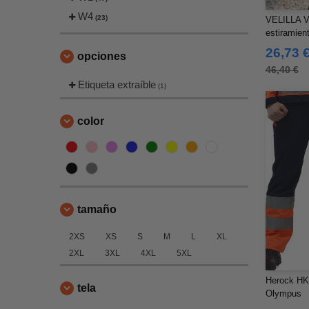
W4
(23)
VELILLA V
estiramient
rayas refl
26,73 
opciones
46,40 €
Etiqueta extraíble
(1)
color
tamaño
2XS
XS
S
M
L
XL
2XL
3XL
4XL
5XL
Herock HK
tela
Olympus