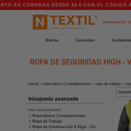
MPRAS DESDE 80 € CON EL CÓDIGO APP10 – ¡PR
Información d
Marcas
Camisetas
Sudadera
ROPA DE SEGURIDAD HIGH - V
>
>
>
ntextil
ropa básica | complementos
ropa de trabajo
rop
búsqueda avanzada
Has seleccionado :
Ropa básica | Complementos
Ropa de Trabajo
Ropa de Construcción & High - Vis