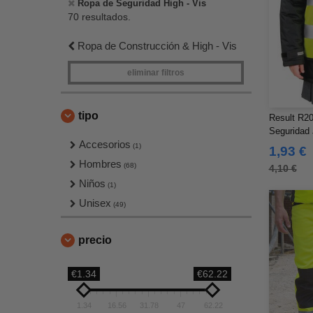
Ropa de Seguridad High - Vis
70 resultados.
Ropa de Construcción & High - Vis
eliminar filtros
tipo
Result R20
Seguridad 
Accesorios
(1)
1,93 €
Hombres
(68)
4,10 €
Niños
(1)
Unisex
(49)
precio
€1.34
€62.22
1.34
16.56
31.78
47
62.22