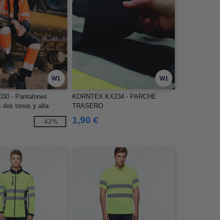
W1
W1
30 - Pantalones
KORNTEX KX234 - PARCHE
s dos tonos y alta
TRASERO
V3030
1,90 €
-42%