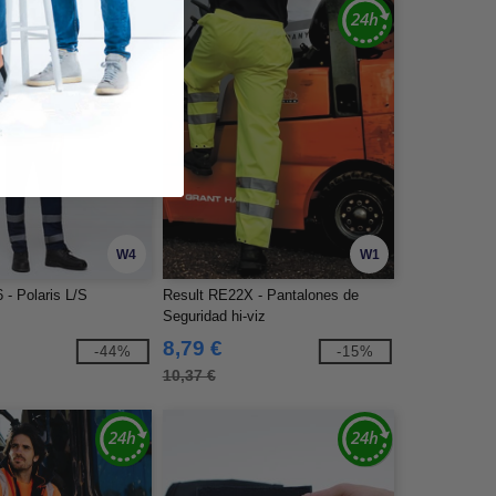
W4
W1
 - Polaris L/S
Result RE22X - Pantalones de
Seguridad hi-viz
8,79 €
-44%
-15%
10,37 €