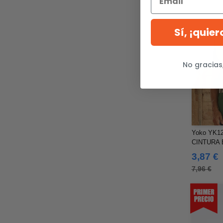
Sí, ¡quie
No gracias
Yoko YK1
CINTURA 
VISIBILID
3,87 €
7,96 €