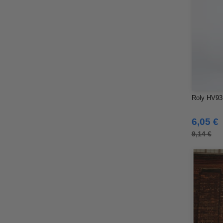
Roly HV931
6,05 €
9,14 €