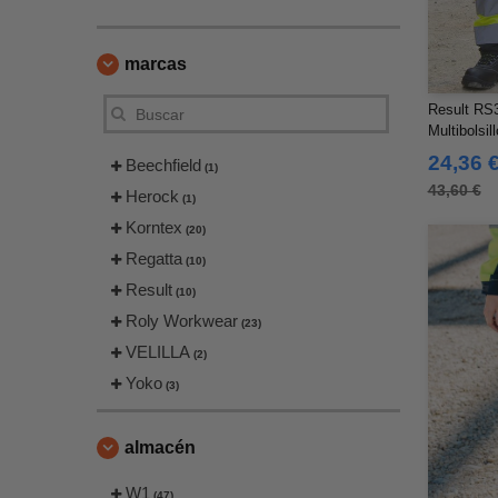
marcas
Result RS3
Multibolsill
24,36 
Beechfield
(1)
43,60 €
Herock
(1)
Korntex
(20)
Regatta
(10)
Result
(10)
Roly Workwear
(23)
VELILLA
(2)
Yoko
(3)
almacén
W1
(47)