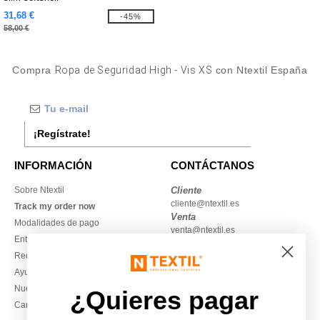
31,68 €
-45%
58,00 €
Compra
Ropa de Seguridad High - Vis XS
con Ntextil España
¡Regístrate!
INFORMACIÓN
CONTÁCTANOS
Sobre Ntextil
Cliente
cliente@ntextil.es
Track my order now
Venta
Modalidades de pago
venta@ntextil.es
Entrega
Reembolsos / devoluciones
930 410 200
Ayuda & FAQs
Lunes – jueves: 10:00–13:00 y
Nuestros compromisos
14:00–17:30
¿Quieres pagar
Camisetas locales al por mayor
Viernes: 10:00–14:00