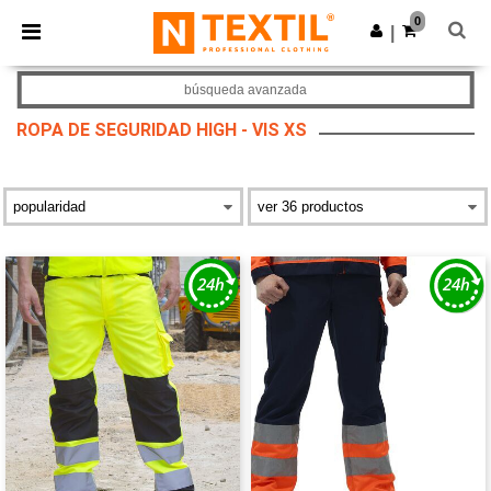
×
App de Ntextil
0
Descargar app
|
¡Mejores precios en app!
búsqueda avanzada
ROPA DE SEGURIDAD HIGH - VIS XS