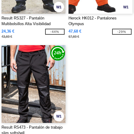
W1
W1
Result RS327 - Pantalón
Herock HK012 - Pantalones
Multibolsillos Alta Visibilidad
Olympus
24,36 €
47,68 €
-44%
-29%
43,60 €
67,60 €
W1
Result RS473 - Pantalón de trabajo
slim softshell