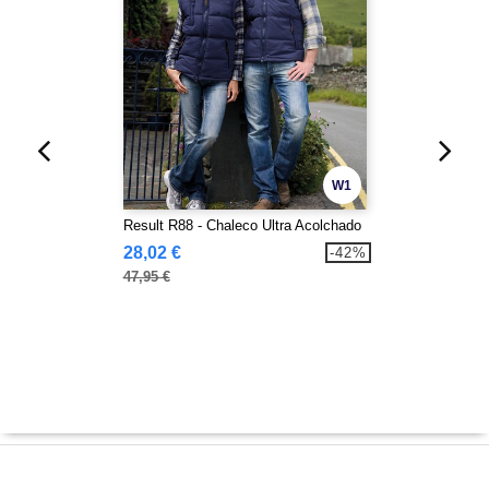
W1
Result R88 - Chaleco Ultra Acolchado
28,02 €
-42%
47,95 €