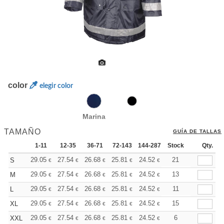
color
elegir color
Marina
TAMAÑO
GUÍA DE TALLAS
1-11
12-35
36-71
72-143
144-287
Stock
288 +
Más
Qty.
+
29.05
27.54
26.68
25.81
24.52
23.88
21
S
€
€
€
€
€
€
+
29.05
27.54
26.68
25.81
24.52
23.88
13
M
€
€
€
€
€
€
+
29.05
27.54
26.68
25.81
24.52
23.88
11
L
€
€
€
€
€
€
+
29.05
27.54
26.68
25.81
24.52
23.88
15
XL
€
€
€
€
€
€
+
29.05
27.54
26.68
25.81
24.52
23.88
6
XXL
€
€
€
€
€
€