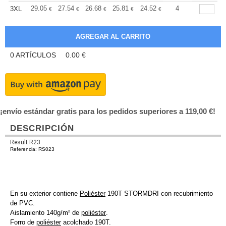
+
29.05
27.54
26.68
25.81
24.52
23.88
4
3XL
€
€
€
€
€
€
0
ARTÍCULOS
0.00
€
¡envío estándar gratis para los pedidos superiores a 119,00 €!
DESCRIPCIÓN
Result R23
Referencia: RS023
En su exterior contiene
Poliéster
190T STORMDRI con recubrimiento
de PVC.
Aislamiento 140g/m² de
poliéster
.
Forro de
poliéster
acolchado 190T.