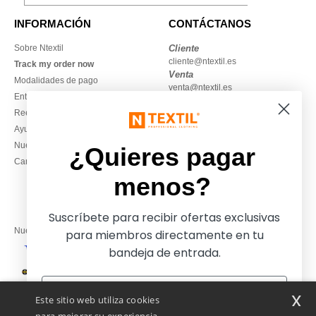
INFORMACIÓN
CONTÁCTANOS
Sobre Ntextil
Cliente
cliente@ntextil.es
Track my order now
Venta
Modalidades de pago
venta@ntextil.es
Entrega
Reembolsos / devoluciones
930 410 200
Ayuda & FAQs
Lunes – jueves: 10:00–13:00 y
Nuestros compromisos
14:00–17:30
¿Quieres pagar
Camisetas locales al por mayor
Viernes: 10:00–14:00
menos?
Suscríbete para recibir ofertas exclusivas
Nuestros socios financieros
para miembros directamente en tu
bandeja de entrada.
Nuestras soluciones de envío
x
Este sitio web utiliza cookies