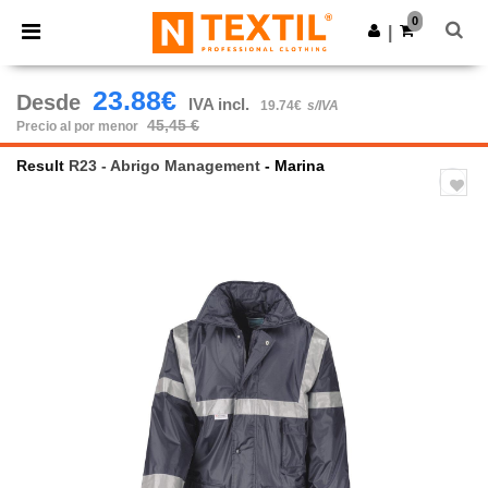
×
App de Ntextil
0
Descargar app
|
¡Mejores precios en app!
23.88€
Desde
IVA incl.
19.74€
s/IVA
45,45 €
Precio al por menor
Result
R23 - Abrigo Management
- Marina
Previous
Next