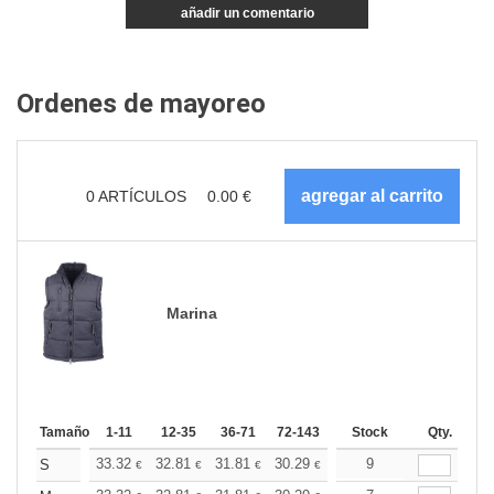
añadir un comentario
Ordenes de mayoreo
0
ARTÍCULOS
0.00
€
Marina
Tamaño
1-11
12-35
36-71
72-143
144-287
Stock
288 +
Qty.
Más
+
33.32
32.81
31.81
30.29
28.77
9
28.02
S
€
€
€
€
€
€