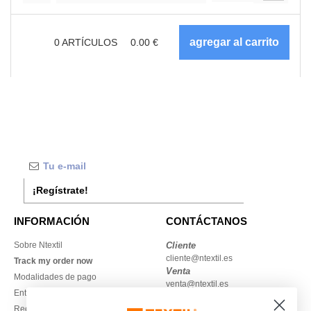
0
ARTÍCULOS
0.00
€
¡Regístrate!
INFORMACIÓN
CONTÁCTANOS
Sobre Ntextil
Cliente
cliente@ntextil.es
Track my order now
Venta
Modalidades de pago
venta@ntextil.es
Entrega
Reembolsos / devoluciones