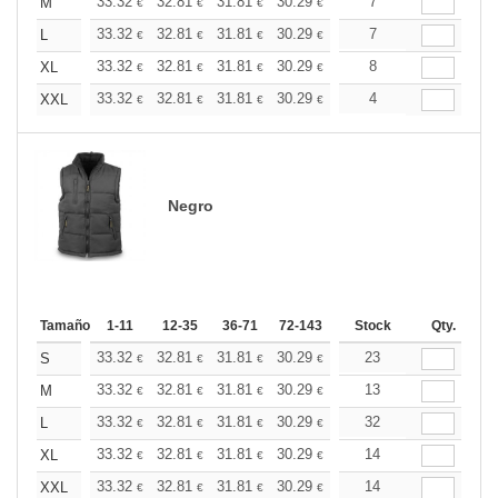
+
33.32
32.81
31.81
30.29
28.77
7
28.02
M
€
€
€
€
€
€
+
33.32
32.81
31.81
30.29
28.77
7
28.02
L
€
€
€
€
€
€
+
33.32
32.81
31.81
30.29
28.77
8
28.02
XL
€
€
€
€
€
€
+
33.32
32.81
31.81
30.29
28.77
4
28.02
XXL
€
€
€
€
€
€
Negro
Tamaño
1-11
12-35
36-71
72-143
144-287
Stock
288 +
Qty.
Más
+
33.32
32.81
31.81
30.29
28.77
23
28.02
S
€
€
€
€
€
€
+
33.32
32.81
31.81
30.29
28.77
13
28.02
M
€
€
€
€
€
€
+
33.32
32.81
31.81
30.29
28.77
32
28.02
L
€
€
€
€
€
€
+
33.32
32.81
31.81
30.29
28.77
14
28.02
XL
€
€
€
€
€
€
+
33.32
32.81
31.81
30.29
28.77
14
28.02
XXL
€
€
€
€
€
€