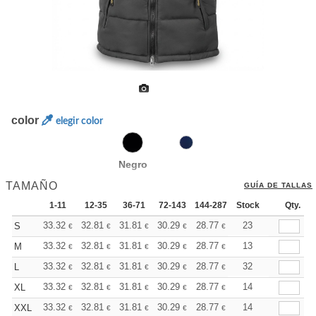
color
elegir color
Negro
TAMAÑO
GUÍA DE TALLAS
1-11
12-35
36-71
72-143
144-287
Stock
288 +
Más
Qty.
+
33.32
32.81
31.81
30.29
28.77
28.02
23
S
€
€
€
€
€
€
+
33.32
32.81
31.81
30.29
28.77
28.02
13
M
€
€
€
€
€
€
+
33.32
32.81
31.81
30.29
28.77
28.02
32
L
€
€
€
€
€
€
+
33.32
32.81
31.81
30.29
28.77
28.02
14
XL
€
€
€
€
€
€
+
33.32
32.81
31.81
30.29
28.77
28.02
14
XXL
€
€
€
€
€
€