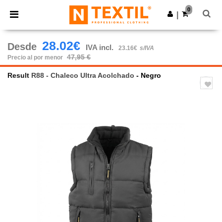
×
App de Ntextil
0
Descargar app
|
¡Mejores precios en app!
28.02€
Desde
IVA incl.
23.16€
s/IVA
47,95 €
Precio al por menor
Result
R88 - Chaleco Ultra Acolchado
- Negro
Previous
Next