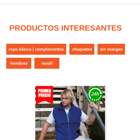
PRODUCTOS INTERESANTES
ropa básica | complementos
chaquetas
sin mangas
hombres
result