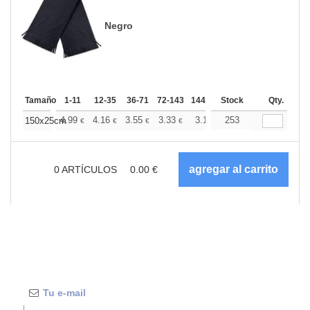
Negro
Tamaño
1-11
12-35
36-71
72-143
144-287
Stock
288 +
Más
Qty.
+
4.99
4.16
3.55
3.33
3.16
253
3.13
150x25cm
€
€
€
€
€
€
0
ARTÍCULOS
0.00
€