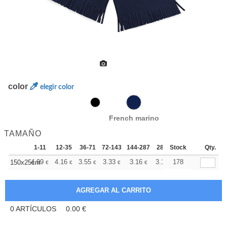
color
elegir color
French marino
TAMAÑO
1-11
12-35
36-71
72-143
144-287
288 +
Stock
Más
Qty.
+
4.99
4.16
3.55
3.33
3.16
3.13
178
150x25cm
€
€
€
€
€
€
0
ARTÍCULOS
0.00
€