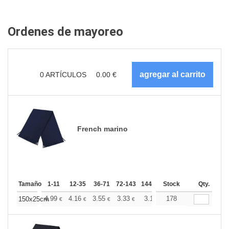
Ordenes de mayoreo
0
ARTÍCULOS
0.00
€
French marino
Tamaño
1-11
12-35
36-71
72-143
144-287
Stock
288 +
Más
Qty.
+
4.99
4.16
3.55
3.33
3.16
178
3.13
150x25cm
€
€
€
€
€
€