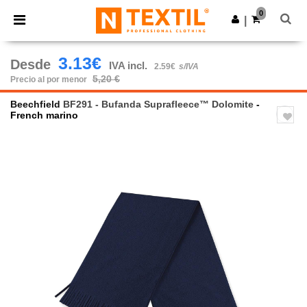
×
App de Ntextil
0
Descargar app
|
¡Mejores precios en app!
3.13€
Desde
IVA incl.
2.59€
s/IVA
5,20 €
Precio al por menor
Beechfield
BF291 - Bufanda Suprafleece™ Dolomite
-
French marino
Previous
Next