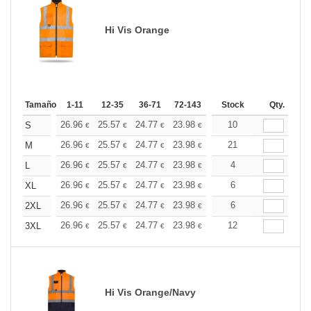
Hi Vis Orange
Tamaño
1-11
12-35
36-71
72-143
144-287
Stock
288 +
Qty.
Más
+
26.96
25.57
24.77
23.98
22.77
10
22.18
S
€
€
€
€
€
€
+
26.96
25.57
24.77
23.98
22.77
21
22.18
M
€
€
€
€
€
€
+
26.96
25.57
24.77
23.98
22.77
4
22.18
L
€
€
€
€
€
€
+
26.96
25.57
24.77
23.98
22.77
6
22.18
XL
€
€
€
€
€
€
+
26.96
25.57
24.77
23.98
22.77
6
22.18
2XL
€
€
€
€
€
€
+
26.96
25.57
24.77
23.98
22.77
12
22.18
3XL
€
€
€
€
€
€
Hi Vis Orange/Navy