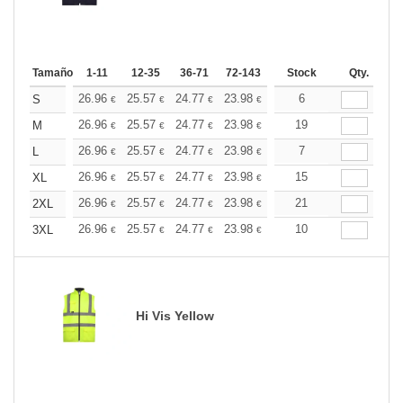
Tamaño
1-11
12-35
36-71
72-143
144-287
Stock
288 +
Qty.
Más
+
26.96
25.57
24.77
23.98
22.77
6
22.18
S
€
€
€
€
€
€
+
26.96
25.57
24.77
23.98
22.77
19
22.18
M
€
€
€
€
€
€
+
26.96
25.57
24.77
23.98
22.77
7
22.18
L
€
€
€
€
€
€
+
26.96
25.57
24.77
23.98
22.77
15
22.18
XL
€
€
€
€
€
€
+
26.96
25.57
24.77
23.98
22.77
21
22.18
2XL
€
€
€
€
€
€
+
26.96
25.57
24.77
23.98
22.77
10
22.18
3XL
€
€
€
€
€
€
Hi Vis Yellow