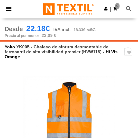
×
App de Ntextil
0
Descargar app
|
¡Mejores precios en app!
22.18€
Desde
IVA incl.
18.33€
s/IVA
23,09 €
Precio al por menor
Yoko
YK005 - Chaleco de cintura desmontable de
ferrocarril de alta visibilidad premier (HVW118)
- Hi Vis
Orange
Previous
Next