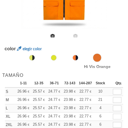
color
elegir color
Hi Vis Orange
TAMAÑO
1-11
12-35
36-71
72-143
144-287
Stock
288 +
Más
Qty.
+
26.96
25.57
24.77
23.98
22.77
22.18
10
S
€
€
€
€
€
€
+
26.96
25.57
24.77
23.98
22.77
22.18
21
M
€
€
€
€
€
€
+
26.96
25.57
24.77
23.98
22.77
22.18
4
L
€
€
€
€
€
€
+
26.96
25.57
24.77
23.98
22.77
22.18
6
XL
€
€
€
€
€
€
+
26.96
25.57
24.77
23.98
22.77
22.18
6
2XL
€
€
€
€
€
€