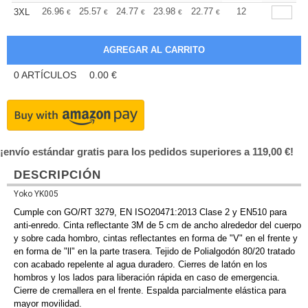
+
26.96
25.57
24.77
23.98
22.77
22.18
12
3XL
€
€
€
€
€
€
0
ARTÍCULOS
0.00
€
¡envío estándar gratis para los pedidos superiores a 119,00 €!
DESCRIPCIÓN
Yoko YK005
Cumple con GO/RT 3279, EN ISO20471:2013 Clase 2 y EN510 para
anti-enredo. Cinta reflectante 3M de 5 cm de ancho alrededor del cuerpo
y sobre cada hombro, cintas reflectantes en forma de "V" en el frente y
en forma de "ll" en la parte trasera. Tejido de Polialgodón 80/20 tratado
con acabado repelente al agua duradero. Cierres de latón en los
hombros y los lados para liberación rápida en caso de emergencia.
Cierre de cremallera en el frente. Espalda parcialmente elástica para
mayor movilidad.