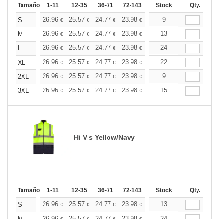
Tamaño
1-11
12-35
36-71
72-143
144-287
Stock
288 +
Qty.
Más
+
26.96
25.57
24.77
23.98
22.77
9
22.18
S
€
€
€
€
€
€
+
26.96
25.57
24.77
23.98
22.77
13
22.18
M
€
€
€
€
€
€
+
26.96
25.57
24.77
23.98
22.77
24
22.18
L
€
€
€
€
€
€
+
26.96
25.57
24.77
23.98
22.77
22
22.18
XL
€
€
€
€
€
€
+
26.96
25.57
24.77
23.98
22.77
9
22.18
2XL
€
€
€
€
€
€
+
26.96
25.57
24.77
23.98
22.77
15
22.18
3XL
€
€
€
€
€
€
Hi Vis Yellow/Navy
Tamaño
1-11
12-35
36-71
72-143
144-287
Stock
288 +
Qty.
Más
+
26.96
25.57
24.77
23.98
22.77
13
22.18
S
€
€
€
€
€
€
26.96
25.57
24.77
23.98
22.77
24
22.18
M
€
€
€
€
€
€