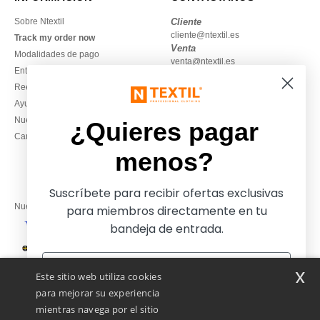
Sobre Ntextil
Cliente
cliente@ntextil.es
Track my order now
Venta
Modalidades de pago
venta@ntextil.es
Entrega
Reembolsos / devoluciones
930 410 200
Ayuda & FAQs
Lunes – jueves: 10:00–13:00 y
Nuestros compromisos
14:00–17:30
¿Quieres pagar
Camisetas locales al por mayor
Viernes: 10:00–14:00
menos?
Suscríbete para recibir ofertas exclusivas
Nuestros socios financieros
para miembros directamente en tu
bandeja de entrada.
Nuestras soluciones de envío
x
Este sitio web utiliza cookies
para mejorar su experiencia
mientras navega por el sitio