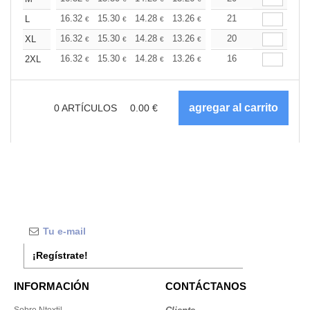
+
16.32
15.30
14.28
13.26
12.24
21
11.73
L
€
€
€
€
€
€
+
16.32
15.30
14.28
13.26
12.24
20
11.73
XL
€
€
€
€
€
€
+
16.32
15.30
14.28
13.26
12.24
16
11.73
2XL
€
€
€
€
€
€
0
ARTÍCULOS
0.00
€
¡Regístrate!
INFORMACIÓN
CONTÁCTANOS