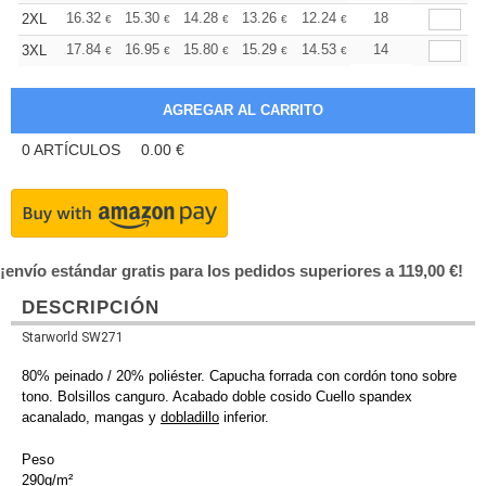
+
16.32
15.30
14.28
13.26
12.24
11.73
18
2XL
€
€
€
€
€
€
+
17.84
16.95
15.80
15.29
14.53
14.14
14
3XL
€
€
€
€
€
€
0
ARTÍCULOS
0.00
€
¡envío estándar gratis para los pedidos superiores a 119,00 €!
DESCRIPCIÓN
Starworld SW271
80% peinado / 20% poliéster. Capucha forrada con cordón tono sobre
tono. Bolsillos canguro. Acabado doble cosido Cuello spandex
acanalado, mangas y
dobladillo
inferior.
Peso
290g/m²