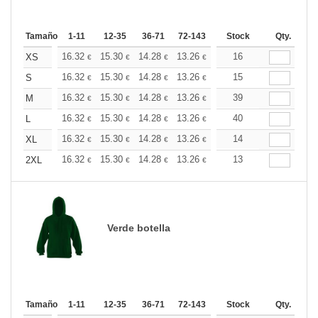
Tamaño
1-11
12-35
36-71
72-143
144-287
Stock
288 +
Qty.
Más
+
16.32
15.30
14.28
13.26
12.24
16
11.73
XS
€
€
€
€
€
€
+
16.32
15.30
14.28
13.26
12.24
15
11.73
S
€
€
€
€
€
€
+
16.32
15.30
14.28
13.26
12.24
39
11.73
M
€
€
€
€
€
€
+
16.32
15.30
14.28
13.26
12.24
40
11.73
L
€
€
€
€
€
€
+
16.32
15.30
14.28
13.26
12.24
14
11.73
XL
€
€
€
€
€
€
+
16.32
15.30
14.28
13.26
12.24
13
11.73
2XL
€
€
€
€
€
€
Verde botella
Tamaño
1-11
12-35
36-71
72-143
144-287
Stock
288 +
Qty.
Más