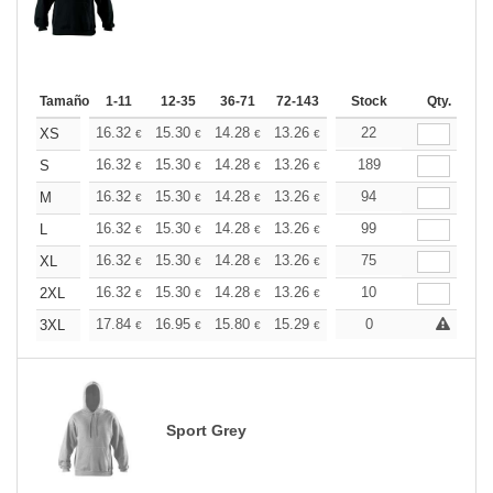
Tamaño
1-11
12-35
36-71
72-143
144-287
Stock
288 +
Qty.
Más
+
16.32
15.30
14.28
13.26
12.24
22
11.73
XS
€
€
€
€
€
€
+
16.32
15.30
14.28
13.26
12.24
189
11.73
S
€
€
€
€
€
€
+
16.32
15.30
14.28
13.26
12.24
94
11.73
M
€
€
€
€
€
€
+
16.32
15.30
14.28
13.26
12.24
99
11.73
L
€
€
€
€
€
€
+
16.32
15.30
14.28
13.26
12.24
75
11.73
XL
€
€
€
€
€
€
+
16.32
15.30
14.28
13.26
12.24
10
11.73
2XL
€
€
€
€
€
€
+
17.84
16.95
15.80
15.29
14.53
0
14.14
3XL
€
€
€
€
€
€
Sport Grey