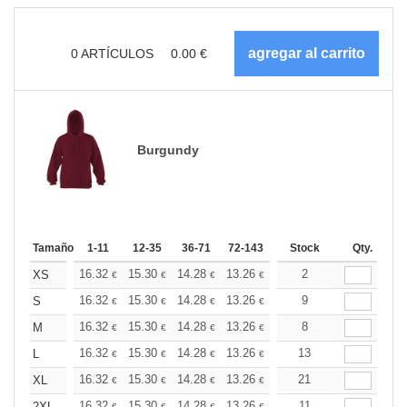
0
ARTÍCULOS
0.00
€
Burgundy
Tamaño
1-11
12-35
36-71
72-143
144-287
Stock
288 +
Qty.
Más
+
16.32
15.30
14.28
13.26
12.24
2
11.73
XS
€
€
€
€
€
€
+
16.32
15.30
14.28
13.26
12.24
9
11.73
S
€
€
€
€
€
€
+
16.32
15.30
14.28
13.26
12.24
8
11.73
M
€
€
€
€
€
€
+
16.32
15.30
14.28
13.26
12.24
13
11.73
L
€
€
€
€
€
€
+
16.32
15.30
14.28
13.26
12.24
21
11.73
XL
€
€
€
€
€
€
16.32
15.30
14.28
13.26
12.24
11
11.73
2XL
€
€
€
€
€
€