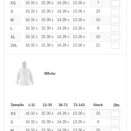
+
16.32
15.30
14.28
13.26
12.24
7
11.73
XS
€
€
€
€
€
€
+
16.32
15.30
14.28
13.26
12.24
23
11.73
S
€
€
€
€
€
€
+
16.32
15.30
14.28
13.26
12.24
10
11.73
M
€
€
€
€
€
€
+
16.32
15.30
14.28
13.26
12.24
9
11.73
L
€
€
€
€
€
€
+
16.32
15.30
14.28
13.26
12.24
10
11.73
XL
€
€
€
€
€
€
+
16.32
15.30
14.28
13.26
12.24
21
11.73
2XL
€
€
€
€
€
€
White
Tamaño
1-11
12-35
36-71
72-143
144-287
Stock
288 +
Qty.
Más
+
16.32
15.30
14.28
13.26
12.24
15
11.73
XS
€
€
€
€
€
€
+
16.32
15.30
14.28
13.26
12.24
9
11.73
S
€
€
€
€
€
€
+
16.32
15.30
14.28
13.26
12.24
20
11.73
M
€
€
€
€
€
€