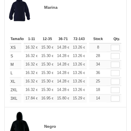
Marina
Tamaño
1-11
12-35
36-71
72-143
144-287
Stock
288 +
Qty.
Más
+
16.32
15.30
14.28
13.26
12.24
8
11.73
XS
€
€
€
€
€
€
+
16.32
15.30
14.28
13.26
12.24
28
11.73
S
€
€
€
€
€
€
+
16.32
15.30
14.28
13.26
12.24
34
11.73
M
€
€
€
€
€
€
+
16.32
15.30
14.28
13.26
12.24
36
11.73
L
€
€
€
€
€
€
+
16.32
15.30
14.28
13.26
12.24
25
11.73
XL
€
€
€
€
€
€
+
16.32
15.30
14.28
13.26
12.24
18
11.73
2XL
€
€
€
€
€
€
+
17.84
16.95
15.80
15.29
14.53
14
14.14
3XL
€
€
€
€
€
€
Negro