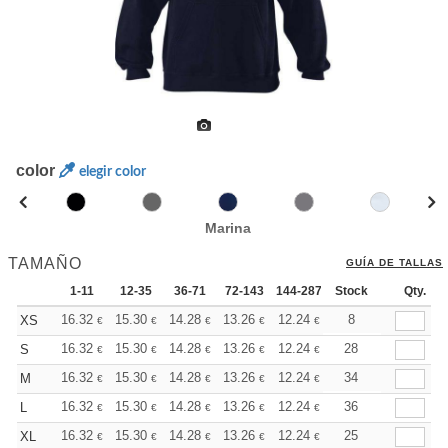
color
elegir color
Marina
TAMAÑO
GUÍA DE TALLAS
1-11
12-35
36-71
72-143
144-287
Stock
288 +
Más
Qty.
+
16.32
15.30
14.28
13.26
12.24
11.73
8
XS
€
€
€
€
€
€
+
16.32
15.30
14.28
13.26
12.24
11.73
28
S
€
€
€
€
€
€
+
16.32
15.30
14.28
13.26
12.24
11.73
34
M
€
€
€
€
€
€
+
16.32
15.30
14.28
13.26
12.24
11.73
36
L
€
€
€
€
€
€
+
16.32
15.30
14.28
13.26
12.24
11.73
25
XL
€
€
€
€
€
€