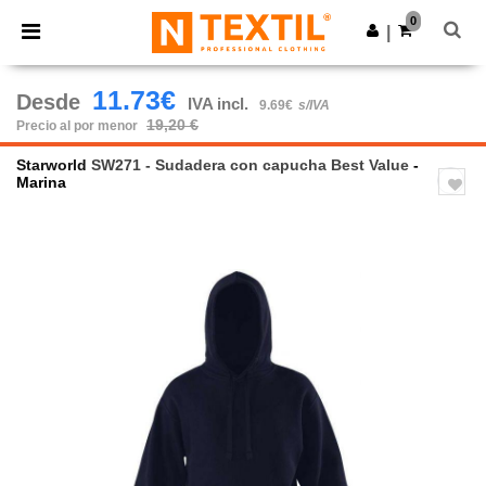
×
App de Ntextil
0
Descargar app
|
¡Mejores precios en app!
11.73€
Desde
IVA incl.
9.69€
s/IVA
19,20 €
Precio al por menor
Starworld
SW271 - Sudadera con capucha Best Value
-
Marina
Previous
Next