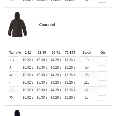
+
Charcoal
Tamaño
1-11
12-35
36-71
72-143
144-287
Stock
288 +
Qty.
Más
+
16.32
15.30
14.28
13.26
12.24
19
11.73
XS
€
€
€
€
€
€
+
16.32
15.30
14.28
13.26
12.24
58
11.73
S
€
€
€
€
€
€
+
16.32
15.30
14.28
13.26
12.24
93
11.73
M
€
€
€
€
€
€
+
16.32
15.30
14.28
13.26
12.24
115
11.73
L
€
€
€
€
€
€
+
16.32
15.30
14.28
13.26
12.24
61
11.73
XL
€
€
€
€
€
€
+
16.32
15.30
14.28
13.26
12.24
17
11.73
2XL
€
€
€
€
€
€