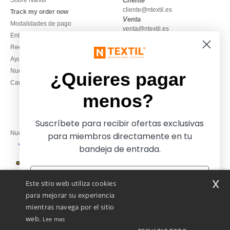
Sobre Ntextil
Cliente
cliente@ntextil.es
Track my order now
Venta
Modalidades de pago
venta@ntextil.es
Entrega
Reembolsos / devoluciones
930 410 200
Ayuda & FAQs
Lunes – jueves: 10:00–13:00 y
Nuestros compromisos
14:00–17:30
¿Quieres pagar
Camisetas locales al por mayor
Viernes: 10:00–14:00
menos?
Suscríbete para recibir ofertas exclusivas
Nuestros socios financieros
para miembros directamente en tu
bandeja de entrada.
Nuestras soluciones de envío
x
Este sitio web utiliza cookies
para mejorar su experiencia
mientras navega por el sitio
web.
Lee mas