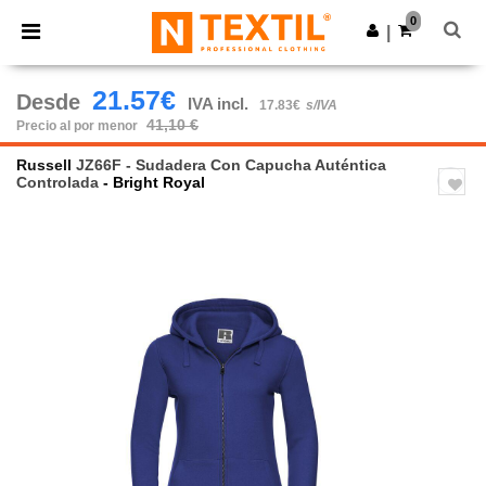
×
App de Ntextil
0
Descargar app
|
¡Mejores precios en app!
21.57€
Desde
IVA incl.
17.83€
s/IVA
41,10 €
Precio al por menor
Russell
JZ66F - Sudadera Con Capucha Auténtica
Controlada
- Bright Royal
Previous
Next