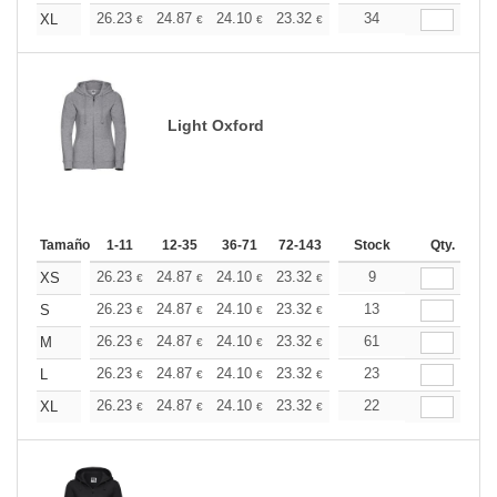
+
26.23
24.87
24.10
23.32
22.15
34
21.57
XL
€
€
€
€
€
€
Light Oxford
Tamaño
1-11
12-35
36-71
72-143
144-287
Stock
288 +
Qty.
Más
+
26.23
24.87
24.10
23.32
22.15
9
21.57
XS
€
€
€
€
€
€
+
26.23
24.87
24.10
23.32
22.15
13
21.57
S
€
€
€
€
€
€
+
26.23
24.87
24.10
23.32
22.15
61
21.57
M
€
€
€
€
€
€
+
26.23
24.87
24.10
23.32
22.15
23
21.57
L
€
€
€
€
€
€
+
26.23
24.87
24.10
23.32
22.15
22
21.57
XL
€
€
€
€
€
€