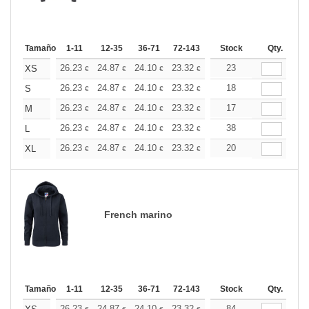
Tamaño
1-11
12-35
36-71
72-143
144-287
Stock
288 +
Qty.
Más
+
26.23
24.87
24.10
23.32
22.15
23
21.57
XS
€
€
€
€
€
€
+
26.23
24.87
24.10
23.32
22.15
18
21.57
S
€
€
€
€
€
€
+
26.23
24.87
24.10
23.32
22.15
17
21.57
M
€
€
€
€
€
€
+
26.23
24.87
24.10
23.32
22.15
38
21.57
L
€
€
€
€
€
€
+
26.23
24.87
24.10
23.32
22.15
20
21.57
XL
€
€
€
€
€
€
French marino
Tamaño
1-11
12-35
36-71
72-143
144-287
Stock
288 +
Qty.
Más
26.23
24.87
24.10
23.32
22.15
84
21.57