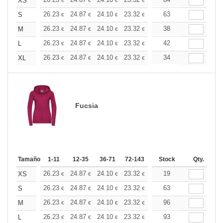
+
XS
€
€
€
€
€
€
+
26.23
24.87
24.10
23.32
22.15
63
21.57
S
€
€
€
€
€
€
+
26.23
24.87
24.10
23.32
22.15
38
21.57
M
€
€
€
€
€
€
+
26.23
24.87
24.10
23.32
22.15
42
21.57
L
€
€
€
€
€
€
+
26.23
24.87
24.10
23.32
22.15
34
21.57
XL
€
€
€
€
€
€
Fucsia
Tamaño
1-11
12-35
36-71
72-143
144-287
Stock
288 +
Qty.
Más
+
26.23
24.87
24.10
23.32
22.15
19
21.57
XS
€
€
€
€
€
€
+
26.23
24.87
24.10
23.32
22.15
63
21.57
S
€
€
€
€
€
€
+
26.23
24.87
24.10
23.32
22.15
96
21.57
M
€
€
€
€
€
€
+
26.23
24.87
24.10
23.32
22.15
93
21.57
L
€
€
€
€
€
€