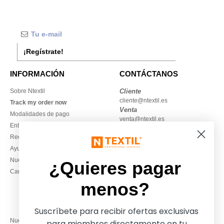
¡Regístrate!
INFORMACIÓN
CONTÁCTANOS
Sobre Ntextil
Cliente
cliente@ntextil.es
Track my order now
Venta
Modalidades de pago
venta@ntextil.es
Entrega
Reembolsos / devoluciones
930 410 200
Ayuda & FAQs
Lunes – jueves: 10:00–13:00 y
Nuestros compromisos
14:00–17:30
¿Quieres pagar
Camisetas locales al por mayor
Viernes: 10:00–14:00
menos?
Suscríbete para recibir ofertas exclusivas
Nuestros socios financieros
para miembros directamente en tu