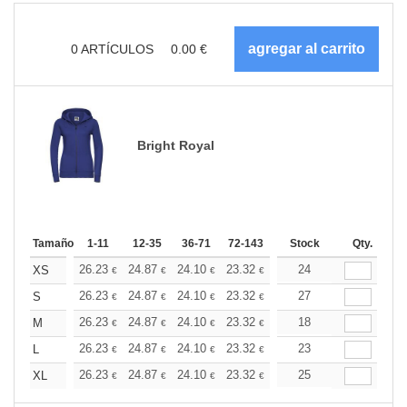
0
ARTÍCULOS
0.00
€
Bright Royal
Tamaño
1-11
12-35
36-71
72-143
144-287
Stock
288 +
Qty.
Más
+
26.23
24.87
24.10
23.32
22.15
24
21.57
XS
€
€
€
€
€
€
+
26.23
24.87
24.10
23.32
22.15
27
21.57
S
€
€
€
€
€
€
+
26.23
24.87
24.10
23.32
22.15
18
21.57
M
€
€
€
€
€
€
+
26.23
24.87
24.10
23.32
22.15
23
21.57
L
€
€
€
€
€
€
+
26.23
24.87
24.10
23.32
22.15
25
21.57
XL
€
€
€
€
€
€