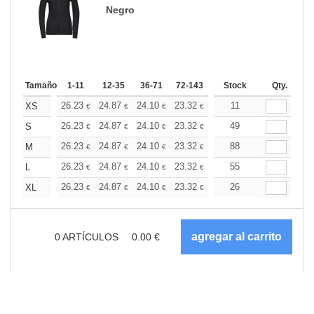
Negro
Tamaño
1-11
12-35
36-71
72-143
144-287
Stock
288 +
Qty.
Más
+
26.23
24.87
24.10
23.32
22.15
11
21.57
XS
€
€
€
€
€
€
+
26.23
24.87
24.10
23.32
22.15
49
21.57
S
€
€
€
€
€
€
+
26.23
24.87
24.10
23.32
22.15
88
21.57
M
€
€
€
€
€
€
+
26.23
24.87
24.10
23.32
22.15
55
21.57
L
€
€
€
€
€
€
+
26.23
24.87
24.10
23.32
22.15
26
21.57
XL
€
€
€
€
€
€
0
ARTÍCULOS
0.00
€