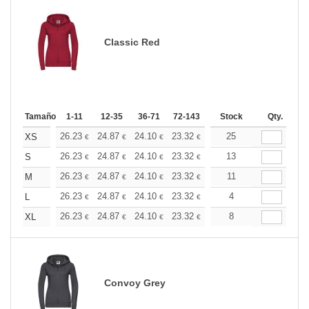
Classic Red
Tamaño
1-11
12-35
36-71
72-143
144-287
Stock
288 +
Qty.
Más
+
26.23
24.87
24.10
23.32
22.15
25
21.57
XS
€
€
€
€
€
€
+
26.23
24.87
24.10
23.32
22.15
13
21.57
S
€
€
€
€
€
€
+
26.23
24.87
24.10
23.32
22.15
11
21.57
M
€
€
€
€
€
€
+
26.23
24.87
24.10
23.32
22.15
4
21.57
L
€
€
€
€
€
€
+
26.23
24.87
24.10
23.32
22.15
8
21.57
XL
€
€
€
€
€
€
Convoy Grey