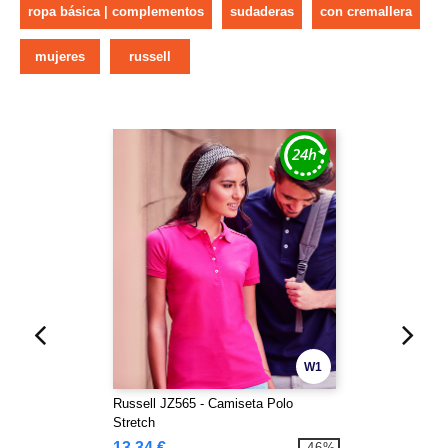
ropa básica | complementos
sudaderas
con cremallera
mujeres
russell
W1
Russell JZ565 - Camiseta Polo
Stretch
13,34 €
-46%