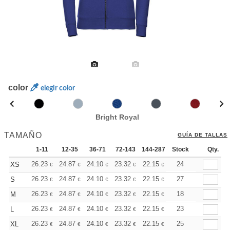
color
elegir color
Bright Royal
TAMAÑO
GUÍA DE TALLAS
1-11
12-35
36-71
72-143
144-287
Stock
288 +
Más
Qty.
+
26.23
24.87
24.10
23.32
22.15
21.57
24
XS
€
€
€
€
€
€
+
26.23
24.87
24.10
23.32
22.15
21.57
27
S
€
€
€
€
€
€
+
26.23
24.87
24.10
23.32
22.15
21.57
18
M
€
€
€
€
€
€
+
26.23
24.87
24.10
23.32
22.15
21.57
23
L
€
€
€
€
€
€
+
26.23
24.87
24.10
23.32
22.15
21.57
25
XL
€
€
€
€
€
€