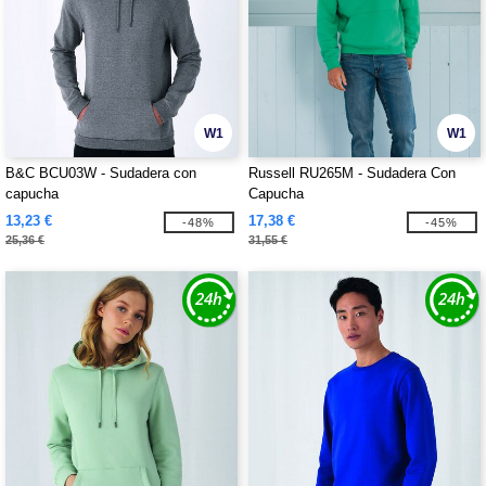
W1
W1
B&C BCU03W - Sudadera con
Russell RU265M - Sudadera Con
capucha
Capucha
13,23 €
17,38 €
-48%
-45%
25,36 €
31,55 €