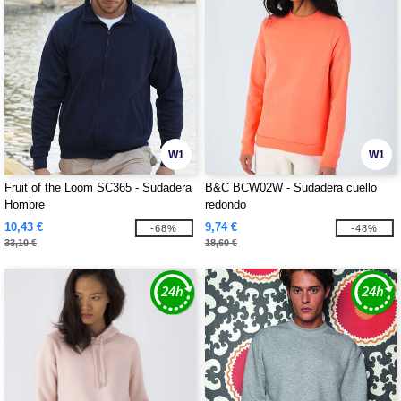
W1
W1
Fruit of the Loom SC365 - Sudadera
B&C BCW02W - Sudadera cuello
Hombre
redondo
10,43 €
9,74 €
-68%
-48%
33,10 €
18,60 €