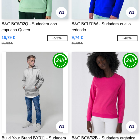
W1
W1
B&C BCW02Q - Sudadera con
B&C BCU01W - Sudadera cuello
capucha Queen
redondo
16,79 €
9,74 €
-53%
-48%
35,92 €
18,60 €
W1
W1
Build Your Brand BY011 - Sudadera
B&C BCW32B - Sudadera orgánica