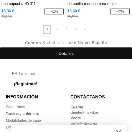
con capucha BY011
de cuello redondo para mujer
18,36 €
13,60 €
-41%
-47%
31,10 €
25,68 €
1
2
3
4
»
Compra
Sudaderas L
con Ntextil España
Detalles
¡Regístrate!
INFORMACIÓN
CONTÁCTANOS
Sobre Ntextil
Cliente
cliente@ntextil.es
Track my order now
Venta
Modalidades de pago
venta@ntextil.es
Entrega