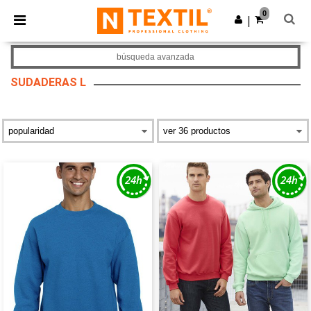
×
App de Ntextil
0
Descargar app
|
¡Mejores precios en app!
búsqueda avanzada
SUDADERAS L