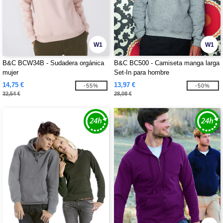
W1
W1
B&C BCW34B - Sudadera orgánica
B&C BC500 - Camiseta manga larga
mujer
Set-In para hombre
14,75 €
13,97 €
-55%
-50%
32,54 €
28,08 €