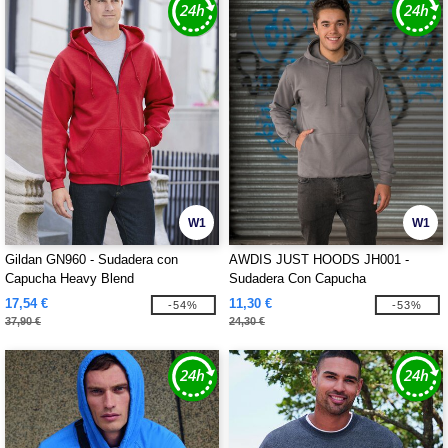
W1
W1
Gildan GN960 - Sudadera con
AWDIS JUST HOODS JH001 -
Capucha Heavy Blend
Sudadera Con Capucha
17,54 €
11,30 €
-54%
-53%
37,90 €
24,30 €