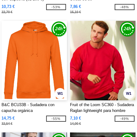
10,73 €
7,86 €
-53%
-48%
22,70 €
15,10 €
W1
W1
B&C BCU33B - Sudadera con
Fruit of the Loom SC360 - Sudadera
capucha orgánica
Raglan lightweight para hombre
14,75 €
7,10 €
-55%
-49%
32,54 €
14,00 €