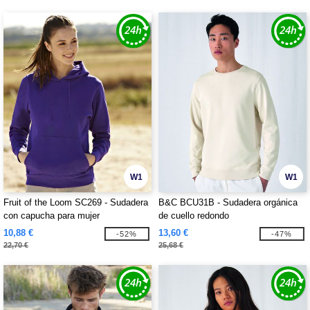
W1
W1
Fruit of the Loom SC269 - Sudadera
B&C BCU31B - Sudadera orgánica
con capucha para mujer
de cuello redondo
10,88 €
13,60 €
-52%
-47%
22,70 €
25,68 €