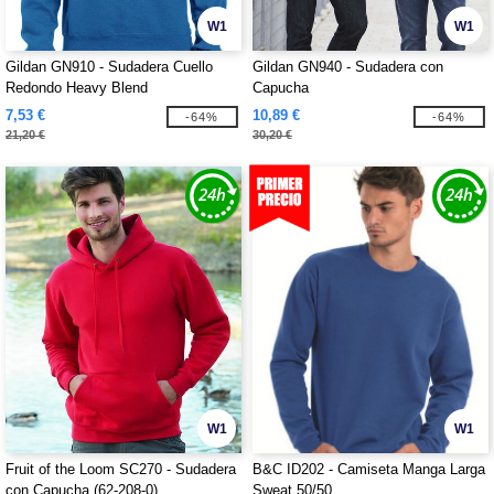
W1
W1
Gildan GN910 - Sudadera Cuello
Gildan GN940 - Sudadera con
Redondo Heavy Blend
Capucha
7,53 €
10,89 €
-64%
-64%
21,20 €
30,20 €
W1
W1
Fruit of the Loom SC270 - Sudadera
B&C ID202 - Camiseta Manga Larga
con Capucha (62-208-0)
Sweat 50/50