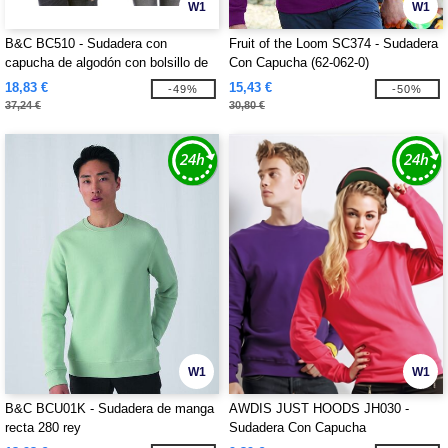
W1
W1
B&C BC510 - Sudadera con
Fruit of the Loom SC374 - Sudadera
capucha de algodón con bolsillo de
Con Capucha (62-062-0)
canguro para hombre
18,83 €
15,43 €
-49%
-50%
37,24 €
30,80 €
W1
W1
B&C BCU01K - Sudadera de manga
AWDIS JUST HOODS JH030 -
recta 280 rey
Sudadera Con Capucha