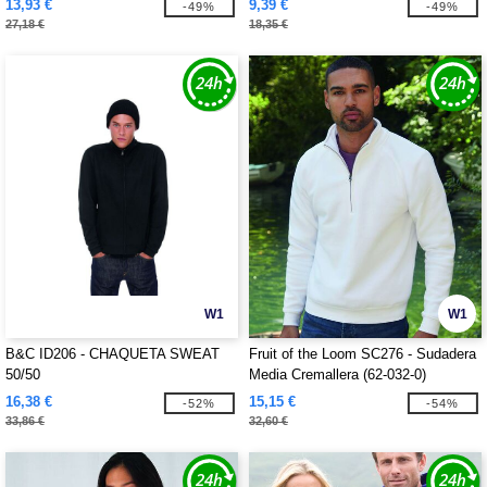
13,93 €
9,39 €
-49%
-49%
27,18 €
18,35 €
W1
W1
B&C ID206 - CHAQUETA SWEAT
Fruit of the Loom SC276 - Sudadera
50/50
Media Cremallera (62-032-0)
16,38 €
15,15 €
-52%
-54%
33,86 €
32,60 €