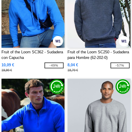
W1
W1
Fruit of the Loom SC362 - Sudadera
Fruit of the Loom SC250 - Sudadera
con Capucha
para Hombre (62-202-0)
10,09 €
8,04 €
-49%
-57%
19,90 €
18,70 €