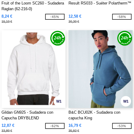
Fruit of the Loom SC260 - Sudadera
Result RS033 - Suéter Polartherm™
Raglan (62-216-0)
8,24 €
12,58 €
-45%
-58%
15,10 €
30,30 €
W1
W1
Gildan GN925 - Sudadera con
B&C BCU02K - Sudadera con
Capucha DRYBLEND
capucha King
12,87 €
16,79 €
-62%
-53%
33,80 €
35,92 €