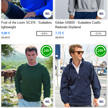
W1
W1
Fruit of the Loom SC376 - Sudadera
Gildan GN920 - Sudadera Cuello
lightweight
Redondo Dryblend
9,88 €
7,72 €
-68%
-62%
31,10 €
20,10 €
W1
W1