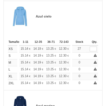
Azul cielo
Tamaño
1-11
12-35
36-71
72-143
144-287
Stock
288 +
Qty.
Más
+
15.14
14.19
13.25
12.30
11.36
27
10.88
XS
€
€
€
€
€
€
+
15.14
14.19
13.25
12.30
11.36
0
10.88
S
€
€
€
€
€
€
+
15.14
14.19
13.25
12.30
11.36
0
10.88
M
€
€
€
€
€
€
+
15.14
14.19
13.25
12.30
11.36
0
10.88
L
€
€
€
€
€
€
+
15.14
14.19
13.25
12.30
11.36
0
10.88
XL
€
€
€
€
€
€
+
15.14
14.19
13.25
12.30
11.36
0
10.88
2XL
€
€
€
€
€
€
Azul marino