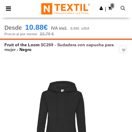
×
App de Ntextil
0
Descargar app
|
¡Mejores precios en app!
10.88€
Desde
IVA incl.
8.99€
s/IVA
22,70 €
Precio al por menor
Fruit of the Loom
SC269 - Sudadera con capucha para
mujer
- Negro
Previous
Next