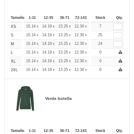
Tamaño
1-11
12-35
36-71
72-143
144-287
Stock
288 +
Qty.
Más
+
15.14
14.19
13.25
12.30
11.36
7
10.88
XS
€
€
€
€
€
€
+
15.14
14.19
13.25
12.30
11.36
25
10.88
S
€
€
€
€
€
€
+
15.14
14.19
13.25
12.30
11.36
24
10.88
M
€
€
€
€
€
€
+
15.14
14.19
13.25
12.30
11.36
0
10.88
L
€
€
€
€
€
€
+
15.14
14.19
13.25
12.30
11.36
0
10.88
XL
€
€
€
€
€
€
+
15.14
14.19
13.25
12.30
11.36
0
10.88
2XL
€
€
€
€
€
€
Verde botella
Tamaño
1-11
12-35
36-71
72-143
144-287
Stock
288 +
Qty.
Más