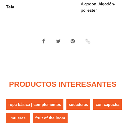
Algodón, Algodón-
Tela
poliéster
PRODUCTOS INTERESANTES
ropa básica | complementos
sudaderas
con capucha
mujeres
fruit of the loom