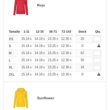
Rojo
Tamaño
1-11
12-35
36-71
72-143
144-287
Stock
288 +
Qty.
Más
+
15.14
14.19
13.25
12.30
11.36
20
10.88
XS
€
€
€
€
€
€
+
15.14
14.19
13.25
12.30
11.36
0
10.88
S
€
€
€
€
€
€
+
15.14
14.19
13.25
12.30
11.36
62
10.88
M
€
€
€
€
€
€
+
15.14
14.19
13.25
12.30
11.36
30
10.88
L
€
€
€
€
€
€
+
15.14
14.19
13.25
12.30
11.36
18
10.88
XL
€
€
€
€
€
€
+
15.14
14.19
13.25
12.30
11.36
0
10.88
2XL
€
€
€
€
€
€
Sunflower