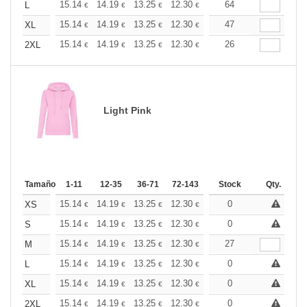
+
15.14
14.19
13.25
12.30
11.36
64
10.88
L
€
€
€
€
€
€
+
15.14
14.19
13.25
12.30
11.36
47
10.88
XL
€
€
€
€
€
€
+
15.14
14.19
13.25
12.30
11.36
26
10.88
2XL
€
€
€
€
€
€
Light Pink
Tamaño
1-11
12-35
36-71
72-143
144-287
Stock
288 +
Qty.
Más
+
15.14
14.19
13.25
12.30
11.36
0
10.88
XS
€
€
€
€
€
€
+
15.14
14.19
13.25
12.30
11.36
0
10.88
S
€
€
€
€
€
€
+
15.14
14.19
13.25
12.30
11.36
27
10.88
M
€
€
€
€
€
€
+
15.14
14.19
13.25
12.30
11.36
0
10.88
L
€
€
€
€
€
€
+
15.14
14.19
13.25
12.30
11.36
0
10.88
XL
€
€
€
€
€
€
+
15.14
14.19
13.25
12.30
11.36
0
10.88
2XL
€
€
€
€
€
€