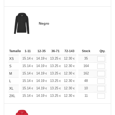
Negro
Tamaño
1-11
12-35
36-71
72-143
144-287
Stock
288 +
Qty.
Más
+
15.14
14.19
13.25
12.30
11.36
35
10.88
XS
€
€
€
€
€
€
+
15.14
14.19
13.25
12.30
11.36
164
10.88
S
€
€
€
€
€
€
+
15.14
14.19
13.25
12.30
11.36
162
10.88
M
€
€
€
€
€
€
+
15.14
14.19
13.25
12.30
11.36
48
10.88
L
€
€
€
€
€
€
+
15.14
14.19
13.25
12.30
11.36
10
10.88
XL
€
€
€
€
€
€
+
15.14
14.19
13.25
12.30
11.36
11
10.88
2XL
€
€
€
€
€
€