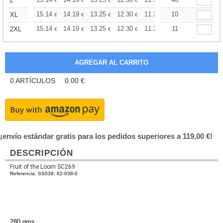
+
L
€
€
€
€
€
€
+
15.14
14.19
13.25
12.30
11.36
10
10.88
XL
€
€
€
€
€
€
+
15.14
14.19
13.25
12.30
11.36
11
10.88
2XL
€
€
€
€
€
€
0
ARTÍCULOS
0.00
€
¡envío estándar gratis para los pedidos superiores a 119,00 €!
DESCRIPCIÓN
Fruit of the Loom SC269
Referencia: SS038, 62-038-0
280 gms