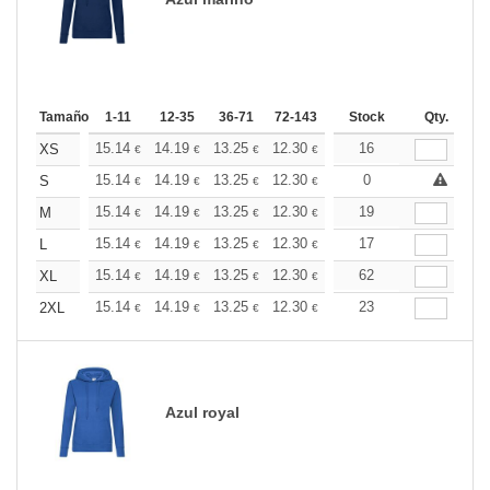
Tamaño
1-11
12-35
36-71
72-143
144-287
Stock
288 +
Qty.
Más
+
15.14
14.19
13.25
12.30
11.36
16
10.88
XS
€
€
€
€
€
€
+
15.14
14.19
13.25
12.30
11.36
0
10.88
S
€
€
€
€
€
€
+
15.14
14.19
13.25
12.30
11.36
19
10.88
M
€
€
€
€
€
€
+
15.14
14.19
13.25
12.30
11.36
17
10.88
L
€
€
€
€
€
€
+
15.14
14.19
13.25
12.30
11.36
62
10.88
XL
€
€
€
€
€
€
+
15.14
14.19
13.25
12.30
11.36
23
10.88
2XL
€
€
€
€
€
€
Azul royal