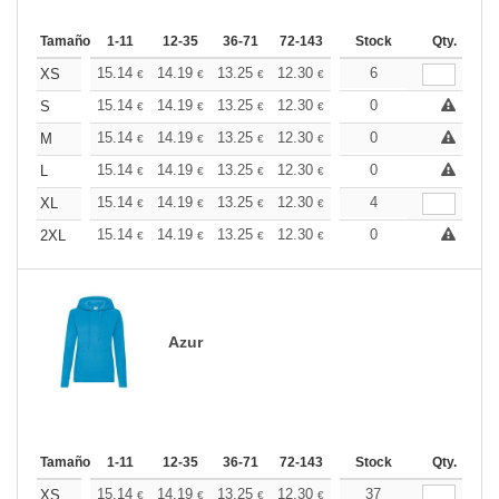
Tamaño
1-11
12-35
36-71
72-143
144-287
Stock
288 +
Qty.
Más
+
15.14
14.19
13.25
12.30
11.36
6
10.88
XS
€
€
€
€
€
€
+
15.14
14.19
13.25
12.30
11.36
0
10.88
S
€
€
€
€
€
€
+
15.14
14.19
13.25
12.30
11.36
0
10.88
M
€
€
€
€
€
€
+
15.14
14.19
13.25
12.30
11.36
0
10.88
L
€
€
€
€
€
€
+
15.14
14.19
13.25
12.30
11.36
4
10.88
XL
€
€
€
€
€
€
+
15.14
14.19
13.25
12.30
11.36
0
10.88
2XL
€
€
€
€
€
€
Azur
Tamaño
1-11
12-35
36-71
72-143
144-287
Stock
288 +
Qty.
Más
+
15.14
14.19
13.25
12.30
11.36
37
10.88
XS
€
€
€
€
€
€