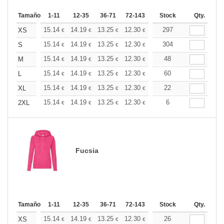
Tamaño
1-11
12-35
36-71
72-143
144-287
Stock
288 +
Qty.
Más
+
15.14
14.19
13.25
12.30
11.36
297
10.88
XS
€
€
€
€
€
€
+
15.14
14.19
13.25
12.30
11.36
304
10.88
S
€
€
€
€
€
€
+
15.14
14.19
13.25
12.30
11.36
48
10.88
M
€
€
€
€
€
€
+
15.14
14.19
13.25
12.30
11.36
60
10.88
L
€
€
€
€
€
€
+
15.14
14.19
13.25
12.30
11.36
22
10.88
XL
€
€
€
€
€
€
+
15.14
14.19
13.25
12.30
11.36
6
10.88
2XL
€
€
€
€
€
€
Fucsia
Tamaño
1-11
12-35
36-71
72-143
144-287
Stock
288 +
Qty.
Más
+
15.14
14.19
13.25
12.30
11.36
26
10.88
XS
€
€
€
€
€
€