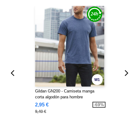
W1
Gildan GN200 - Camiseta manga
corta algodón para hombre
2,95 €
-69%
9,40 €