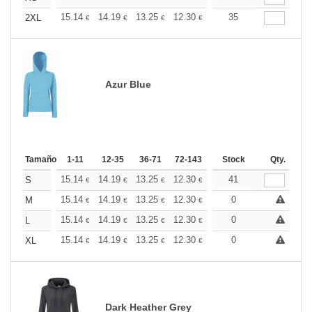
+
15.14
14.19
13.25
12.30
11.36
35
10.88
2XL
€
€
€
€
€
€
Azur Blue
Tamaño
1-11
12-35
36-71
72-143
144-287
Stock
288 +
Qty.
Más
+
15.14
14.19
13.25
12.30
11.36
41
10.88
S
€
€
€
€
€
€
+
15.14
14.19
13.25
12.30
11.36
0
10.88
M
€
€
€
€
€
€
+
15.14
14.19
13.25
12.30
11.36
0
10.88
L
€
€
€
€
€
€
+
15.14
14.19
13.25
12.30
11.36
0
10.88
XL
€
€
€
€
€
€
Dark Heather Grey