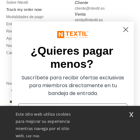
Sobre Ntextil
Cliente
cliente@ntextil.es
Track my order now
Venta
Modalidades de pago
venta@ntextil.es
Entrega
Reembolsos / devoluciones
930 410 200
Ayuda & FAQs
Lunes – jueves: 10:00–13:00 y
Nuestros compromisos
14:00–17:30
¿Quieres pagar
Camisetas locales al por mayor
Viernes: 10:00–14:00
menos?
Suscríbete para recibir ofertas exclusivas
Nuestros socios financieros
para miembros directamente en tu
bandeja de entrada.
Nuestras soluciones de envío
x
Este sitio web utiliza cookies
para mejorar su experiencia
mientras navega por el sitio
web.
Lee mas