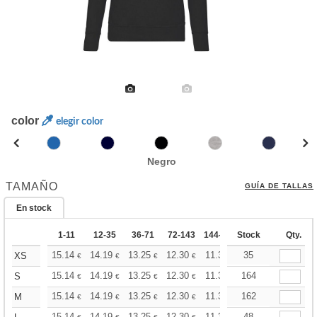
color
elegir color
Negro
TAMAÑO
GUÍA DE TALLAS
En stock
1-11
12-35
36-71
72-143
144-287
Stock
288 +
Más
Qty.
+
15.14
14.19
13.25
12.30
11.36
35
10.88
XS
€
€
€
€
€
€
+
15.14
14.19
13.25
12.30
11.36
164
10.88
S
€
€
€
€
€
€
+
15.14
14.19
13.25
12.30
11.36
162
10.88
M
€
€
€
€
€
€
15.14
14.19
13.25
12.30
11.36
48
10.88