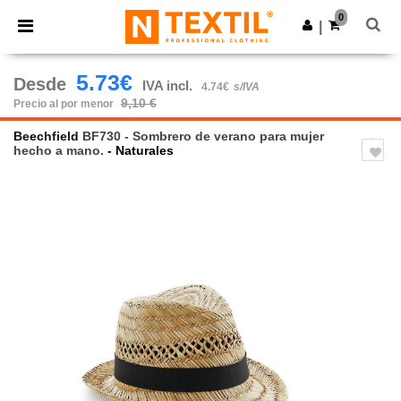
×
App de Ntextil
0
Descargar app
|
¡Mejores precios en app!
5.73€
Desde
IVA incl.
4.74€
s/IVA
9,10 €
Precio al por menor
Beechfield
BF730 - Sombrero de verano para mujer
hecho a mano.
- Naturales
Previous
Next