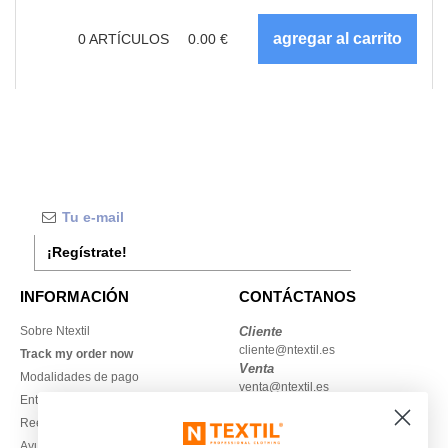
0
ARTÍCULOS
0.00
€
¡Regístrate!
INFORMACIÓN
CONTÁCTANOS
Sobre Ntextil
Cliente
cliente@ntextil.es
Track my order now
Venta
Modalidades de pago
venta@ntextil.es
Entrega
Reembolsos / devoluciones
930 410 200
Ayuda & FAQs