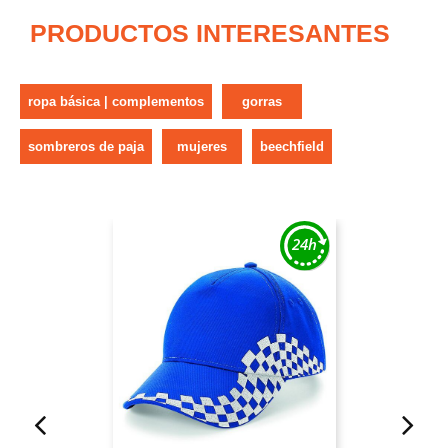
PRODUCTOS INTERESANTES
ropa básica | complementos
gorras
sombreros de paja
mujeres
beechfield