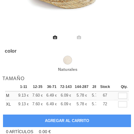
color
Naturales
TAMAÑO
1-11
12-35
36-71
72-143
144-287
288 +
Stock
Más
Qty.
+
9.13
7.60
6.49
6.09
5.78
5.73
67
M
€
€
€
€
€
€
+
9.13
7.60
6.49
6.09
5.78
5.73
72
XL
€
€
€
€
€
€
0
ARTÍCULOS
0.00
€