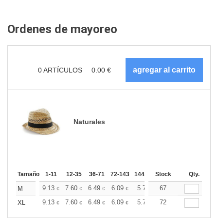
Ordenes de mayoreo
0
ARTÍCULOS
0.00
€
Naturales
Tamaño
1-11
12-35
36-71
72-143
144-287
Stock
288 +
Más
Qty.
+
9.13
7.60
6.49
6.09
5.78
67
5.73
M
€
€
€
€
€
€
+
9.13
7.60
6.49
6.09
5.78
72
5.73
XL
€
€
€
€
€
€