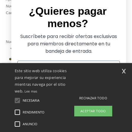
Lunes – jueves: 10:00–13:00 y
Nuestros compromisos
14:00–17:30
¿Quieres pagar
Camisetas locales al por mayor
Viernes: 10:00–14:00
menos?
Suscríbete para recibir ofertas exclusivas
Nuestros socios financieros
para miembros directamente en tu
bandeja de entrada.
Nuestras soluciones de envío
x
Este sitio web utiliza cookies
para mejorar su experiencia
mientras navega por el sitio
web.
Lee mas
RECHAZAR TODO
NECESARIA
Sí, ¡quiero pagar menos!
ACEPTAR TODO
RENDIMIENTO
👋
Hola
Si tienes dudas o preguntas, puedes
ANUNCIO
Menciones Legales
-
Política de Privacidad
-
Condiciones Generales De Acceso Y
No gracias, quiero pagar más
escribirnos en cualquier momento.
Uso
-
Condiciones Generales De Contratación
-
Política de Cookies
-
Mapa del sitio
Nuestro chatbot está aquí para