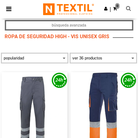
×
App de Ntextil
0
Descargar app
|
¡Mejores precios en app!
búsqueda avanzada
ROPA DE SEGURIDAD HIGH - VIS UNISEX GRIS