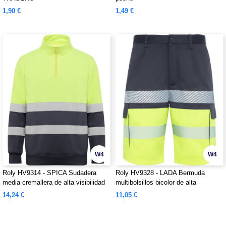
1,90 €
1,49 €
W4
W4
Roly HV9314 - SPICA Sudadera
Roly HV9328 - LADA Bermuda
media cremallera de alta visibilidad
multibolsillos bicolor de alta
visibilidad
14,24 €
11,05 €