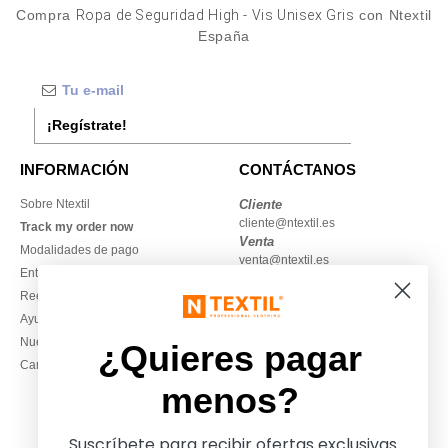
Compra
Ropa de Seguridad High - Vis Unisex Gris
con Ntextil
España
¡Regístrate!
INFORMACIÓN
CONTÁCTANOS
Sobre Ntextil
Cliente
cliente@ntextil.es
Track my order now
Venta
Modalidades de pago
venta@ntextil.es
Entrega
Reembolsos / devoluciones
930 410 200
Ayuda & FAQs
Lunes – jueves: 10:00–13:00 y
Nuestros compromisos
14:00–17:30
¿Quieres pagar
Camisetas locales al por mayor
Viernes: 10:00–14:00
menos?
Suscríbete para recibir ofertas exclusivas