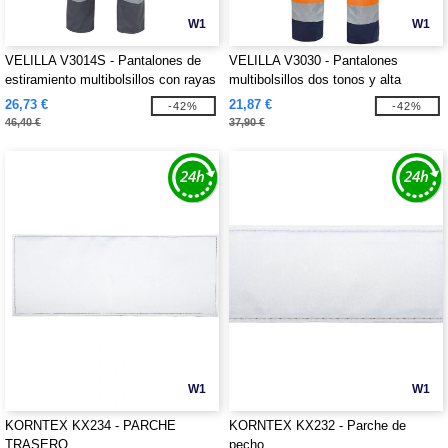
W1
W1
VELILLA V3014S - Pantalones de
VELILLA V3030 - Pantalones
estiramiento multibolsillos con rayas
multibolsillos dos tonos y alta
reflectantes V3014S
visibilidad V3030
26,73 €
21,87 €
-42%
-42%
46,40 €
37,90 €
W1
W1
KORNTEX KX234 - PARCHE
KORNTEX KX232 - Parche de
TRASERO
pecho