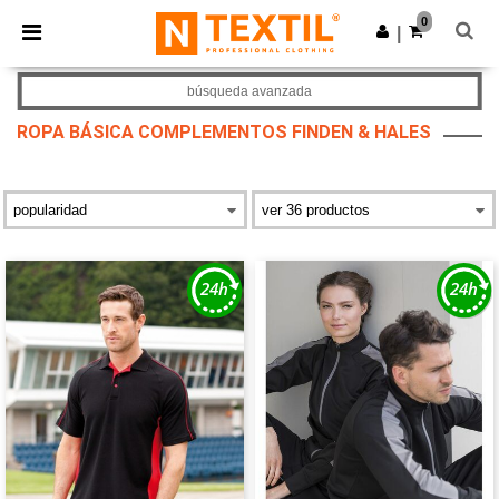
×
App de Ntextil
0
Descargar app
|
¡Mejores precios en app!
búsqueda avanzada
ROPA BÁSICA COMPLEMENTOS FINDEN & HALES