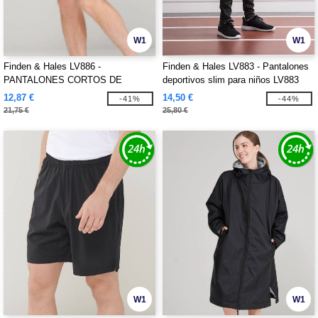
W1
W1
Finden & Hales LV886 -
Finden & Hales LV883 - Pantalones
PANTALONES CORTOS DE
deportivos slim para niños LV883
PUNTO PARA ADULTOS CON
12,87 €
14,50 €
-41%
-44%
BOLSILLOS CON CREMALLERA
21,75 €
25,80 €
W1
W1