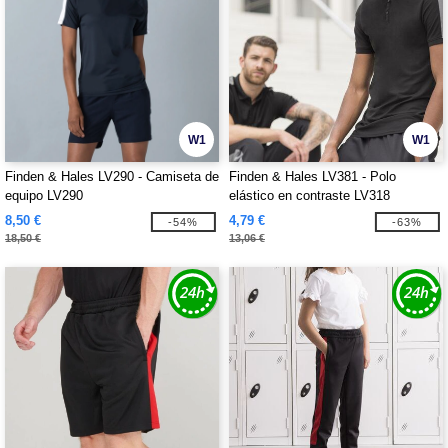
W1
W1
Finden & Hales LV290 - Camiseta de
Finden & Hales LV381 - Polo
equipo LV290
elástico en contraste LV318
8,50 €
4,79 €
-54%
-63%
18,50 €
13,06 €