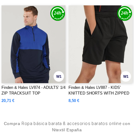
W1
W1
Finden & Hales LV874 - ADULTS' 1/4
Finden & Hales LV887 - KIDS'
ZIP TRACKSUIT TOP
KNITTED SHORTS WITH ZIPPED
POCKETS
20,71 €
8,50 €
Compra
Ropa básica barata & accesorios baratos online
con
Ntextil España