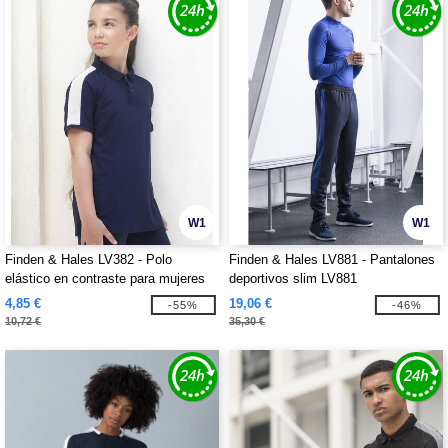
W1
W1
Finden & Hales LV382 - Polo
Finden & Hales LV881 - Pantalones
elástico en contraste para mujeres
deportivos slim LV881
LV382
4,85 €
19,06 €
-55%
-46%
10,72 €
35,30 €