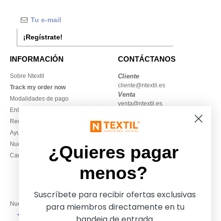
¡Regístrate!
INFORMACIÓN
CONTÁCTANOS
Sobre Ntextil
Cliente
cliente@ntextil.es
Track my order now
Venta
Modalidades de pago
venta@ntextil.es
Entrega
Reembolsos / devoluciones
930 410 200
Ayuda & FAQs
Lunes – jueves: 10:00–13:00 y
Nuestros compromisos
14:00–17:30
¿Quieres pagar
Camisetas locales al por mayor
Viernes: 10:00–14:00
menos?
Suscríbete para recibir ofertas exclusivas
Nuestros socios financieros
para miembros directamente en tu
bandeja de entrada.