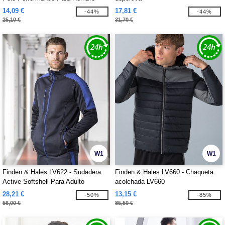
14,09 €
17,81 €
-44%
-44%
25,10 €
31,70 €
W1
W1
Finden & Hales LV622 - Sudadera
Finden & Hales LV660 - Chaqueta
Active Softshell Para Adulto
acolchada LV660
28,21 €
13,15 €
-50%
-85%
56,00 €
85,50 €