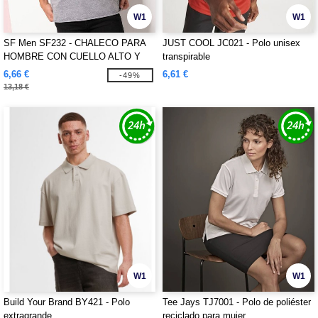
W1
W1
SF Men SF232 - CHALECO PARA
JUST COOL JC021 - Polo unisex
HOMBRE CON CUELLO ALTO Y
transpirable
SISAS ABIERTAS
6,66 €
6,61 €
-49%
13,18 €
W1
W1
Build Your Brand BY421 - Polo
Tee Jays TJ7001 - Polo de poliéster
extragrande
reciclado para mujer