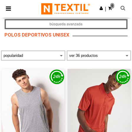
×
App de Ntextil
0
Descargar app
|
¡Mejores precios en app!
búsqueda avanzada
POLOS DEPORTIVOS UNISEX