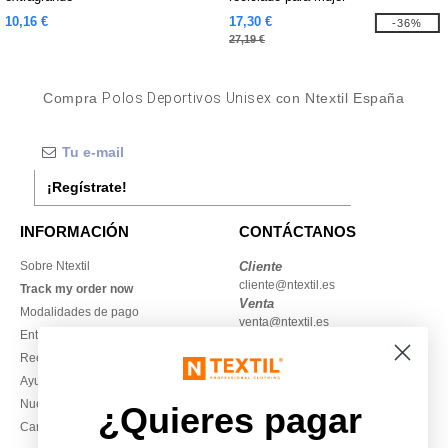
10,16 €
17,30 €
-36%
27,19 €
Compra
Polos Deportivos Unisex
con Ntextil España
¡Regístrate!
INFORMACIÓN
CONTÁCTANOS
Sobre Ntextil
Cliente
cliente@ntextil.es
Track my order now
Venta
Modalidades de pago
venta@ntextil.es
Entrega
Reembolsos / devoluciones
930 410 200
Ayuda & FAQs
Lunes – jueves: 10:00–13:00 y
Nuestros compromisos
14:00–17:30
¿Quieres pagar
Camisetas locales al por mayor
Viernes: 10:00–14:00