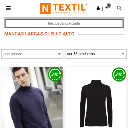
×
App de Ntextil
0
Descargar app
|
¡Mejores precios en app!
búsqueda avanzada
MANGAS LARGAS CUELLO ALTO