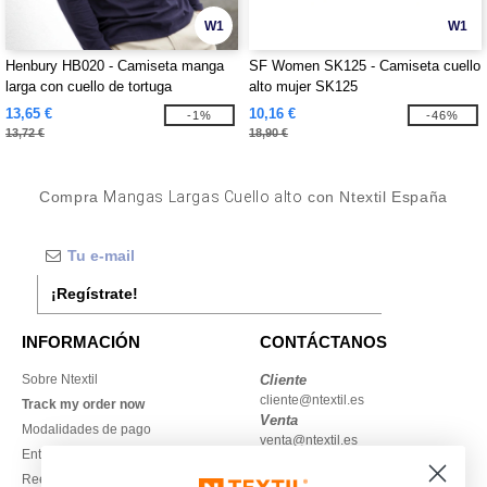
W1
W1
Henbury HB020 - Camiseta manga
SF Women SK125 - Camiseta cuello
larga con cuello de tortuga
alto mujer SK125
13,65 €
10,16 €
-1%
-46%
13,72 €
18,90 €
Compra
Mangas Largas Cuello alto
con Ntextil España
¡Regístrate!
INFORMACIÓN
CONTÁCTANOS
Sobre Ntextil
Cliente
cliente@ntextil.es
Track my order now
Venta
Modalidades de pago
venta@ntextil.es
Entrega
Reembolsos / devoluciones