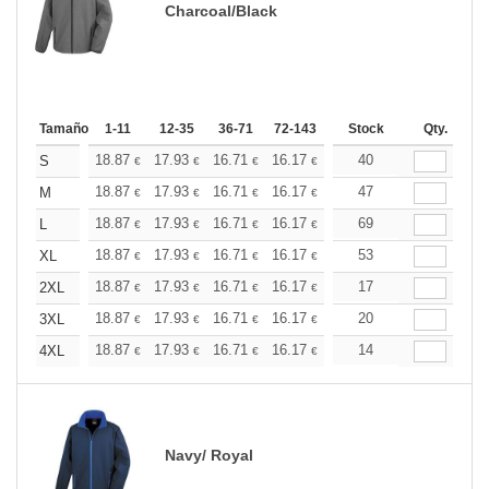
Charcoal/Black
Tamaño
1-11
12-35
36-71
72-143
144-287
Stock
288 +
Qty.
Más
+
18.87
17.93
16.71
16.17
15.37
40
14.96
S
€
€
€
€
€
€
+
18.87
17.93
16.71
16.17
15.37
47
14.96
M
€
€
€
€
€
€
+
18.87
17.93
16.71
16.17
15.37
69
14.96
L
€
€
€
€
€
€
+
18.87
17.93
16.71
16.17
15.37
53
14.96
XL
€
€
€
€
€
€
+
18.87
17.93
16.71
16.17
15.37
17
14.96
2XL
€
€
€
€
€
€
+
18.87
17.93
16.71
16.17
15.37
20
14.96
3XL
€
€
€
€
€
€
+
18.87
17.93
16.71
16.17
15.37
14
14.96
4XL
€
€
€
€
€
€
Navy/ Royal