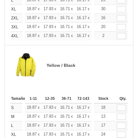
+
L
€
€
€
€
€
€
+
18.87
17.93
16.71
16.17
15.37
30
14.96
XL
€
€
€
€
€
€
+
18.87
17.93
16.71
16.17
15.37
16
14.96
2XL
€
€
€
€
€
€
+
18.87
17.93
16.71
16.17
15.37
20
14.96
3XL
€
€
€
€
€
€
+
18.87
17.93
16.71
16.17
15.37
2
14.96
4XL
€
€
€
€
€
€
Yellow / Black
Tamaño
1-11
12-35
36-71
72-143
144-287
Stock
288 +
Qty.
Más
+
18.87
17.93
16.71
16.17
15.37
18
14.96
S
€
€
€
€
€
€
+
18.87
17.93
16.71
16.17
15.37
13
14.96
M
€
€
€
€
€
€
+
18.87
17.93
16.71
16.17
15.37
17
14.96
L
€
€
€
€
€
€
+
18.87
17.93
16.71
16.17
15.37
24
14.96
XL
€
€
€
€
€
€