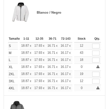
Blanco / Negro
Tamaño
1-11
12-35
36-71
72-143
144-287
Stock
288 +
Qty.
Más
+
18.87
17.93
16.71
16.17
15.37
12
14.96
S
€
€
€
€
€
€
+
18.87
17.93
16.71
16.17
15.37
43
14.96
M
€
€
€
€
€
€
+
18.87
17.93
16.71
16.17
15.37
18
14.96
L
€
€
€
€
€
€
+
18.87
17.93
16.71
16.17
15.37
0
14.96
XL
€
€
€
€
€
€
+
18.87
17.93
16.71
16.17
15.37
19
14.96
2XL
€
€
€
€
€
€
+
18.87
17.93
16.71
16.17
15.37
12
14.96
3XL
€
€
€
€
€
€
+
18.87
17.93
16.71
16.17
15.37
0
14.96
4XL
€
€
€
€
€
€