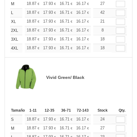
+
18.87
17.93
16.71
16.17
15.37
27
14.96
M
€
€
€
€
€
€
+
18.87
17.93
16.71
16.17
15.37
42
14.96
L
€
€
€
€
€
€
+
18.87
17.93
16.71
16.17
15.37
21
14.96
XL
€
€
€
€
€
€
+
18.87
17.93
16.71
16.17
15.37
8
14.96
2XL
€
€
€
€
€
€
+
18.87
17.93
16.71
16.17
15.37
18
14.96
3XL
€
€
€
€
€
€
+
18.87
17.93
16.71
16.17
15.37
18
14.96
4XL
€
€
€
€
€
€
Vivid Green/ Black
Tamaño
1-11
12-35
36-71
72-143
144-287
Stock
288 +
Qty.
Más
+
18.87
17.93
16.71
16.17
15.37
24
14.96
S
€
€
€
€
€
€
+
18.87
17.93
16.71
16.17
15.37
27
14.96
M
€
€
€
€
€
€
18.87
17.93
16.71
16.17
15.37
23
14.96