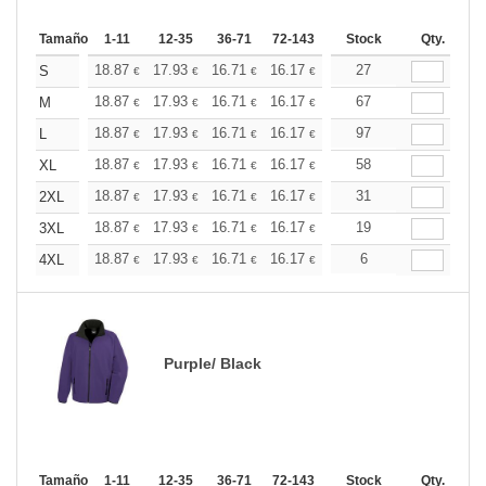
Tamaño
1-11
12-35
36-71
72-143
144-287
Stock
288 +
Qty.
Más
+
18.87
17.93
16.71
16.17
15.37
27
14.96
S
€
€
€
€
€
€
+
18.87
17.93
16.71
16.17
15.37
67
14.96
M
€
€
€
€
€
€
+
18.87
17.93
16.71
16.17
15.37
97
14.96
L
€
€
€
€
€
€
+
18.87
17.93
16.71
16.17
15.37
58
14.96
XL
€
€
€
€
€
€
+
18.87
17.93
16.71
16.17
15.37
31
14.96
2XL
€
€
€
€
€
€
+
18.87
17.93
16.71
16.17
15.37
19
14.96
3XL
€
€
€
€
€
€
+
18.87
17.93
16.71
16.17
15.37
6
14.96
4XL
€
€
€
€
€
€
Purple/ Black
Tamaño
1-11
12-35
36-71
72-143
144-287
Stock
288 +
Qty.
Más