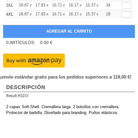
+
18.87
17.93
16.71
16.17
15.37
14.96
34
3XL
€
€
€
€
€
€
+
18.87
17.93
16.71
16.17
15.37
14.96
29
4XL
€
€
€
€
€
€
0
ARTÍCULOS
0.00
€
¡envío estándar gratis para los pedidos superiores a 119,00 €!
DESCRIPCIÓN
Result RS231
2 capas Soft-Shell. Cremallera larga. 2 bolsillos con cremallera.
Protector de barbilla. Diseñado para branding. Puños elásticos.