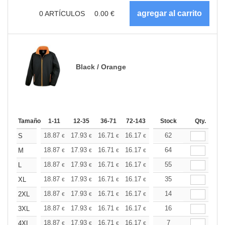
0
ARTÍCULOS
0.00
€
Black / Orange
Tamaño
1-11
12-35
36-71
72-143
144-287
Stock
288 +
Qty.
Más
+
18.87
17.93
16.71
16.17
15.37
62
14.96
S
€
€
€
€
€
€
+
18.87
17.93
16.71
16.17
15.37
64
14.96
M
€
€
€
€
€
€
+
18.87
17.93
16.71
16.17
15.37
55
14.96
L
€
€
€
€
€
€
+
18.87
17.93
16.71
16.17
15.37
35
14.96
XL
€
€
€
€
€
€
+
18.87
17.93
16.71
16.17
15.37
14
14.96
2XL
€
€
€
€
€
€
+
18.87
17.93
16.71
16.17
15.37
16
14.96
3XL
€
€
€
€
€
€
+
18.87
17.93
16.71
16.17
15.37
7
14.96
4XL
€
€
€
€
€
€