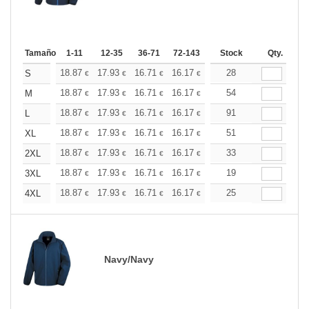
Tamaño
1-11
12-35
36-71
72-143
144-287
Stock
288 +
Qty.
Más
+
18.87
17.93
16.71
16.17
15.37
28
14.96
S
€
€
€
€
€
€
+
18.87
17.93
16.71
16.17
15.37
54
14.96
M
€
€
€
€
€
€
+
18.87
17.93
16.71
16.17
15.37
91
14.96
L
€
€
€
€
€
€
+
18.87
17.93
16.71
16.17
15.37
51
14.96
XL
€
€
€
€
€
€
+
18.87
17.93
16.71
16.17
15.37
33
14.96
2XL
€
€
€
€
€
€
+
18.87
17.93
16.71
16.17
15.37
19
14.96
3XL
€
€
€
€
€
€
+
18.87
17.93
16.71
16.17
15.37
25
14.96
4XL
€
€
€
€
€
€
Navy/Navy