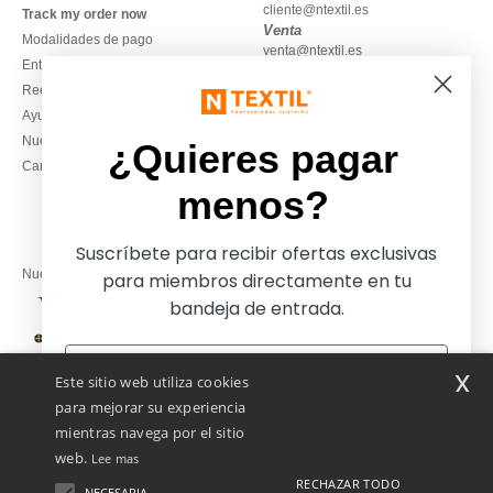
cliente@ntextil.es
Track my order now
Venta
Modalidades de pago
venta@ntextil.es
Entrega
Reembolsos / devoluciones
930 410 200
Ayuda & FAQs
Lunes – jueves: 10:00–13:00 y
Nuestros compromisos
14:00–17:30
¿Quieres pagar
Camisetas locales al por mayor
Viernes: 10:00–14:00
menos?
Suscríbete para recibir ofertas exclusivas
Nuestros socios financieros
para miembros directamente en tu
bandeja de entrada.
Nuestras soluciones de envío
x
Este sitio web utiliza cookies
para mejorar su experiencia
mientras navega por el sitio
web.
Lee mas
RECHAZAR TODO
NECESARIA