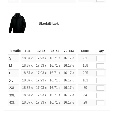
Black/Black
Tamaño
1-11
12-35
36-71
72-143
144-287
Stock
288 +
Qty.
Más
+
18.87
17.93
16.71
16.17
15.37
81
14.96
S
€
€
€
€
€
€
+
18.87
17.93
16.71
16.17
15.37
188
14.96
M
€
€
€
€
€
€
+
18.87
17.93
16.71
16.17
15.37
225
14.96
L
€
€
€
€
€
€
+
18.87
17.93
16.71
16.17
15.37
181
14.96
XL
€
€
€
€
€
€
+
18.87
17.93
16.71
16.17
15.37
80
14.96
2XL
€
€
€
€
€
€
+
18.87
17.93
16.71
16.17
15.37
34
14.96
3XL
€
€
€
€
€
€
+
18.87
17.93
16.71
16.17
15.37
29
14.96
4XL
€
€
€
€
€
€