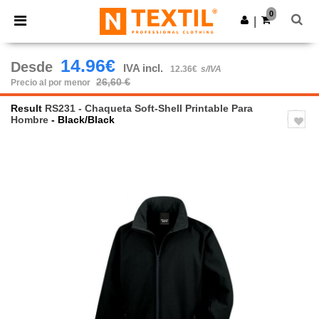
×
App de Ntextil
0
Descargar app
|
¡Mejores precios en app!
14.96€
Desde
IVA incl.
12.36€
s/IVA
26,60 €
Precio al por menor
Result
RS231 - Chaqueta Soft-Shell Printable Para
Hombre
- Black/Black
Previous
Next