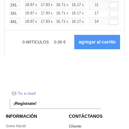
+
18.87
17.93
16.71
16.17
15.37
11
14.96
2XL
€
€
€
€
€
€
+
18.87
17.93
16.71
16.17
15.37
17
14.96
3XL
€
€
€
€
€
€
+
18.87
17.93
16.71
16.17
15.37
14
14.96
4XL
€
€
€
€
€
€
0
ARTÍCULOS
0.00
€
¡Regístrate!
INFORMACIÓN
CONTÁCTANOS
Sobre Ntextil
Cliente