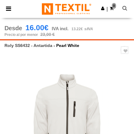
×
App de Ntextil
0
Descargar app
|
¡Mejores precios en app!
16.00€
Desde
IVA incl.
13.22€
s/IVA
23,00 €
Precio al por menor
Roly SS6432 - Antartida
- Pearl White
Previous
Next