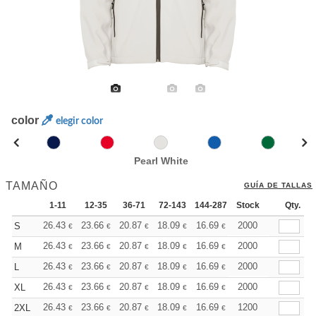
color
elegir color
Pearl White
TAMAÑO
GUÍA DE TALLAS
1-11
12-35
36-71
72-143
144-287
Stock
288 +
Más
Qty.
+
26.43
23.66
20.87
18.09
16.69
16.00
2000
S
€
€
€
€
€
€
+
26.43
23.66
20.87
18.09
16.69
16.00
2000
M
€
€
€
€
€
€
+
26.43
23.66
20.87
18.09
16.69
16.00
2000
L
€
€
€
€
€
€
+
26.43
23.66
20.87
18.09
16.69
16.00
2000
XL
€
€
€
€
€
€
+
26.43
23.66
20.87
18.09
16.69
16.00
1200
2XL
€
€
€
€
€
€