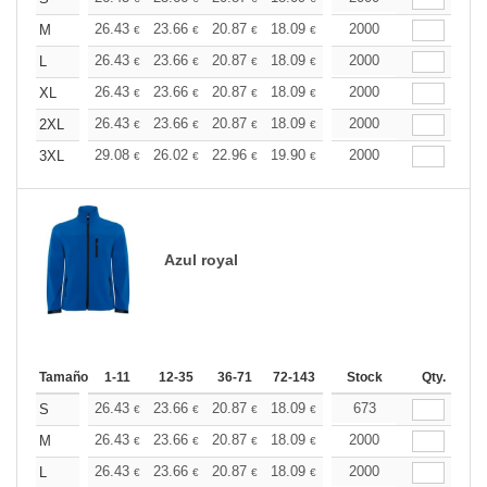
+
26.43
23.66
20.87
18.09
16.69
2000
16.00
M
€
€
€
€
€
€
+
26.43
23.66
20.87
18.09
16.69
2000
16.00
L
€
€
€
€
€
€
+
26.43
23.66
20.87
18.09
16.69
2000
16.00
XL
€
€
€
€
€
€
+
26.43
23.66
20.87
18.09
16.69
2000
16.00
2XL
€
€
€
€
€
€
+
29.08
26.02
22.96
19.90
18.37
2000
17.60
3XL
€
€
€
€
€
€
Azul royal
Tamaño
1-11
12-35
36-71
72-143
144-287
Stock
288 +
Qty.
Más
+
26.43
23.66
20.87
18.09
16.69
673
16.00
S
€
€
€
€
€
€
+
26.43
23.66
20.87
18.09
16.69
2000
16.00
M
€
€
€
€
€
€
+
26.43
23.66
20.87
18.09
16.69
2000
16.00
L
€
€
€
€
€
€