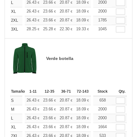
+
26.43
23.66
20.87
18.09
16.69
2000
16.00
L
€
€
€
€
€
€
+
26.43
23.66
20.87
18.09
16.69
2000
16.00
XL
€
€
€
€
€
€
+
26.43
23.66
20.87
18.09
16.69
1785
16.00
2XL
€
€
€
€
€
€
+
28.25
25.28
22.30
19.33
17.85
1045
17.11
3XL
€
€
€
€
€
€
Verde botella
Tamaño
1-11
12-35
36-71
72-143
144-287
Stock
288 +
Qty.
Más
+
26.43
23.66
20.87
18.09
16.69
658
16.00
S
€
€
€
€
€
€
+
26.43
23.66
20.87
18.09
16.69
2000
16.00
M
€
€
€
€
€
€
+
26.43
23.66
20.87
18.09
16.69
2000
16.00
L
€
€
€
€
€
€
+
26.43
23.66
20.87
18.09
16.69
1664
16.00
XL
€
€
€
€
€
€
+
26.43
23.66
20.87
18.09
16.69
533
16.00
2XL
€
€
€
€
€
€