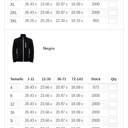
+
26.43
23.66
20.87
18.09
16.69
2000
16.00
XL
€
€
€
€
€
€
+
26.43
23.66
20.87
18.09
16.69
2000
16.00
2XL
€
€
€
€
€
€
+
28.25
25.28
22.30
19.33
17.85
803
17.11
3XL
€
€
€
€
€
€
Negro
Tamaño
1-11
12-35
36-71
72-143
144-287
Stock
288 +
Qty.
Más
+
26.43
23.66
20.87
18.09
16.69
573
16.00
4
€
€
€
€
€
€
+
26.43
23.66
20.87
18.09
16.69
2000
16.00
8
€
€
€
€
€
€
+
26.43
23.66
20.87
18.09
16.69
2000
16.00
12
€
€
€
€
€
€
+
26.43
23.66
20.87
18.09
16.69
2000
16.00
16
€
€
€
€
€
€
+
26.43
23.66
20.87
18.09
16.69
2000
16.00
S
€
€
€
€
€
€