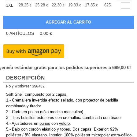
+
28.25
25.28
22.30
19.33
17.85
17.11
625
3XL
€
€
€
€
€
€
0
ARTÍCULOS
0.00
€
¡envío estándar gratis para los pedidos superiores a 699,00 €!
DESCRIPCIÓN
Roly Workwear SS6432
Soft Shell compuesto por 2 capas.
1.- Cremallera invertida efecto sellado, con protector de barbilla
combinada y tirador.
2.- Corte en pecho (sólo modelo masculino).
3.- Tres bolsillos exteriores con cremallera combinada con tirador.
4.- Ajustadores en
puños
con
velcro
.
5.- Bajo con cordón
elástico
y topes. Dos capas. Exterior: 92%
poliéster
/ 8%
elastano
. Interior: 100%
poliéster
micropolar extra-cálido.