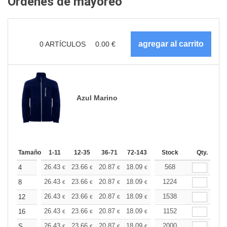
Ordenes de mayoreo
0
ARTÍCULOS
0.00
€
Azul Marino
Tamaño
1-11
12-35
36-71
72-143
144-287
Stock
288 +
Qty.
Más
+
26.43
23.66
20.87
18.09
16.69
568
16.00
4
€
€
€
€
€
€
+
26.43
23.66
20.87
18.09
16.69
1224
16.00
8
€
€
€
€
€
€
+
26.43
23.66
20.87
18.09
16.69
1538
16.00
12
€
€
€
€
€
€
+
26.43
23.66
20.87
18.09
16.69
1152
16.00
16
€
€
€
€
€
€
+
26.43
23.66
20.87
18.09
16.69
2000
16.00
S
€
€
€
€
€
€