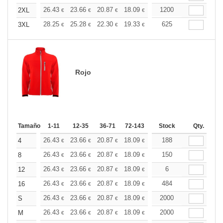
+
26.43
23.66
20.87
18.09
16.69
1200
16.00
2XL
€
€
€
€
€
€
+
28.25
25.28
22.30
19.33
17.85
625
17.11
3XL
€
€
€
€
€
€
Rojo
Tamaño
1-11
12-35
36-71
72-143
144-287
Stock
288 +
Qty.
Más
+
26.43
23.66
20.87
18.09
16.69
188
16.00
4
€
€
€
€
€
€
+
26.43
23.66
20.87
18.09
16.69
150
16.00
8
€
€
€
€
€
€
+
26.43
23.66
20.87
18.09
16.69
6
16.00
12
€
€
€
€
€
€
+
26.43
23.66
20.87
18.09
16.69
484
16.00
16
€
€
€
€
€
€
+
26.43
23.66
20.87
18.09
16.69
2000
16.00
S
€
€
€
€
€
€
+
26.43
23.66
20.87
18.09
16.69
2000
16.00
M
€
€
€
€
€
€