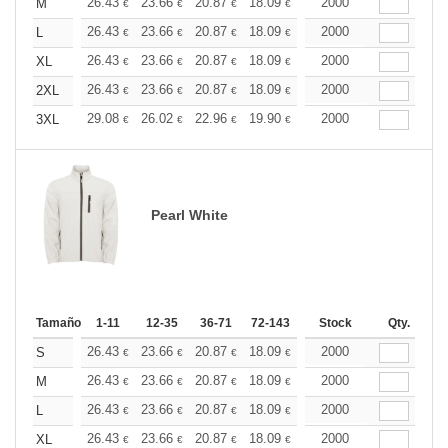
+
26.43
23.66
20.87
18.09
16.69
2000
16.00
M
€
€
€
€
€
€
+
26.43
23.66
20.87
18.09
16.69
2000
16.00
L
€
€
€
€
€
€
+
26.43
23.66
20.87
18.09
16.69
2000
16.00
XL
€
€
€
€
€
€
+
26.43
23.66
20.87
18.09
16.69
2000
16.00
2XL
€
€
€
€
€
€
+
29.08
26.02
22.96
19.90
18.37
2000
17.60
3XL
€
€
€
€
€
€
Pearl White
Tamaño
1-11
12-35
36-71
72-143
144-287
Stock
288 +
Qty.
Más
+
26.43
23.66
20.87
18.09
16.69
2000
16.00
S
€
€
€
€
€
€
+
26.43
23.66
20.87
18.09
16.69
2000
16.00
M
€
€
€
€
€
€
+
26.43
23.66
20.87
18.09
16.69
2000
16.00
L
€
€
€
€
€
€
+
26.43
23.66
20.87
18.09
16.69
2000
16.00
XL
€
€
€
€
€
€