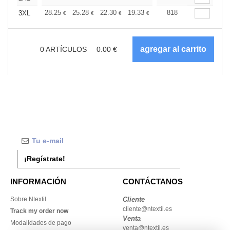
+
28.25
25.28
22.30
19.33
17.85
818
17.11
3XL
€
€
€
€
€
€
0
ARTÍCULOS
0.00
€
¡Regístrate!
INFORMACIÓN
CONTÁCTANOS
Sobre Ntextil
Cliente
cliente@ntextil.es
Track my order now
Venta
Modalidades de pago
venta@ntextil.es