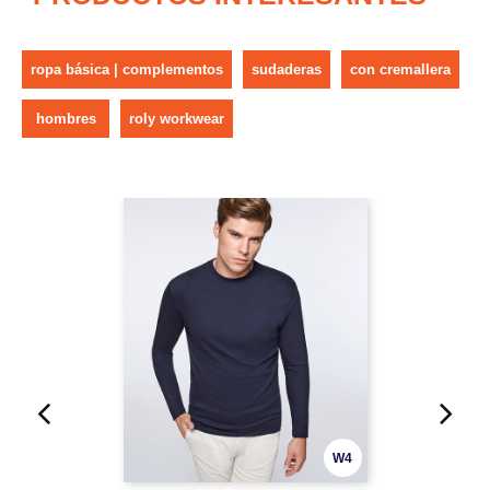
ropa básica | complementos
sudaderas
con cremallera
hombres
roly workwear
W4