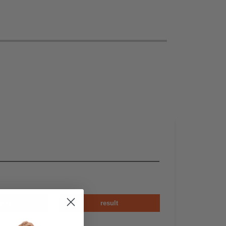
bres
result