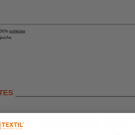
 100%
poliéster
apucha
TES
quetas
softshell
hom