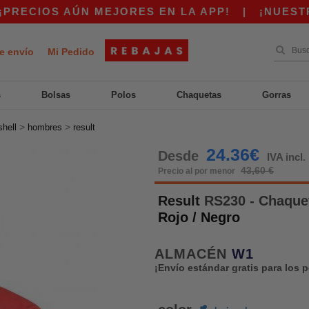
OS AÚN MEJORES EN LA APP!
|
¡NUESTRA APP 
e envío
Mi Pedido
s
Bolsas
Polos
Chaquetas
Gorras
>
>
shell
hombres
result
24.36€
Desde
IVA incl.
43,60 €
Precio al por menor
Result
RS230 - Chaque
Rojo / Negro
ALMACÉN
W1
¡Envío estándar gratis para los 