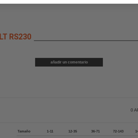
LT RS230
añadir un comentario
0
A
Tamaño
1-11
12-35
36-71
72-143
1