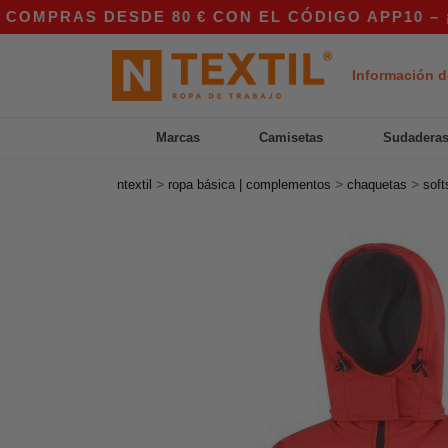
AS DESDE 80 € CON EL CÓDIGO APP10 – ¡PRECI
Información d
Marcas
Camisetas
Sudadera
>
>
>
ntextil
ropa básica | complementos
chaquetas
soft