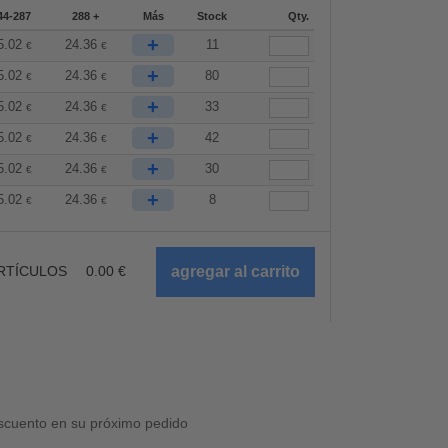
44-287
288 +
Más
Stock
Qty.
+
5.02
24.36
11
€
€
+
5.02
24.36
80
€
€
+
5.02
24.36
33
€
€
+
5.02
24.36
42
€
€
+
5.02
24.36
30
€
€
+
5.02
24.36
8
€
€
RTÍCULOS
0.00
€
cuento en su próximo pedido