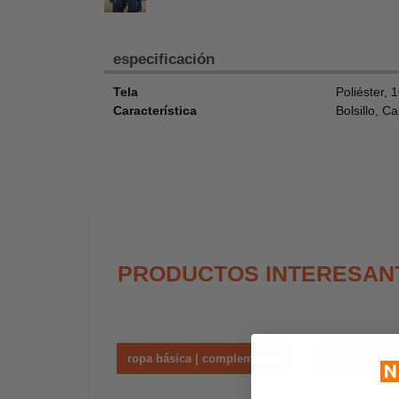
especificación
Tela
Poliéster,
Característica
Bolsillo, C
PRODUCTOS INTERESAN
ropa básica | complementos
cha