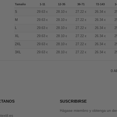
Tamaño
1-11
12-35
36-71
72-143
1
S
29.63
28.10
27.22
26.34
2
€
€
€
€
M
29.63
28.10
27.22
26.34
2
€
€
€
€
L
29.63
28.10
27.22
26.34
2
€
€
€
€
XL
29.63
28.10
27.22
26.34
2
€
€
€
€
2XL
29.63
28.10
27.22
26.34
2
€
€
€
€
3XL
29.63
28.10
27.22
26.34
2
€
€
€
€
0
A
CTANOS
SUSCRIBIRSE
Hágase miembro y obtenga un des
textil.es