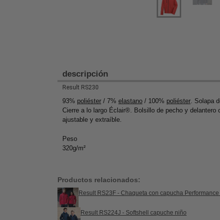
descripción
Result RS230
93%
poliéster
/ 7%
elastano
/ 100%
poliéster
. Solapa 
Cierre a lo largo Éclair®. Bolsillo de pecho y delanter
ajustable y extraíble.
Peso
320g/m²
Productos relacionados:
Result RS23F - Chaqueta con capucha Performance 
Result RS224J - Softshell capuche niño