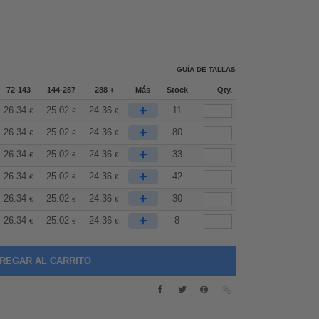
GUÍA DE TALLAS
72-143
144-287
288 +
Más
Stock
Qty.
+
26.34
25.02
24.36
11
€
€
€
+
26.34
25.02
24.36
80
€
€
€
+
26.34
25.02
24.36
33
€
€
€
+
26.34
25.02
24.36
42
€
€
€
+
26.34
25.02
24.36
30
€
€
€
+
26.34
25.02
24.36
8
€
€
€