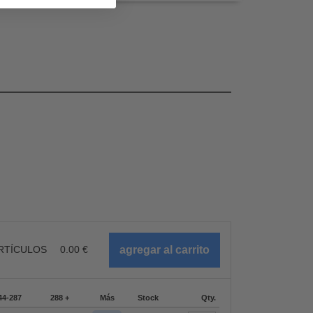
RTÍCULOS
0.00
€
44-287
288 +
Más
Stock
Qty.