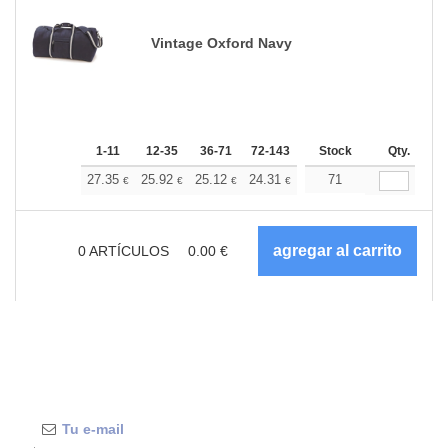
Vintage Oxford Navy
1-11
12-35
36-71
72-143
144-287
Stock
288 +
Qty.
Más
+
27.35
25.92
25.12
24.31
23.09
71
22.49
€
€
€
€
€
€
0
ARTÍCULOS
0.00
€