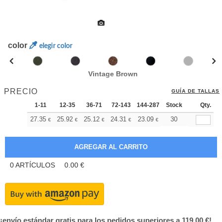
color
elegir color
Vintage Brown
PRECIO
GUÍA DE TALLAS
1-11
12-35
36-71
72-143
144-287
Stock
288 +
Más
Qty.
+
27.35
25.92
25.12
24.31
23.09
22.49
30
€
€
€
€
€
€
0
ARTÍCULOS
0.00
€
¡envío estándar gratis para los pedidos superiores a 119,00 €!