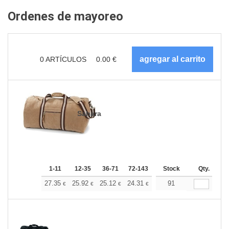
Ordenes de mayoreo
0
ARTÍCULOS
0.00
€
Sahara
1-11
12-35
36-71
72-143
144-287
Stock
288 +
Qty.
Más
+
27.35
25.92
25.12
24.31
23.09
91
22.49
€
€
€
€
€
€