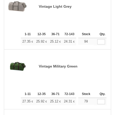
Vintage Light Grey
1-11
12-35
36-71
72-143
144-287
Stock
288 +
Qty.
Más
+
27.35
25.92
25.12
24.31
23.09
94
22.49
€
€
€
€
€
€
Vintage Military Green
1-11
12-35
36-71
72-143
144-287
Stock
288 +
Qty.
Más
+
27.35
25.92
25.12
24.31
23.09
79
22.49
€
€
€
€
€
€