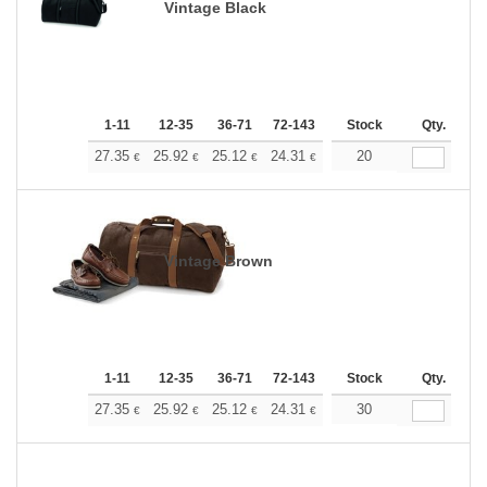
Vintage Black
1-11
12-35
36-71
72-143
144-287
Stock
288 +
Qty.
Más
+
27.35
25.92
25.12
24.31
23.09
20
22.49
€
€
€
€
€
€
Vintage Brown
1-11
12-35
36-71
72-143
144-287
Stock
288 +
Qty.
Más
+
27.35
25.92
25.12
24.31
23.09
30
22.49
€
€
€
€
€
€