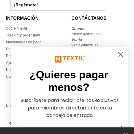
¡Regístrate!
INFORMACIÓN
CONTÁCTANOS
Sobre Ntextil
Cliente
cliente@ntextil.es
Track my order now
Venta
Modalidades de pago
venta@ntextil.es
Entrega
Reembolsos / devoluciones
930 410 200
Ayuda & FAQs
Lunes – jueves: 10:00–13:00 y
Nuestros compromisos
14:00–17:30
¿Quieres pagar
Camisetas locales al por mayor
Viernes: 10:00–14:00
menos?
Suscríbete para recibir ofertas exclusivas
Nuestros socios financieros
para miembros directamente en tu
bandeja de entrada.
Nuestras soluciones de envío