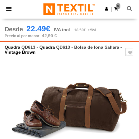
×
App de Ntextil
0
Descargar app
|
¡Mejores precios en app!
22.49€
Desde
IVA incl.
18.59€
s/IVA
42,90 €
Precio al por menor
Quadra
QD613 -
Quadra
QD613 - Bolsa de lona Sahara
-
Vintage Brown
Previous
Next