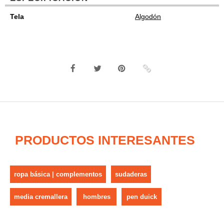
Tela
Algodón
PRODUCTOS INTERESANTES
ropa básica | complementos
sudaderas
media cremallera
hombres
pen duick