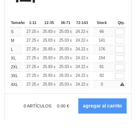
Tamaño
1-11
12-35
36-71
72-143
144-287
Stock
288 +
Qty.
Más
+
27.25
25.83
25.03
24.22
23.01
66
22.41
S
€
€
€
€
€
€
+
27.25
25.83
25.03
24.22
23.01
141
22.41
M
€
€
€
€
€
€
+
27.25
25.83
25.03
24.22
23.01
176
22.41
L
€
€
€
€
€
€
+
27.25
25.83
25.03
24.22
23.01
154
22.41
XL
€
€
€
€
€
€
+
27.25
25.83
25.03
24.22
23.01
81
22.41
2XL
€
€
€
€
€
€
+
27.25
25.83
25.03
24.22
23.01
82
22.41
3XL
€
€
€
€
€
€
+
27.25
25.83
25.03
24.22
23.01
0
22.41
4XL
€
€
€
€
€
€
0
ARTÍCULOS
0.00
€