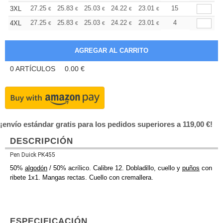
+
27.25
25.83
25.03
24.22
23.01
22.41
15
3XL
€
€
€
€
€
€
+
27.25
25.83
25.03
24.22
23.01
22.41
4
4XL
€
€
€
€
€
€
0
ARTÍCULOS
0.00
€
¡envío estándar gratis para los pedidos superiores a 119,00 €!
DESCRIPCIÓN
Pen Duick PK455
50%
algodón
/ 50% acrílico. Calibre 12. Dobladillo, cuello y
puños
con
ribete 1x1. Mangas rectas. Cuello con cremallera.
ESPECIFICACIÓN